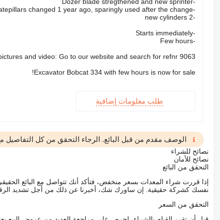
-Dozer blade stregthened and new sprinter
-Catepillars changed 1 year ago, sparingly used after the change
-2 new cylinders
-Starts immediately
-Few hours
ictures and video: Go to our website and search for refnr 9063
Excavator Bobcat 334 with few hours is now for sale!
طلب معلومات إضافية
الوصف مقدم من قبل البائع. الرجاء التحقق من كل التفاصيل مع 
نصائح للشراء
نصائح للأمان
التحقق من البائع
إذا قررت شراء المعدات بسعر منخفض، فتأكد أنك تتواصل مع البائع الحق
نفسك كشركة حقيقية. إن ساورك شك، أخبرنا عن ذلك من أجل تشديد الرقاب
التحقق من السعر
قبل أن تقرر القيام بالشراء، احرص على مراجعة العديد من عروض البيع بعن