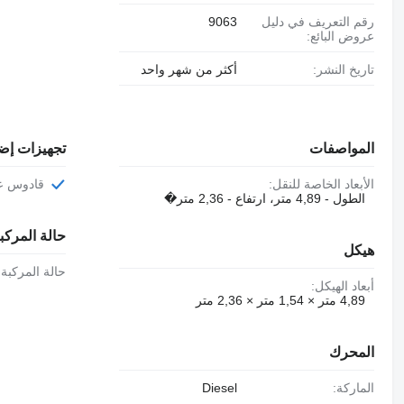
رقم التعريف في دليل
9063
عروض البائع:
تاريخ النشر:
أكثر من شهر واحد
المواصفات
تجهيزات إض
الأبعاد الخاصة للنقل:
قادوس ع
الطول - 4,89 متر، ارتفاع - 2,36 متر�
حالة المركب
هيكل
حالة المركبة:
أبعاد الهيكل:
4,89 متر × 1,54 متر × 2,36 متر
المحرك
الماركة:
Diesel