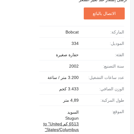
الاتصال بالبائع
الماركة:
Bobcat
الموديل:
334
الفئة:
حفارة صغيرة
سنة التصنيع:
2002
عدد ساعات التشغيل:
3.200 متر / ساعة
الوزن الصافي:
3.433 كجم
طول المركبة:
4,89 متر
الموقع:
السويد
Stugun
6513 كم to "United
States/Columbus"