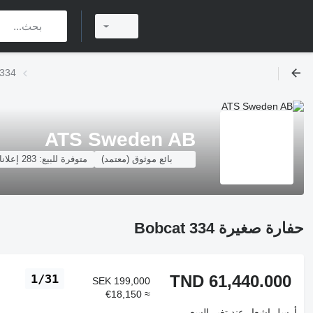
حفارة ص
ATS Sweden AB
بائع موثوق (معتمد)
متوفرة للبيع:
283 إعلانات
حفارة صغيرة Bobcat 334
TND 61,440.000
1/31
SEK 199,000
≈ €18,150
أرسل إشعار عند تغير السعر