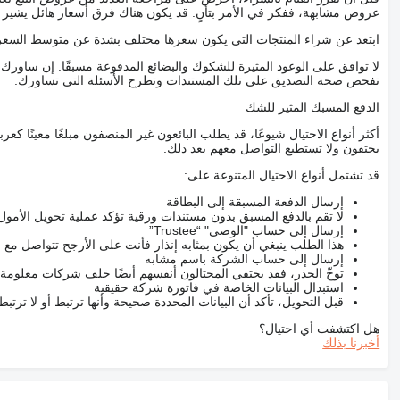
عروض مشابهة، ففكر في الأمر بتأنٍ. قد يكون هناك فرق أسعار هائل يشير إلى
ابتعد عن شراء المنتجات التي يكون سعرها مختلف بشدة عن متوسط السعر
لا توافق على الوعود المثيرة للشكوك والبضائع المدفوعة مسبقًا. إن ساو
تفحص صحة التصديق على تلك المستندات وتطرح الأسئلة التي تساورك.
الدفع المسبك المثير للشك
أكثر أنواع الاحتيال شيوعًا، قد يطلب البائعون غير المنصفون مبلغًا معينًا 
يختفون ولا تستطيع التواصل معهم بعد ذلك.
قد تشتمل أنواع الاحتيال المتنوعة على:
إرسال الدفعة المسبقة إلى البطاقة
لا تقم بالدفع المسبق بدون مستندات ورقية تؤكد عملية تحويل الأمول
إرسال إلى حساب "الوصي" “Trustee”
هذا الطلب ينبغي أن يكون بمثابه إنذار فأنت على الأرجح تتواصل م
إرسال إلى حساب الشركة باسم مشابه
توخّ الحذر، فقد يختفي المحتالون أنفسهم أيضًا خلف شركات معلومة
استبدال البيانات الخاصة في فاتورة شركة حقيقية
قبل التحويل، تأكد أن البيانات المحددة صحيحة وأنها ترتبط أو لا ترتب
هل اكتشفت أي احتيال؟
أخبرنا بذلك