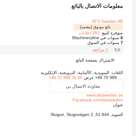
معلومات الاتصال بالبائع
ATS Sweden AB
بائع موثوق (معتمد)
متوفرة للبيع:
283 إعلانات
6
سنوات في Machineryline
7
سنوات في السوق
1 مراجعة
5.0
الاشتراك بصفحة البائع
اللغات:
السويدية، الألمانية، النرويجية، الإنكليزية
+46 70 988 ...
عرض
+46 70 988 35 60
معاودة الاتصال بي
www.atssweden.se
Facebook.com/atssweden
عنوان
السويد, 844 51, Stugun, Stuguvägen 2