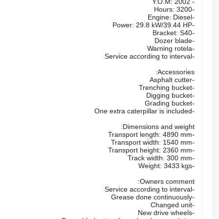
- Y.O.M: 2002
-Hours: 3200
-Engine: Diesel
-Power: 29.8 kW/39.44 HP
-Bracket: S40
-Dozer blade
-Warning rotela
-Service according to interval
Accessories:
-Asphalt cutter
-Trenching bucket
-Digging bucket
-Grading bucket
-One extra caterpillar is included
Dimensions and weight:
-Transport length: 4890 mm
-Transport width: 1540 mm
-Transport height: 2360 mm
-Track width: 300 mm
-Weight: 3433 kgs
Owners comment:
-Service according to interval
-Grease done continuously
-Changed unit
-New drive wheels