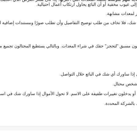
 عيوب مخفية أو أن البائع يحاول ارتكاب أعمال احتيالية.
 لمعدات مشابهة.
رك شك، فلا تخاف من طلب توضيح التفاصيل وأن تطلب صورًا ومستندات إضافية ل
كعربون مسبق "لتحجز" حقك في شراء المعدات. وبالتالي يستطيع المحتالون تجميع مبل
 إذا ساورك أي شك في البائع خلال التواصل.
ع شخص محتال.
 أو يدخلون تغييرات طفيفة على الاسم. لا تحول الأموال إذا ساورك شك في اس
ط بالشركة المحددة.