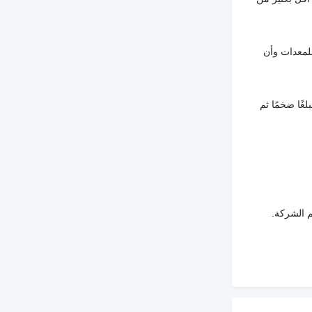
لمعدات وأن
غًا ضخمًا ثم
م الشركة.