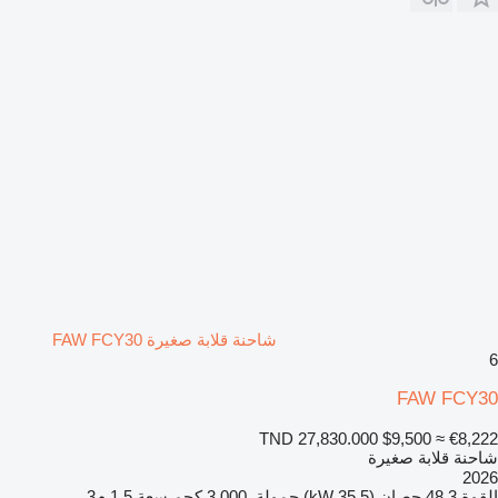
شاحنة قلابة صغيرة FAW FCY30
6
FAW FCY30
TND 27,830.000
$9,500
≈ €8,222
شاحنة قلابة صغيرة
2026
القوة
48.3 حصان (35.5 kW)
حمولة
3.000 كجم
سعة
1,5 م3