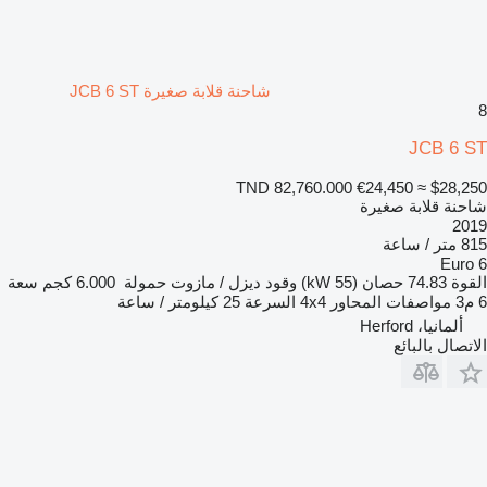
شاحنة قلابة صغيرة JCB 6 ST
8
JCB 6 ST
TND 82,760.000
€24,450
≈ $28,250
شاحنة قلابة صغيرة
2019
815 متر / ساعة
Euro 6
القوة
74.83 حصان (55 kW)
وقود
ديزل / مازوت
حمولة
6.000 كجم
سعة
6 م3
مواصفات المحاور
4x4
السرعة
25 كيلومتر / ساعة
ألمانيا، Herford
الاتصال بالبائع