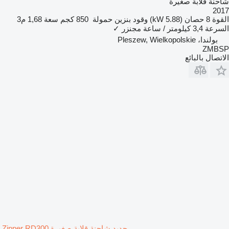
شاحنة قلابة صغيرة
2017
القوة
8 حصان (5.88 kW)
وقود
بنزين
حمولة
850 كجم
سعة
1,68 م3
السرعة
3,4 كيلومتر / ساعة
مجنزر
✓
بولندا، Pleszew, Wielkopolskie
ZMBSP
الاتصال بالبائع
جديد شاحنة قلابة صغيرة Zipper RD300