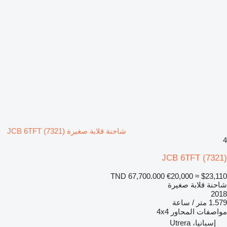
شاحنة قلابة صغيرة JCB 6TFT (7321)
4
JCB 6TFT (7321)
TND 67,700.000
€20,000
≈ $23,110
شاحنة قلابة صغيرة
2018
1.579 متر / ساعة
مواصفات المحاور
4x4
إسبانيا، Utrera