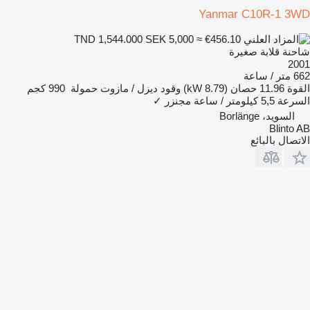
Yanmar C10R-1 3WD
SEK 5,000
≈ €456.10
TND 1,544.000
شاحنة قلابة صغيرة
2001
662 متر / ساعة
القوة
11.96 حصان (8.79 kW)
وقود
ديزل / مازوت
حمولة
990 كجم
السرعة
5,5 كيلومتر / ساعة
مجنزر
✓
السويد، Borlänge
Blinto AB
الاتصال بالبائع