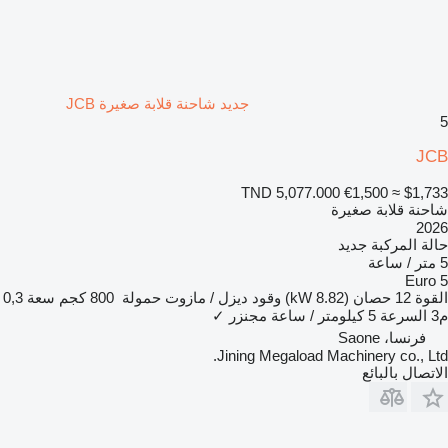
جديد شاحنة قلابة صغيرة JCB
5
JCB
TND 5,077.000
€1,500
≈ $1,733
شاحنة قلابة صغيرة
2026
حالة المركبة
جديد
5 متر / ساعة
Euro 5
القوة
12 حصان (8.82 kW)
وقود
ديزل / مازوت
حمولة
800 كجم
سعة
0,3
م3
السرعة
5 كيلومتر / ساعة
مجنزر
✓
فرنسا، Saone
Jining Megaload Machinery co., Ltd.
الاتصال بالبائع