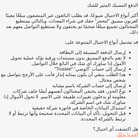
الدفع المسبك المثير للشك
أكثر أنواع الاحتيال شيوعًا، قد يطلب البائعون غير المنصفون مبلغًا معينًا
كعربون مسبق "لتحجز" حقك في شراء المعدات. وبالتالي يستطيع
المحتالون تجميع مبلغًا ضخمًا ثم يختفون ولا تستطيع التواصل معهم بعد
ذلك.
قد تشتمل أنواع الاحتيال المتنوعة على:
إرسال الدفعة المسبقة إلى البطاقة
لا تقم بالدفع المسبق بدون مستندات ورقية تؤكد عملية تحويل
الأمول إذا ساورك أي شك في البائع خلال التواصل.
إرسال إلى حساب "الوصي" “Trustee”
هذا الطلب ينبغي أن يكون بمثابه إنذار فأنت على الأرجح تتواصل مع
شخص محتال.
إرسال إلى حساب الشركة باسم مشابه
توخّ الحذر، فقد يختفي المحتالون أنفسهم أيضًا خلف شركات
معلومة أو يدخلون تغييرات طفيفة على الاسم. لا تحول الأموال إذا
ساورك شك في اسم الشركة.
استبدال البيانات الخاصة في فاتورة شركة حقيقية
قبل التحويل، تأكد أن البيانات المحددة صحيحة وأنها ترتبط أو لا
ترتبط بالشركة المحددة.
هل اكتشفت أي احتيال؟
أخبرنا بذلك