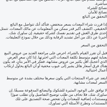
مباشرة.
نصائح للشراء
نصائح للأمان
التحقق من البائع
إذا قررت شراء المعدات بسعر منخفض، فتأكد أنك تتواصل مع البائع
الحقيقي. اكتشف أكبر قدر ممكن من المعلومات عن مالك المعدات. تتمثل
إحدى طرق الغش في تقديم نفسك كشركة حقيقية. إن ساورك شك،
أخبرنا عن ذلك من أجل تشديد الرقابة وذلك من خلال نموذج التعليقات.
التحقق من السعر
قبل أن تقرر القيام بالشراء، احرص على مراجعة العديد من عروض البيع
بعناية لفهم متوسط تكلفة المعدات التي اخترتها. إذا كان سعر العرض
الذي أعجبك أقل بكثير من عروض مشابهة، ففكر في الأمر بتأنٍ. قد يكون
هناك فرق أسعار هائل يشير إلى عيوب مخفية أو أن البائع يحاول ارتكاب
أعمال احتيالية.
ابتعد عن شراء المنتجات التي يكون سعرها مختلف بشدة عن متوسط
السعر لمعدات مشابهة.
لا توافق على الوعود المثيرة للشكوك والبضائع المدفوعة مسبقًا. إن
ساورك شك، فلا تخاف من طلب توضيح التفاصيل وأن تطلب صورًا
ومستندات إضافية للمعدات وأن تفحص صحة التصديق على تلك
المستندات وتطرح الأسئلة التي تساورك.