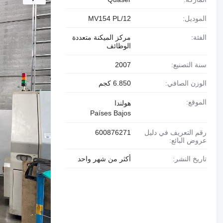
الموديل:
MV154 PL/12
الفئة:
مركز الميكنة متعددة
الوظائف
سنة التصنيع:
2007
الوزن الصافي:
6.850 كجم
الموقع:
هولندا
Países Bajos
رقم التعريف في دليل
600876271
عروض البائع:
تاريخ النشر:
أكثر من شهر واحد