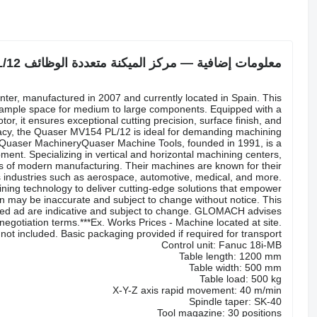
معلومات إضافية — مركز الميكنة متعددة الوظائف Quaser MV154 PL/12
ter, manufactured in 2007 and currently located in Spain. This
g ample space for medium to large components. Equipped with a
, it ensures exceptional cutting precision, surface finish, and
ccuracy, the Quaser MV154 PL/12 is ideal for demanding machining
or.Quaser MachineryQuaser Machine Tools, founded in 1991, is a
ent. Specializing in vertical and horizontal machining centers,
ds of modern manufacturing. Their machines are known for their
us industries such as aerospace, automotive, medical, and more.
ining technology to deliver cutting-edge solutions that empower
on may be inaccurate and subject to change without notice. This
sified ad are indicative and subject to change. GLOMACH advises
d negotiation terms.***Ex. Works Prices - Machine located at site.
t included. Basic packaging provided if required for transport.
Control unit: Fanuc 18i-MB
Table length: 1200 mm
Table width: 500 mm
Table load: 500 kg
X-Y-Z axis rapid movement: 40 m/min
Spindle taper: SK-40
Tool magazine: 30 positions