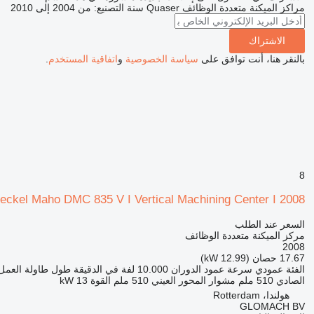
مراكز الميكنة متعددة الوظائف
Quaser
سنة التصنيع: من 2004 إلى 2010
الاشتراك
بالنقر هنا، أنت توافق على
سياسة الخصوصية
و
اتفاقية المستخدم
.
8
eckel Maho DMC 835 V I Vertical Machining Center I 2008
السعر عند الطلب
مركز الميكنة متعددة الوظائف
2008
17.67 حصان (12.99 kW)
الفئة
عمودي
سرعة عمود الدوران
10.000 لفة في الدقيقة
طول طاولة العمل
الصادي
510 ملم
مشوار المحور العيني
510 ملم
القوة
13 kW
هولندا، Rotterdam
GLOMACH BV