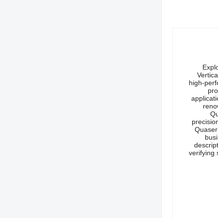
Expl
Vertic
high-perf
pro
applicat
reno
Qu
precisio
Quaser 
busi
descrip
verifying