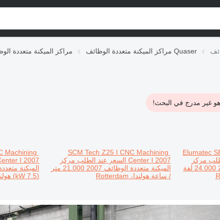
مراكز الميكنة متعددة الوظائف Quaser
مراكز الميكنة متعددة الو
و غير مدرج في البحث!
C Machining
SCM Tech Z25 I CNC Machining
Elumatec SB
طلب
مركز
Center I 2007
السعر عند الطلب
مركز
enter I 2007
24.000 لفة
الميكنة متعددة الوظائف
2007
21.000 متر
الميكنة متعدد
/ ساعة
هولندا، Rotterdam
(7.5 kW)
هولندا، m