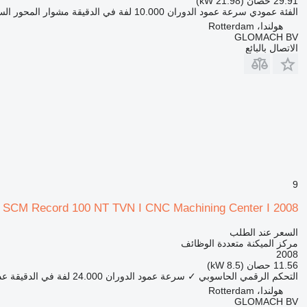
29.91 حصان (21.98 kW)
الفئة
عمودي
سرعة عمود الدوران
10.000 لفة في الدقيقة
مشوار المحور الس
هولندا، Rotterdam
GLOMACH BV
الاتصال بالبائع
9
SCM Record 100 NT TVN I CNC Machining Center I 2008
السعر عند الطلب
مركز الميكنة متعددة الوظائف
2008
11.56 حصان (8.5 kW)
التحكم الرقمي الحاسوبي
✓
سرعة عمود الدوران
24.000 لفة في الدقيقة
عد
هولندا، Rotterdam
GLOMACH BV