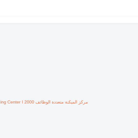
مركز الميكنة متعددة الوظائف Quaser MV204 II I Vertical Machining Center I 2000