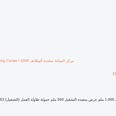
مركز الميكنة متعددة الوظائف Deckel Maho DMC 835 V I Vertical Machining Center I 2008
D
1.000 ملم
عرض منضدة التشغيل
560 ملم
حمولة طاولة العمل (التشغيل)
853 ك