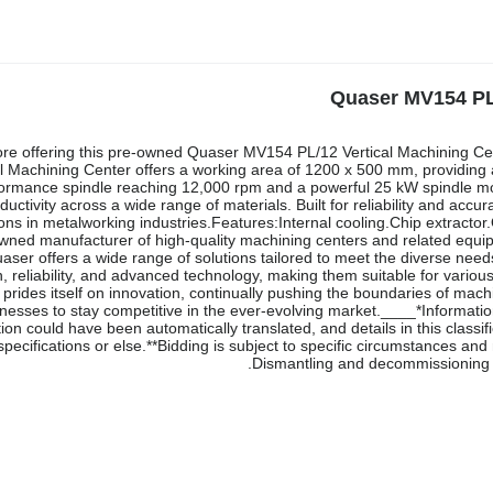
ore offering this pre-owned Quaser MV154 PL/12 Vertical Machining Cen
al Machining Center offers a working area of 1200 x 500 mm, providin
ormance spindle reaching 12,000 rpm and a powerful 25 kW spindle motor
ductivity across a wide range of materials. Built for reliability and a
ions in metalworking industries.Features:Internal cooling.Chip extract
wned manufacturer of high-quality machining centers and related equipm
aser offers a wide range of solutions tailored to meet the diverse nee
n, reliability, and advanced technology, making them suitable for vario
prides itself on innovation, continually pushing the boundaries of mach
nesses to stay competitive in the ever-evolving market.____*Informati
tion could have been automatically translated, and details in this clas
 specifications or else.**Bidding is subject to specific circumstances an
Dismantling and decommissioning no