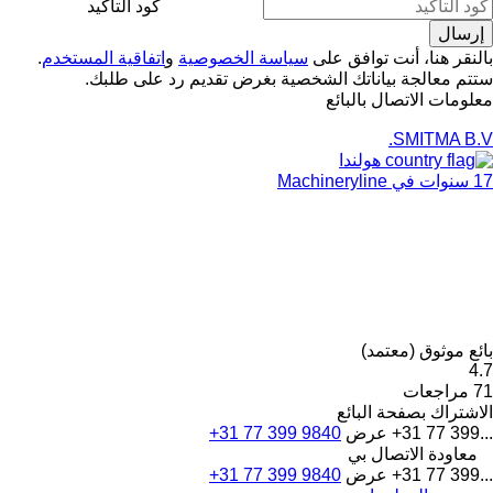
كود التأكيد
بالنقر هنا، أنت توافق على
سياسة الخصوصية
و
اتفاقية المستخدم
.
ستتم معالجة بياناتك الشخصية بغرض تقديم رد على طلبك.
معلومات الاتصال بالبائع
SMITMA B.V.
هولندا
17 سنوات في Machineryline
بائع موثوق (معتمد)
4.7
71 مراجعات
الاشتراك بصفحة البائع
+31 77 399...
عرض
+31 77 399 9840
معاودة الاتصال بي
+31 77 399...
عرض
+31 77 399 9840