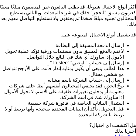
أكثر أنواع الاحتيال شيوعًا، قد يطلب البائعون غير المنصفون مبلغًا معينًا
كعربون مسبق "لتحجز" حقك في شراء المعدات. وبالتالي يستطيع
المحتالون تجميع مبلغًا ضخمًا ثم يختفون ولا تستطيع التواصل معهم بعد
ذلك.
قد تشتمل أنواع الاحتيال المتنوعة على:
إرسال الدفعة المسبقة إلى البطاقة
لا تقم بالدفع المسبق بدون مستندات ورقية تؤكد عملية تحويل
الأمول إذا ساورك أي شك في البائع خلال التواصل.
إرسال إلى حساب "الوصي" “Trustee”
هذا الطلب ينبغي أن يكون بمثابه إنذار فأنت على الأرجح تتواصل
مع شخص محتال.
إرسال إلى حساب الشركة باسم مشابه
توخّ الحذر، فقد يختفي المحتالون أنفسهم أيضًا خلف شركات
معلومة أو يدخلون تغييرات طفيفة على الاسم. لا تحول الأموال
إذا ساورك شك في اسم الشركة.
استبدال البيانات الخاصة في فاتورة شركة حقيقية
قبل التحويل، تأكد أن البيانات المحددة صحيحة وأنها ترتبط أو لا
ترتبط بالشركة المحددة.
هل اكتشفت أي احتيال؟
أخبرنا بذلك