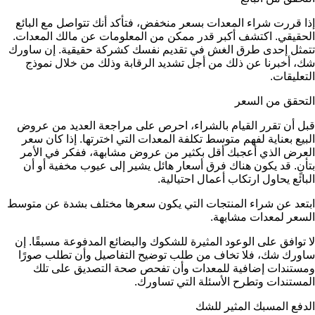
إذا قررت شراء المعدات بسعر منخفض، فتأكد أنك تتواصل مع البائع
الحقيقي. اكتشف أكبر قدر ممكن من المعلومات عن مالك المعدات.
تتمثل إحدى طرق الغش في تقديم نفسك كشركة حقيقية. إن ساورك
شك، أخبرنا عن ذلك من أجل تشديد الرقابة وذلك من خلال نموذج
التعليقات.
التحقق من السعر
قبل أن تقرر القيام بالشراء، احرص على مراجعة العديد من عروض
البيع بعناية لفهم متوسط تكلفة المعدات التي اخترتها. إذا كان سعر
العرض الذي أعجبك أقل بكثير من عروض مشابهة، ففكر في الأمر
بتأنٍ. قد يكون هناك فرق أسعار هائل يشير إلى عيوب مخفية أو أن
البائع يحاول ارتكاب أعمال احتيالية.
ابتعد عن شراء المنتجات التي يكون سعرها مختلف بشدة عن متوسط
السعر لمعدات مشابهة.
لا توافق على الوعود المثيرة للشكوك والبضائع المدفوعة مسبقًا. إن
ساورك شك، فلا تخاف من طلب توضيح التفاصيل وأن تطلب صورًا
ومستندات إضافية للمعدات وأن تفحص صحة التصديق على تلك
المستندات وتطرح الأسئلة التي تساورك.
الدفع المسبك المثير للشك