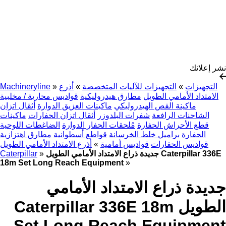
نشر إعلانك
التجهيزات
»
التجهيزات للآليات المتخصصة
»
أذرع
»
Machineryline
الامتداد الأمامي الطويل
مطارق هيدروليكية
قواديس محارية / مخلبية
ماكينة القص الهيدروليكي
ماكينات العزيق الدوارة
أثقال اتزان
الشاحنات الرافعة
شفرات البلدوزر
أثقال اتزان الحفارات
ماكينات
قطع الأحراش الحفارة
مُلحقات الحفار الدوارة
الضاغطات اللوحية
الحفارة
براميل خلط الخرسانة
قواطع أسطوانية
مطارق اهتزازية
قواديس الحفارات
قواديس أمامية
»
أذرع الامتداد الأمامي الطويل
جديدة ذراع الامتداد الأمامي الطويل Caterpillar 336E
»
Caterpillar
18m Set Long Reach Equipment
»
جديدة ذراع الامتداد الأمامي
الطويل Caterpillar 336E 18m
Set Long Reach Equipment