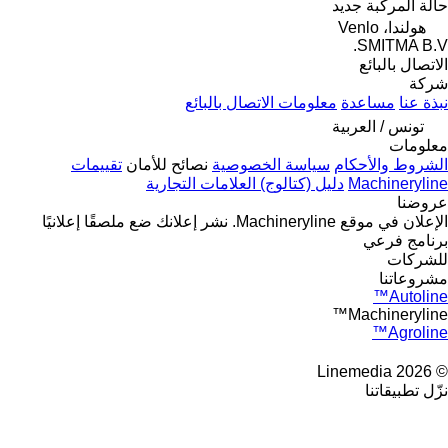
حالة المركبة
جديد
هولندا، Venlo
SMITMA B.V.
الاتصال بالبائع
شركة
نبذة عنا
مساعدة
معلومات الاتصال بالبائع
تونس / العربية
معلومات
الشروط والأحكام
سياسة الخصوصية
نصائح للأمان
تقييمات
Machineryline
دليل (كتالوج) العلامات التجارية
عروضنا
الإعلان في موقع Machineryline.
نشر إعلانك
ضع ملصقًا إعلانيًا
برنامج فرعي
للشركات
مشروعاتنا
Autoline™
Machineryline™
Agroline™
© 2026 Linemedia
نزّل تطبيقاتنا