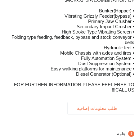
MCK-90 IS A COMBINATION OF:
• Bunker(Hopper)
• Vibrating Grizzly Feeder(bypass)
• Primary Jaw Crusher
• Secondary Impact Crusher
• High Stroke Type Vibrating Screen
• Folding type feeding, feedback, bypass and stock conveyor
belts
• Hydraulic feet
• Mobile Chassis with axles and tires
• Fully Automation System
• Dust Suppression System
• Easy walking platforms for maintenance
• Diesel Generator (Optional)
FOR FURTHER INFORMATION PLEASE FEEL FREE TO
CALL US!!!
طلب معلومات إضافية
هامة