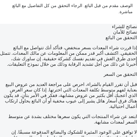
الوصف مقدم من قبل البائع. الرجاء التحقق من كل التفاصيل مع البائع
مباشرة.
نصائح للشراء
نصائح للأمان
التحقق من البائع
إذا قررت شراء المعدات بسعر منخفض، فتأكد أنك تتواصل مع البائع
الحقيقي. اكتشف أكبر قدر ممكن من المعلومات عن مالك المعدات. تتمثل
إحدى طرق الغش في تقديم نفسك كشركة حقيقية. إن ساورك شك،
أخبرنا عن ذلك من أجل تشديد الرقابة وذلك من خلال نموذج التعليقات.
التحقق من السعر
قبل أن تقرر القيام بالشراء، احرص على مراجعة العديد من عروض البيع
بعناية لفهم متوسط تكلفة المعدات التي اخترتها. إذا كان سعر العرض
الذي أعجبك أقل بكثير من عروض مشابهة، ففكر في الأمر بتأنٍ. قد يكون
هناك فرق أسعار هائل يشير إلى عيوب مخفية أو أن البائع يحاول ارتكاب
أعمال احتيالية.
ابتعد عن شراء المنتجات التي يكون سعرها مختلف بشدة عن متوسط
السعر لمعدات مشابهة.
لا توافق على الوعود المثيرة للشكوك والبضائع المدفوعة مسبقًا. إن