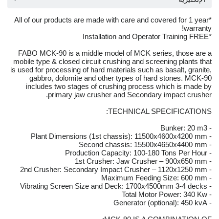
*All of our products are made with care and covered for 1 year
warranty!
*Installation and Operator Training FREE
FABO MCK-90 is a middle model of MCK series, those are a
mobile type & closed circuit crushing and screening plants that
is used for processing of hard materials such as basalt, granite,
gabbro, dolomite and other types of hard stones. MCK-90
includes two stages of crushing process which is made by
primary jaw crusher and Secondary impact crusher.
TECHNICAL SPECIFICATIONS:
- Bunker: 20 m3
- Plant Dimensions (1st chassis): 11500x4600x4200 mm
- Second chassis: 15500x4650x4400 mm
- Production Capacity: 100-180 Tons Per Hour
- 1st Crusher: Jaw Crusher – 900x650 mm
- 2nd Crusher: Secondary Impact Crusher – 1120x1250 mm
- Maximum Feeding Size: 600 mm
- Vibrating Screen Size and Deck: 1700x4500mm 3-4 decks
- Total Motor Power: 340 Kw
- Generator (optional): 450 kvA