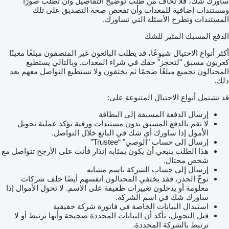
ساورك شك، فلا تخاف من طلب توضيح التفاصيل وأن تطلب صورًا
ومستندات إضافية للمعدات وأن تفحص صحة التصديق على تلك
المستندات وتطرح الأسئلة التي تساورك.
الدفع المسبك المثير للشك
أكثر أنواع الاحتيال شيوعًا، قد يطلب البائعون غير المنصفون مبلغًا معينًا
كعربون مسبق "لتحجز" حقك في شراء المعدات. وبالتالي يستطيع
المحتالون تجميع مبلغًا ضخمًا ثم يختفون ولا تستطيع التواصل معهم بعد
ذلك.
قد تشتمل أنواع الاحتيال المتنوعة على:
إرسال الدفعة المسبقة إلى البطاقة
لا تقم بالدفع المسبق بدون مستندات ورقية تؤكد عملية تحويل
الأمول إذا ساورك أي شك في البائع خلال التواصل.
إرسال إلى حساب "الوصي" “Trustee”
هذا الطلب ينبغي أن يكون بمثابه إنذار فأنت على الأرجح تتواصل مع
شخص محتال.
إرسال إلى حساب الشركة باسم مشابه
توخّ الحذر، فقد يختفي المحتالون أنفسهم أيضًا خلف شركات
معلومة أو يدخلون تغييرات طفيفة على الاسم. لا تحول الأموال إذا
ساورك شك في اسم الشركة.
استبدال البيانات الخاصة في فاتورة شركة حقيقية
قبل التحويل، تأكد أن البيانات المحددة صحيحة وأنها ترتبط أو لا
ترتبط بالشركة المحددة.