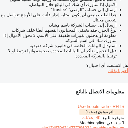
الأمول إذا ساورك أي شك في البائع خلال التواصل.
إرسال إلى حساب "الوصي" “Trustee”
هذا الطلب ينبغي أن يكون بمثابه إنذار فأنت على الأرجح تتواصل مع
شخص محتال.
إرسال إلى حساب الشركة باسم مشابه
توخّ الحذر، فقد يختفي المحتالون أنفسهم أيضًا خلف شركات
معلومة أو يدخلون تغييرات طفيفة على الاسم. لا تحول الأموال إذا
ساورك شك في اسم الشركة.
استبدال البيانات الخاصة في فاتورة شركة حقيقية
قبل التحويل، تأكد أن البيانات المحددة صحيحة وأنها ترتبط أو لا
ترتبط بالشركة المحددة.
هل اكتشفت أي احتيال؟
أخبرنا بذلك
معلومات الاتصال بالبائع
Usedrobotstrade - RHTS
بائع موثوق (معتمد)
متوفرة للبيع:
40 إعلانات
1
سنة في Machineryline
site1746704344777386034.machineryline.es