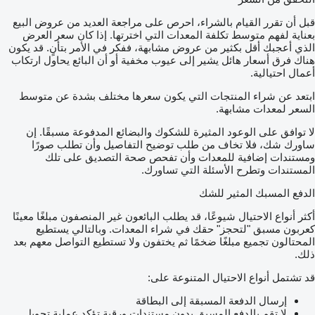
قبل أن تقرر القيام بالشراء، احرص على مراجعة العديد من عروض البيع
بعناية لفهم متوسط تكلفة المعدات التي اخترتها. إذا كان سعر العرض
الذي أعجبك أقل بكثير من عروض مشابهة، ففكر في الأمر بتأنٍ. قد يكون
هناك فرق أسعار هائل يشير إلى عيوب مخفية أو أن البائع يحاول ارتكاب
أعمال احتيالية.
ابتعد عن شراء المنتجات التي يكون سعرها مختلف بشدة عن متوسط
السعر لمعدات مشابهة.
لا توافق على الوعود المثيرة للشكوك والبضائع المدفوعة مسبقًا. إن
ساورك شك، فلا تخاف من طلب توضيح التفاصيل وأن تطلب صورًا
ومستندات إضافية للمعدات وأن تفحص صحة التصديق على تلك
المستندات وتطرح الأسئلة التي تساورك.
الدفع المسبك المثير للشك
أكثر أنواع الاحتيال شيوعًا، قد يطلب البائعون غير المنصفون مبلغًا معينًا
كعربون مسبق "لتحجز" حقك في شراء المعدات. وبالتالي يستطيع
المحتالون تجميع مبلغًا ضخمًا ثم يختفون ولا تستطيع التواصل معهم بعد
ذلك.
قد تشتمل أنواع الاحتيال المتنوعة على:
إرسال الدفعة المسبقة إلى البطاقة
لا تقم بالدفع المسبق بدون مستندات ورقية تؤكد عملية تحويل