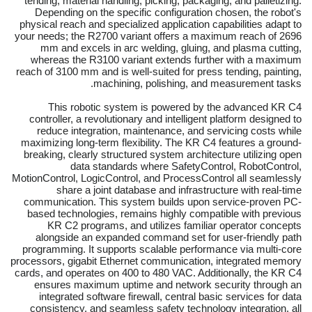
tending, material handling, picking, packaging, and palletizing.
Depending on the specific configuration chosen, the robot's
physical reach and specialized application capabilities adapt to
your needs; the R2700 variant offers a maximum reach of 2696
mm and excels in arc welding, gluing, and plasma cutting,
whereas the R3100 variant extends further with a maximum
reach of 3100 mm and is well-suited for press tending, painting,
machining, polishing, and measurement tasks.
This robotic system is powered by the advanced KR C4
controller, a revolutionary and intelligent platform designed to
reduce integration, maintenance, and servicing costs while
maximizing long-term flexibility. The KR C4 features a ground-
breaking, clearly structured system architecture utilizing open
data standards where SafetyControl, RobotControl,
MotionControl, LogicControl, and ProcessControl all seamlessly
share a joint database and infrastructure with real-time
communication. This system builds upon service-proven PC-
based technologies, remains highly compatible with previous
KR C2 programs, and utilizes familiar operator concepts
alongside an expanded command set for user-friendly path
programming. It supports scalable performance via multi-core
processors, gigabit Ethernet communication, integrated memory
cards, and operates on 400 to 480 VAC. Additionally, the KR C4
ensures maximum uptime and network security through an
integrated software firewall, central basic services for data
consistency, and seamless safety technology integration, all