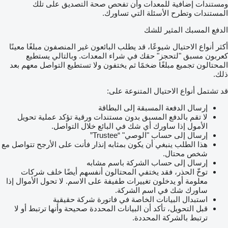
ومستندات إضافية للمعدات وأن تفحص صحة التصديق على تلك
المستندات وتطرح الأسئلة التي تساورك.
الدفع المسبك المثير للشك
أكثر أنواع الاحتيال شيوعًا، قد يطلب البائعون غير المنصفون مبلغًا معينًا
كعربون مسبق "لتحجز" حقك في شراء المعدات. وبالتالي يستطيع
المحتالون تجميع مبلغًا ضخمًا ثم يختفون ولا تستطيع التواصل معهم بعد
ذلك.
قد تشتمل أنواع الاحتيال المتنوعة على:
إرسال الدفعة المسبقة إلى البطاقة
لا تقم بالدفع المسبق بدون مستندات ورقية تؤكد عملية تحويل
الأمول إذا ساورك أي شك في البائع خلال التواصل.
إرسال إلى حساب "الوصي" “Trustee”
هذا الطلب ينبغي أن يكون بمثابه إنذار فأنت على الأرجح تتواصل مع
شخص محتال.
إرسال إلى حساب الشركة باسم مشابه
توخّ الحذر، فقد يختفي المحتالون أنفسهم أيضًا خلف شركات
معلومة أو يدخلون تغييرات طفيفة على الاسم. لا تحول الأموال إذا
ساورك شك في اسم الشركة.
استبدال البيانات الخاصة في فاتورة شركة حقيقية
قبل التحويل، تأكد أن البيانات المحددة صحيحة وأنها ترتبط أو لا
ترتبط بالشركة المحددة.