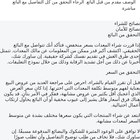
الوصف مقدم من قبل البائع. الرجاء التحقق من كل التفاصيل مع البائع
مباشرة.
نصائح للشراء
نصائح للأمان
التحقق من البائع
إذا قررت شراء المعدات بسعر منخفض، فتأكد أنك تتواصل مع البائع
الحقيقي. اكتشف أكبر قدر ممكن من المعلومات عن مالك المعدات. تتمثل
إحدى طرق الغش في تقديم نفسك كشركة حقيقية. إن ساورك شك،
أخبرنا عن ذلك من أجل تشديد الرقابة وذلك من خلال نموذج التعليقات.
التحقق من السعر
قبل أن تقرر القيام بالشراء، احرص على مراجعة العديد من عروض البيع
بعناية لفهم متوسط تكلفة المعدات التي اخترتها. إذا كان سعر العرض
الذي أعجبك أقل بكثير من عروض مشابهة، ففكر في الأمر بتأنٍ. قد يكون
هناك فرق أسعار هائل يشير إلى عيوب مخفية أو أن البائع يحاول ارتكاب
أعمال احتيالية.
ابتعد عن شراء المنتجات التي يكون سعرها مختلف بشدة عن متوسط
السعر لمعدات مشابهة.
لا توافق على الوعود المثيرة للشكوك والبضائع المدفوعة مسبقًا. إن
ساورك شك، فلا تخاف من طلب توضيح التفاصيل وأن تطلب صورًا