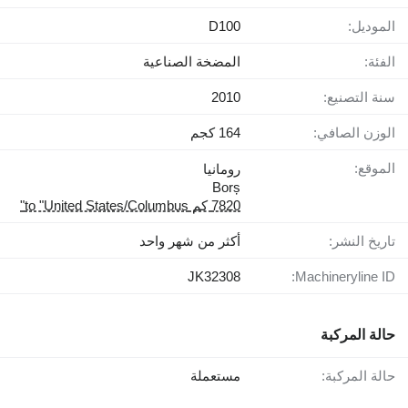
الموديل:
D100
الفئة:
المضخة الصناعية
سنة التصنيع:
2010
الوزن الصافي:
164 كجم
الموقع:
رومانيا
Borș
7820 كم to "United States/Columbus"
تاريخ النشر:
أكثر من شهر واحد
JK32308
Machineryline ID:
حالة المركبة
حالة المركبة:
مستعملة