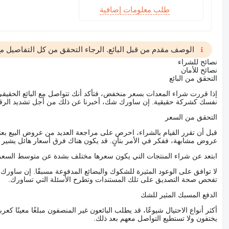
طلب معلومات إضافية
الوصف مقدم من قبل البائع. الرجاء التحقق من كل التفاصيل مع 
نصائح للشراء
نصائح للأمان
التحقق من البائع
إذا قررت شراء المعدات بسعر منخفض، فتأكد أنك تتواصل مع البائع الحق
نفسك كشركة حقيقية. إن ساورك شك، أخبرنا عن ذلك من أجل تشديد الرقاب
التحقق من السعر
قبل أن تقرر القيام بالشراء، احرص على مراجعة العديد من عروض البيع بعن
عروض مشابهة، ففكر في الأمر بتأنٍ. قد يكون هناك فرق أسعار هائل يشير إلى
ابتعد عن شراء المنتجات التي يكون سعرها مختلف بشدة عن متوسط السعر
لا توافق على الوعود المثيرة للشكوك والبضائع المدفوعة مسبقًا. إن ساو
تفحص صحة التصديق على تلك المستندات وتطرح الأسئلة التي تساورك.
الدفع المسبك المثير للشك
أكثر أنواع الاحتيال شيوعًا، قد يطلب البائعون غير المنصفون مبلغًا معينًا 
يختفون ولا تستطيع التواصل معهم بعد ذلك.