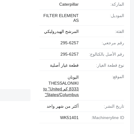
الماركة:
Caterpillar
الموديل:
FILTER ELEMENT
AS
الفئة:
المرشح الهيدروليكي
رقم مرجعي:
295-6257
رقم الأصل بالكتالوج:
295-6257
نوع قطعة الغيار:
قطعة غيار أصلية
الموقع:
اليونان
THESSALONIKI
8333 كم to "United
States/Columbus"
تاريخ النشر:
أكثر من شهر واحد
WK51401
Machineryline ID: