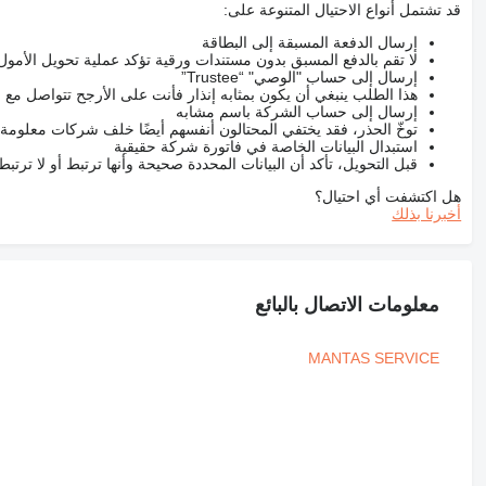
قد تشتمل أنواع الاحتيال المتنوعة على:
إرسال الدفعة المسبقة إلى البطاقة
لا تقم بالدفع المسبق بدون مستندات ورقية تؤكد عملية تحويل الأمول
إرسال إلى حساب "الوصي" “Trustee”
هذا الطلب ينبغي أن يكون بمثابه إنذار فأنت على الأرجح تتواصل م
إرسال إلى حساب الشركة باسم مشابه
توخّ الحذر، فقد يختفي المحتالون أنفسهم أيضًا خلف شركات معلومة
استبدال البيانات الخاصة في فاتورة شركة حقيقية
قبل التحويل، تأكد أن البيانات المحددة صحيحة وأنها ترتبط أو لا ترتب
هل اكتشفت أي احتيال؟
أخبرنا بذلك
معلومات الاتصال بالبائع
MANTAS SERVICE