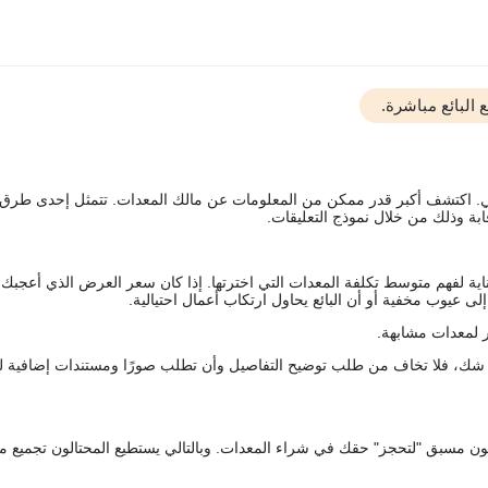
البائع مباشرة.
يقي. اكتشف أكبر قدر ممكن من المعلومات عن مالك المعدات. تتمثل إحدى طرق
ة وذلك من خلال نموذج التعليقات.
اية لفهم متوسط تكلفة المعدات التي اخترتها. إذا كان سعر العرض الذي أعجبك 
 عيوب مخفية أو أن البائع يحاول ارتكاب أعمال احتيالية.
 لمعدات مشابهة.
رك شك، فلا تخاف من طلب توضيح التفاصيل وأن تطلب صورًا ومستندات إضافية ل
كعربون مسبق "لتحجز" حقك في شراء المعدات. وبالتالي يستطيع المحتالون تجميع مبل