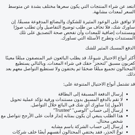
ابتعد عن شراء المنتجات التي يكون سعرها مختلف بشدة عن متوسط
السعر لمعدات مشابهة.
لا توافق على الوعود المثيرة للشكوك والبضائع المدفوعة مسبقًا. إن
ساورك شك، فلا تخاف من طلب توضيح التفاصيل وأن تطلب صورًا
ومستندات إضافية للمعدات وأن تفحص صحة التصديق على تلك
المستندات وتطرح الأسئلة التي تساورك.
الدفع المسبك المثير للشك
أكثر أنواع الاحتيال شيوعًا، قد يطلب البائعون غير المنصفون مبلغًا معينًا
كعربون مسبق "لتحجز" حقك في شراء المعدات. وبالتالي يستطيع
المحتالون تجميع مبلغًا ضخمًا ثم يختفون ولا تستطيع التواصل معهم بعد
ذلك.
قد تشتمل أنواع الاحتيال المتنوعة على:
إرسال الدفعة المسبقة إلى البطاقة
لا تقم بالدفع المسبق بدون مستندات ورقية تؤكد عملية تحويل
الأمول إذا ساورك أي شك في البائع خلال التواصل.
إرسال إلى حساب "الوصي" “Trustee”
هذا الطلب ينبغي أن يكون بمثابه إنذار فأنت على الأرجح تتواصل مع
شخص محتال.
إرسال إلى حساب الشركة باسم مشابه
توخّ الحذر، فقد يختفي المحتالون أنفسهم أيضًا خلف شركات