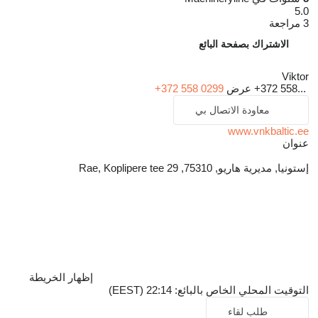
5.0
3 مراجعة
الاشتراك بصفحة البائع
Viktor
+372 558...
عرض
+372 558 0299
معاودة الاتصال بي
www.vnkbaltic.ee
عنوان
إستونيا, مديرية هاريو, 75310, Rae, Koplipere tee 29
إظهار الخريطة
التوقيت المحلي الخاص بالبائع: 22:14 (EEST)
طلب لقاء