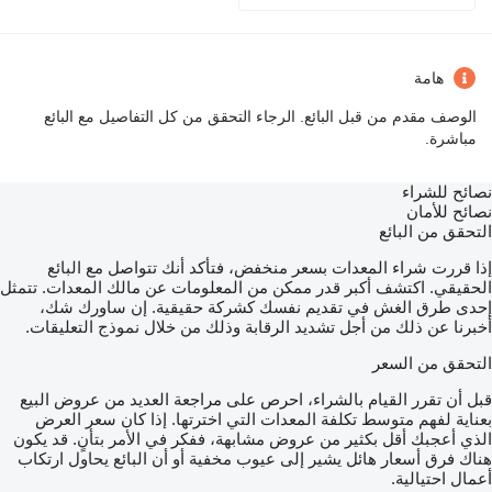
هامة
الوصف مقدم من قبل البائع. الرجاء التحقق من كل التفاصيل مع البائع
مباشرة.
نصائح للشراء
نصائح للأمان
التحقق من البائع
إذا قررت شراء المعدات بسعر منخفض، فتأكد أنك تتواصل مع البائع
الحقيقي. اكتشف أكبر قدر ممكن من المعلومات عن مالك المعدات. تتمثل
إحدى طرق الغش في تقديم نفسك كشركة حقيقية. إن ساورك شك،
أخبرنا عن ذلك من أجل تشديد الرقابة وذلك من خلال نموذج التعليقات.
التحقق من السعر
قبل أن تقرر القيام بالشراء، احرص على مراجعة العديد من عروض البيع
بعناية لفهم متوسط تكلفة المعدات التي اخترتها. إذا كان سعر العرض
الذي أعجبك أقل بكثير من عروض مشابهة، ففكر في الأمر بتأنٍ. قد يكون
هناك فرق أسعار هائل يشير إلى عيوب مخفية أو أن البائع يحاول ارتكاب
أعمال احتيالية.