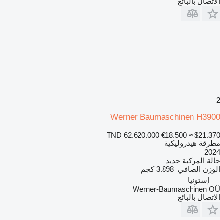
الاتصال بالبائع
2
Werner Baumaschinen H3900
TND 62,620.000
€18,500
≈ $21,370
مطرقة هيدروليكية
2024
حالة المركبة
جديد
الوزن الصافي
3.898 كجم
إستونيا
Werner-Baumaschinen OÜ
الاتصال بالبائع