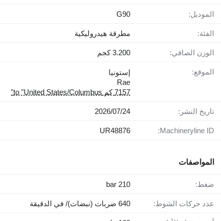
الموديل:
G90
الفئة:
مطرقة هيدروليكية
الوزن الصافي:
3.200 كجم
الموقع:
إستونيا
Rae
7157 كم to "United States/Columbus"
تاريخ النشر:
24‏/07‏/2026
UR48876
Machineryline ID:
المواصفات
ضغط:
210 bar
عدد حركات الشوط:
640 ضربات (نبضات)/ في الدقيقة