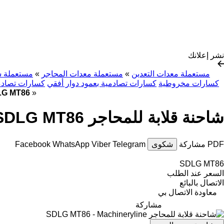
نشر إعلانك
مستعملة معدات التعدين
»
مستعملة معدات المحاجر
»
مستعملة ش
كسارات مخروطية
كسارات تصادمية بعمود دوار أفقي
كسارات تصادم
»
شاحنة قلابة للمحاجر
شاحنة قلابة للمحاجر SDLG MT86
PDF
مشاركة
شكوى
Telegram
Viber
WhatsApp
Facebook
SDLG MT86
السعر عند الطلب
الاتصال بالبائع
معاودة الاتصال بي
مشاركة