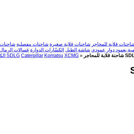
احنات قلابة للمحاجر
شاحنات قلابة صغيرة
شاحنات مفصلية
شاحنات 
ية بعمود دوار عمودي
شاشة الطبل
الكسّارات الدوارة
غسالات الرمال
 SDLG MT86
»
XCMG
Komatsu
Caterpillar
مستعملة شاحنات قلابة للمحاجر SDLG
الك