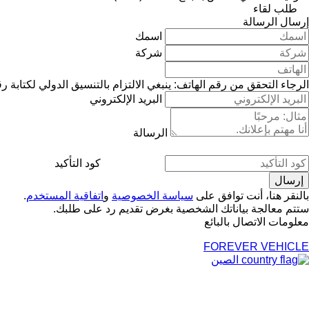
طلب لقاء
إرسال الرسالة
اسمك
شركة
الرجاء التحقق من رقم الهاتف: ينبغي الالتزام بالتنسيق الدولي لكتابة ر
البريد الإلكتروني
الرسالة
كود التأكيد
بالنقر هنا، أنت توافق على
سياسة الخصوصية
و
اتفاقية المستخدم
.
ستتم معالجة بياناتك الشخصية بغرض تقديم رد على طلبك.
معلومات الاتصال بالبائع
FOREVER VEHICLE
الصين