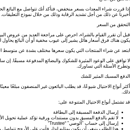
إذا قررت شراء المعدات بسعر منخفض، فتأكد أنك تتواصل مع البائع 
أخبرنا عن ذلك من أجل تشديد الرقابة وذلك من خلال نموذج التعليقات.
التحقق من السعر
قبل أن تقرر القيام بالشراء، احرص على مراجعة العديد من عروض البيع 
يكون هناك فرق أسعار هائل يشير إلى عيوب مخفية أو أن البائع يحاول ار
ابتعد عن شراء المنتجات التي يكون سعرها مختلف بشدة عن متوسط ا
لا توافق على الوعود المثيرة للشكوك والبضائع المدفوعة مسبقًا. إ
وتطرح الأسئلة التي تساورك.
الدفع المسبك المثير للشك
أكثر أنواع الاحتيال شيوعًا، قد يطلب البائعون غير المنصفون مبلغًا مع
ذلك.
قد تشتمل أنواع الاحتيال المتنوعة على:
إرسال الدفعة المسبقة إلى البطاقة
لا تقم بالدفع المسبق بدون مستندات ورقية تؤكد عملية تحويل ال
إرسال إلى حساب "الوصي" “Trustee”
هذا الطلب ينبغي أن يكون بمثابه إنذار فأنت على الأرجح تتواص