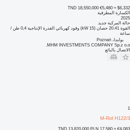
TND 18,550.000
€5,480
≈ $6,332
الكسارة المطرقية
2025
حالة المركبة
جديد
القوة
20.41 حصان (15 kW)
وقود
كهربائي
القدرة الإنتاجية
0,4 طن /
ساعة
بولندا، Poznań
MHM INVESTMENTS COMPANY Sp.z o.o.
الاتصال بالبائع
1
M-Rol H122/3
TND 13,820.000
PLN 17,580
≈ €4,083