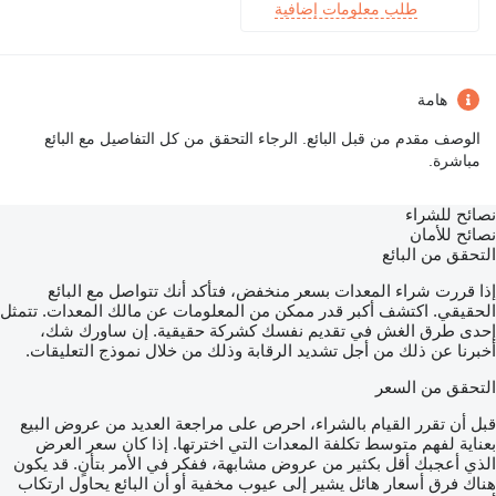
طلب معلومات إضافية
هامة
الوصف مقدم من قبل البائع. الرجاء التحقق من كل التفاصيل مع البائع
مباشرة.
نصائح للشراء
نصائح للأمان
التحقق من البائع
إذا قررت شراء المعدات بسعر منخفض، فتأكد أنك تتواصل مع البائع
الحقيقي. اكتشف أكبر قدر ممكن من المعلومات عن مالك المعدات. تتمثل
إحدى طرق الغش في تقديم نفسك كشركة حقيقية. إن ساورك شك،
أخبرنا عن ذلك من أجل تشديد الرقابة وذلك من خلال نموذج التعليقات.
التحقق من السعر
قبل أن تقرر القيام بالشراء، احرص على مراجعة العديد من عروض البيع
بعناية لفهم متوسط تكلفة المعدات التي اخترتها. إذا كان سعر العرض
الذي أعجبك أقل بكثير من عروض مشابهة، ففكر في الأمر بتأنٍ. قد يكون
هناك فرق أسعار هائل يشير إلى عيوب مخفية أو أن البائع يحاول ارتكاب