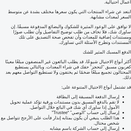
أعمال احتيالية.
ابتعد عن شراء المنتجات التي يكون سعرها مختلف بشدة عن متوسط
السعر لمعدات مشابهة.
لا توافق على الوعود المثيرة للشكوك والبضائع المدفوعة مسبقًا. إن
ساورك شك، فلا تخاف من طلب توضيح التفاصيل وأن تطلب صورًا
ومستندات إضافية للمعدات وأن تفحص صحة التصديق على تلك
المستندات وتطرح الأسئلة التي تساورك.
الدفع المسبك المثير للشك
أكثر أنواع الاحتيال شيوعًا، قد يطلب البائعون غير المنصفون مبلغًا معينًا
كعربون مسبق "لتحجز" حقك في شراء المعدات. وبالتالي يستطيع
المحتالون تجميع مبلغًا ضخمًا ثم يختفون ولا تستطيع التواصل معهم بعد
ذلك.
قد تشتمل أنواع الاحتيال المتنوعة على:
إرسال الدفعة المسبقة إلى البطاقة
لا تقم بالدفع المسبق بدون مستندات ورقية تؤكد عملية تحويل
الأمول إذا ساورك أي شك في البائع خلال التواصل.
إرسال إلى حساب "الوصي" “Trustee”
هذا الطلب ينبغي أن يكون بمثابه إنذار فأنت على الأرجح تتواصل مع
شخص محتال.
إرسال إلى حساب الشركة باسم مشابه