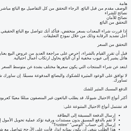
هامة
الوصف مقدم من قبل البائع. الرجاء التحقق من كل التفاصيل مع البائع مباشرة
نصائح للشراء
نصائح للأمان
التحقق من البائع
إذا قررت شراء المعدات بسعر منخفض، فتأكد أنك تتواصل مع البائع الحقي
أجل تشديد الرقابة وذلك من خلال نموذج التعليقات.
التحقق من السعر
قبل أن تقرر القيام بالشراء، احرص على مراجعة العديد من عروض البيع بعناي
هائل يشير إلى عيوب مخفية أو أن البائع يحاول ارتكاب أعمال احتيالية.
ابتعد عن شراء المنتجات التي يكون سعرها مختلف بشدة عن متوسط السعر ل
لا توافق على الوعود المثيرة للشكوك والبضائع المدفوعة مسبقًا. إن ساور
تساورك.
الدفع المسبك المثير للشك
أكثر أنواع الاحتيال شيوعًا، قد يطلب البائعون غير المنصفون مبلغًا معينًا ك
قد تشتمل أنواع الاحتيال المتنوعة على:
إرسال الدفعة المسبقة إلى البطاقة
لا تقم بالدفع المسبق بدون مستندات ورقية تؤكد عملية تحويل الأمول 
إرسال إلى حساب "الوصي" “Trustee”
هذا الطلب ينبغي أن يكون بمثابه إنذار فأنت على الأرجح تتواصل مع 