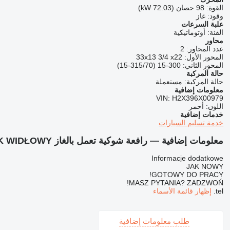
القوة:
98 حصان (72.03 kW)
وقود:
غاز
علبة السرعات
الفئة:
أوتوماتيكية
محاور
عدد المحاور:
2
المحور الأول:
33x13 3/4 x22
المحور الثاني:
300-15 (315/70-15)
حالة المركبة
حالة المركبة:
مستعملة
معلومات إضافية
VIN:
H2X396X00979
اللون:
أحمر
خدمات إضافية
خدمة تسليم السيارات
معلومات إضافية — رافعة شوكية تعمل بالغاز Linde H80T-03 WÓZEK WIDŁOWY
Informacje dodatkowe
JAK NOWY
GOTOWY DO PRACY!
MASZ PYTANIA? ZADZWOŃ!
tel.
إظهار قائمة الأسماء
طلب معلومات إضافية