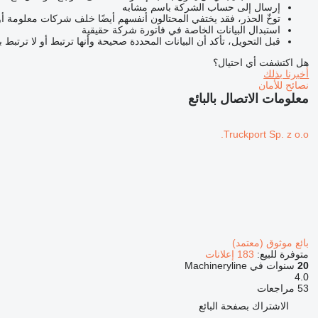
إرسال إلى حساب الشركة باسم مشابه
توخّ الحذر، فقد يختفي المحتالون أنفسهم أيضًا خلف شركات معلومة أ
استبدال البيانات الخاصة في فاتورة شركة حقيقية
قبل التحويل، تأكد أن البيانات المحددة صحيحة وأنها ترتبط أو لا ترتبط 
هل اكتشفت أي احتيال؟
أخبرنا بذلك
نصائح للأمان
معلومات الاتصال بالبائع
Truckport Sp. z o.o.
بائع موثوق (معتمد)
متوفرة للبيع:
183 إعلانات
20
سنوات في Machineryline
4.0
53 مراجعات
الاشتراك بصفحة البائع