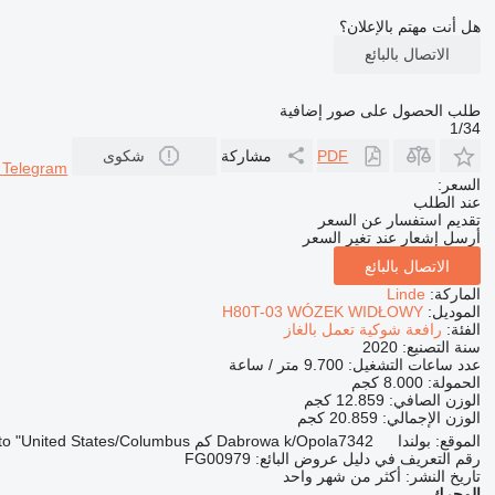
هل أنت مهتم بالإعلان؟
الاتصال بالبائع
طلب الحصول على صور إضافية
1/34
PDF
مشاركة
شكوى
r
Telegram
السعر:
عند الطلب
تقديم استفسار عن السعر
أرسل إشعار عند تغير السعر
الاتصال بالبائع
الماركة:
Linde
الموديل:
H80T-03 WÓZEK WIDŁOWY
الفئة:
رافعة شوكية تعمل بالغاز
سنة التصنيع:
2020
عدد ساعات التشغيل:
9.700 متر / ساعة
الحمولة:
8.000 كجم
الوزن الصافي:
12.859 كجم
الوزن الإجمالي:
20.859 كجم
الموقع:
بولندا
7342 كم to "United States/Columbus"
Dabrowa k/Opola
رقم التعريف في دليل عروض البائع:
FG00979
تاريخ النشر:
أكثر من شهر واحد
المحرك