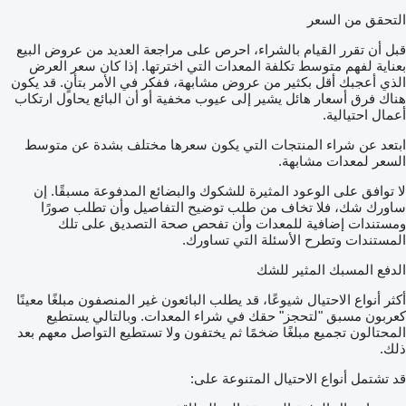
التحقق من السعر
قبل أن تقرر القيام بالشراء، احرص على مراجعة العديد من عروض البيع
بعناية لفهم متوسط تكلفة المعدات التي اخترتها. إذا كان سعر العرض
الذي أعجبك أقل بكثير من عروض مشابهة، ففكر في الأمر بتأنٍ. قد يكون
هناك فرق أسعار هائل يشير إلى عيوب مخفية أو أن البائع يحاول ارتكاب
أعمال احتيالية.
ابتعد عن شراء المنتجات التي يكون سعرها مختلف بشدة عن متوسط
السعر لمعدات مشابهة.
لا توافق على الوعود المثيرة للشكوك والبضائع المدفوعة مسبقًا. إن
ساورك شك، فلا تخاف من طلب توضيح التفاصيل وأن تطلب صورًا
ومستندات إضافية للمعدات وأن تفحص صحة التصديق على تلك
المستندات وتطرح الأسئلة التي تساورك.
الدفع المسبك المثير للشك
أكثر أنواع الاحتيال شيوعًا، قد يطلب البائعون غير المنصفون مبلغًا معينًا
كعربون مسبق "لتحجز" حقك في شراء المعدات. وبالتالي يستطيع
المحتالون تجميع مبلغًا ضخمًا ثم يختفون ولا تستطيع التواصل معهم بعد
ذلك.
قد تشتمل أنواع الاحتيال المتنوعة على: