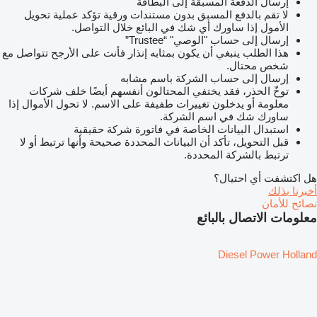
إرسال الدفعة المسبقة إلى البطاقة
لا تقم بالدفع المسبق بدون مستندات ورقية تؤكد عملية تحويل
الأمول إذا ساورك أي شك في البائع خلال التواصل.
إرسال إلى حساب "الوصي" “Trustee”
هذا الطلب ينبغي أن يكون بمثابه إنذار فأنت على الأرجح تتواصل مع
شخص محتال.
إرسال إلى حساب الشركة باسم مشابه
توخّ الحذر، فقد يختفي المحتالون أنفسهم أيضًا خلف شركات
معلومة أو يدخلون تغييرات طفيفة على الاسم. لا تحول الأموال إذا
ساورك شك في اسم الشركة.
استبدال البيانات الخاصة في فاتورة شركة حقيقية
قبل التحويل، تأكد أن البيانات المحددة صحيحة وأنها ترتبط أو لا
ترتبط بالشركة المحددة.
هل اكتشفت أي احتيال؟
أخبرنا بذلك
نصائح للأمان
معلومات الاتصال بالبائع
Diesel Power Holland