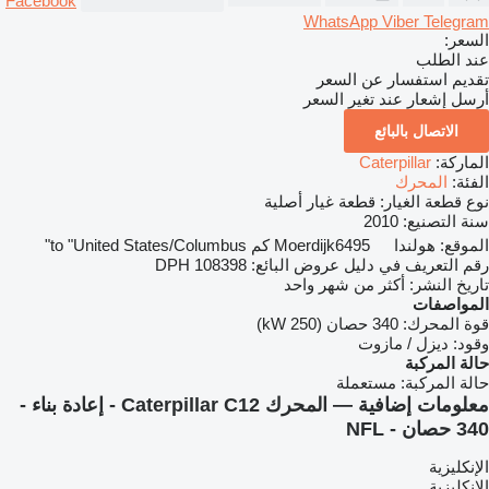
Facebook
WhatsApp
Viber
Telegram
السعر:
عند الطلب
تقديم استفسار عن السعر
أرسل إشعار عند تغير السعر
الاتصال بالبائع
الماركة:
Caterpillar
الفئة:
المحرك
نوع قطعة الغيار:
قطعة غيار أصلية
سنة التصنيع:
2010
الموقع:
هولندا
6495 كم to "United States/Columbus"
Moerdijk
رقم التعريف في دليل عروض البائع:
DPH 108398
تاريخ النشر:
أكثر من شهر واحد
المواصفات
قوة المحرك:
340 حصان (250 kW)
وقود:
ديزل / مازوت
حالة المركبة
حالة المركبة:
مستعملة
معلومات إضافية — المحرك Caterpillar C12 - إعادة بناء -
340 حصان - NFL
الإنكليزية
الإنكليزية