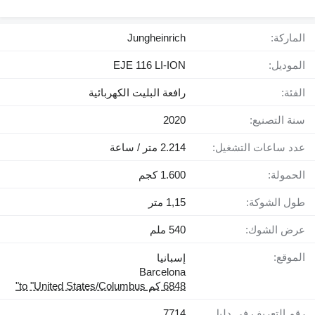
الماركة:
Jungheinrich
الموديل:
EJE 116 LI-ION
الفئة:
رافعة البليت الكهربائية
سنة التصنيع:
2020
عدد ساعات التشغيل:
2.214 متر / ساعة
الحمولة:
1.600 كجم
طول الشوكة:
1,15 متر
عرض الشوك:
540 ملم
الموقع:
إسبانيا
Barcelona
6848 كم to "United States/Columbus"
رقم التعريف في دليل
7714