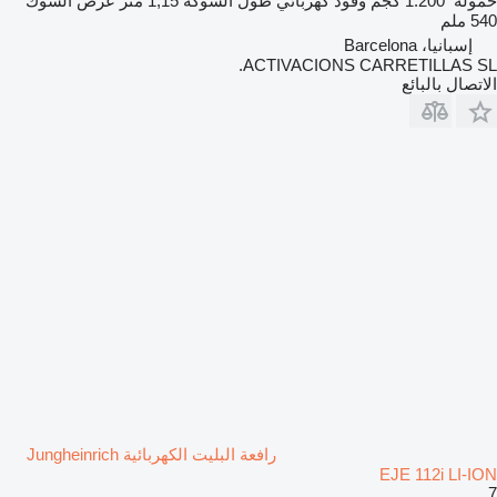
حمولة
1.200 كجم
وقود
كهربائي
طول الشوكة
1,15 متر
عرض الشوك
540 ملم
إسبانيا، Barcelona
ACTIVACIONS CARRETILLAS SL.
الاتصال بالبائع
رافعة البليت الكهربائية Jungheinrich
EJE 112i LI-ION
7