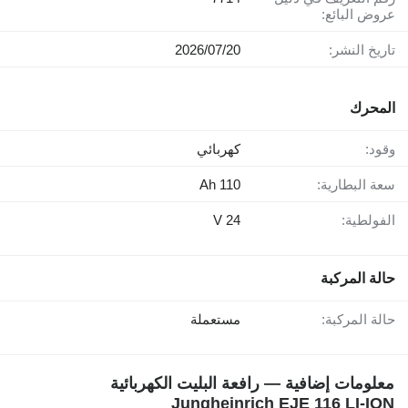
عروض البائع:
تاريخ النشر:
20‏/07‏/2026
المحرك
وقود:
كهربائي
سعة البطارية:
110 Ah
الفولطية:
24 V
حالة المركبة
حالة المركبة:
مستعملة
معلومات إضافية — رافعة البليت الكهربائية
Jungheinrich EJE 116 LI-ION