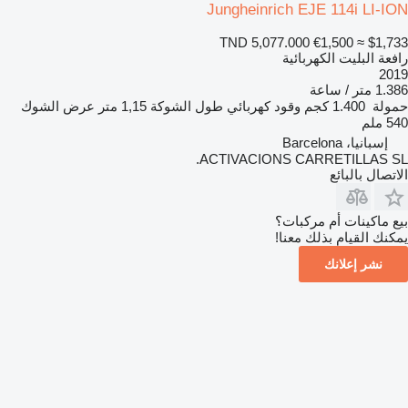
Jungheinrich EJE 114i LI-ION
TND 5,077.000
€1,500
≈ $1,733
رافعة البليت الكهربائية
2019
1.386 متر / ساعة
حمولة
1.400 كجم
وقود
كهربائي
طول الشوكة
1,15 متر
عرض الشوك
540 ملم
إسبانيا، Barcelona
ACTIVACIONS CARRETILLAS SL.
الاتصال بالبائع
بيع ماكينات أم مركبات؟
يمكنك القيام بذلك معنا!
نشر إعلانك