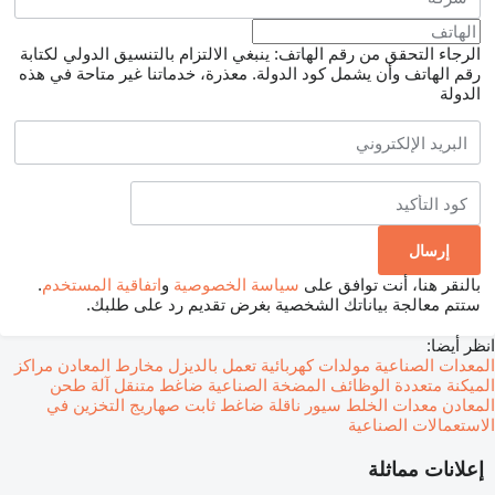
الرجاء التحقق من رقم الهاتف: ينبغي الالتزام بالتنسيق الدولي لكتابة
رقم الهاتف وأن يشمل كود الدولة.
معذرة، خدماتنا غير متاحة في هذه
الدولة
بالنقر هنا، أنت توافق على
سياسة الخصوصية
و
اتفاقية المستخدم
.
ستتم معالجة بياناتك الشخصية بغرض تقديم رد على طلبك.
انظر أيضا:
المعدات الصناعية
مولدات كهربائية تعمل بالديزل
مخارط المعادن
مراكز
الميكنة متعددة الوظائف
المضخة الصناعية
ضاغط متنقل
آلة طحن
المعادن
معدات الخلط
سيور ناقلة
ضاغط ثابت
صهاريج التخزين في
الاستعمالات الصناعية
إعلانات مماثلة