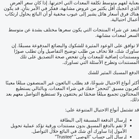
بعناية لفهم متوسط تكلفة المعدات التي اخترتها. إذا كان سعر العرض
الذي أعجبك أقل بكثير من عروض مشابهة، ففكر في الأمر بتأنٍ. قد يكون
هناك فرق أسعار هائل يشير إلى عيوب مخفية أو أن البائع يحاول ارتكاب
أعمال احتيالية.
ابتعد عن شراء المنتجات التي يكون سعرها مختلف بشدة عن متوسط
السعر لمعدات مشابهة.
لا توافق على الوعود المثيرة للشكوك والبضائع المدفوعة مسبقًا. إن
ساورك شك، فلا تخاف من طلب توضيح التفاصيل وأن تطلب صورًا
ومستندات إضافية للمعدات وأن تفحص صحة التصديق على تلك
المستندات وتطرح الأسئلة التي تساورك.
الدفع المسبك المثير للشك
أكثر أنواع الاحتيال شيوعًا، قد يطلب البائعون غير المنصفون مبلغًا معينًا
كعربون مسبق "لتحجز" حقك في شراء المعدات. وبالتالي يستطيع
المحتالون تجميع مبلغًا ضخمًا ثم يختفون ولا تستطيع التواصل معهم بعد
ذلك.
قد تشتمل أنواع الاحتيال المتنوعة على:
إرسال الدفعة المسبقة إلى البطاقة
لا تقم بالدفع المسبق بدون مستندات ورقية تؤكد عملية تحويل
الأمول إذا ساورك أي شك في البائع خلال التواصل.
إرسال إلى حساب "الوصي" “Trustee”