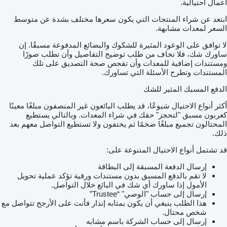
أعمال احتيالية.
ابتعد عن شراء المنتجات التي يكون سعرها مختلف بشدة عن متوسط
السعر لمعدات مشابهة.
لا توافق على الوعود المثيرة للشكوك والبضائع المدفوعة مسبقًا. إن
ساورك شك، فلا تخاف من طلب توضيح التفاصيل وأن تطلب صورًا
ومستندات إضافية للمعدات وأن تفحص صحة التصديق على تلك
المستندات وتطرح الأسئلة التي تساورك.
الدفع المسبك المثير للشك
أكثر أنواع الاحتيال شيوعًا، قد يطلب البائعون غير المنصفون مبلغًا معينًا
كعربون مسبق "لتحجز" حقك في شراء المعدات. وبالتالي يستطيع
المحتالون تجميع مبلغًا ضخمًا ثم يختفون ولا تستطيع التواصل معهم بعد
ذلك.
قد تشتمل أنواع الاحتيال المتنوعة على:
إرسال الدفعة المسبقة إلى البطاقة
لا تقم بالدفع المسبق بدون مستندات ورقية تؤكد عملية تحويل
الأمول إذا ساورك أي شك في البائع خلال التواصل.
إرسال إلى حساب "الوصي" “Trustee”
هذا الطلب ينبغي أن يكون بمثابه إنذار فأنت على الأرجح تتواصل مع
شخص محتال.
إرسال إلى حساب الشركة باسم مشابه