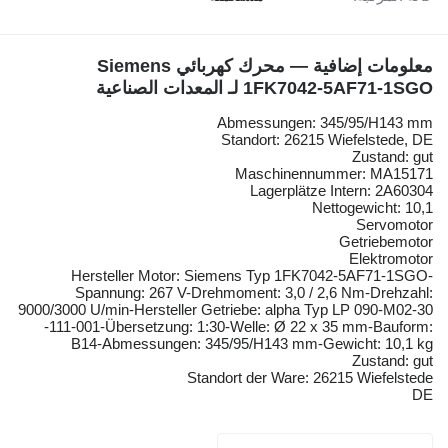
معلومات إضافية — محرك كهربائي Siemens
1FK7042-5AF71-1SGO لـ المعدات الصناعية
Abmessungen: 345/95/H143 mm
Standort: 26215 Wiefelstede, DE
Zustand: gut
Maschinennummer: MA15171
Lagerplätze Intern: 2A60304
Nettogewicht: 10,1
Servomotor
Getriebemotor
Elektromotor
Hersteller Motor: Siemens Typ 1FK7042-5AF71-1SGO-
Spannung: 267 V-Drehmoment: 3,0 / 2,6 Nm-Drehzahl:
9000/3000 U/min-Hersteller Getriebe: alpha Typ LP 090-M02-30
-111-001-Übersetzung: 1:30-Welle: Ø 22 x 35 mm-Bauform:
B14-Abmessungen: 345/95/H143 mm-Gewicht: 10,1 kg
Zustand: gut
Standort der Ware: 26215 Wiefelstede
DE