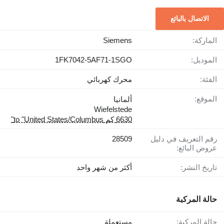
الاتصال بالبائع
الماركة:
Siemens
الموديل:
1FK7042-5AF71-1SGO
الفئة:
محرك كهربائي
الموقع:
ألمانيا
Wiefelstede
6630 كم to "United States/Columbus"
رقم التعريف في دليل
28509
عروض البائع:
تاريخ النشر:
أكثر من شهر واحد
حالة المركبة
حالة المركبة:
مستعملة