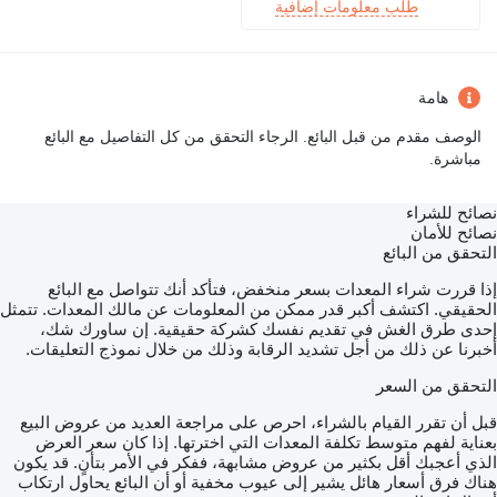
طلب معلومات إضافية
هامة
الوصف مقدم من قبل البائع. الرجاء التحقق من كل التفاصيل مع البائع
مباشرة.
نصائح للشراء
نصائح للأمان
التحقق من البائع
إذا قررت شراء المعدات بسعر منخفض، فتأكد أنك تتواصل مع البائع
الحقيقي. اكتشف أكبر قدر ممكن من المعلومات عن مالك المعدات. تتمثل
إحدى طرق الغش في تقديم نفسك كشركة حقيقية. إن ساورك شك،
أخبرنا عن ذلك من أجل تشديد الرقابة وذلك من خلال نموذج التعليقات.
التحقق من السعر
قبل أن تقرر القيام بالشراء، احرص على مراجعة العديد من عروض البيع
بعناية لفهم متوسط تكلفة المعدات التي اخترتها. إذا كان سعر العرض
الذي أعجبك أقل بكثير من عروض مشابهة، ففكر في الأمر بتأنٍ. قد يكون
هناك فرق أسعار هائل يشير إلى عيوب مخفية أو أن البائع يحاول ارتكاب