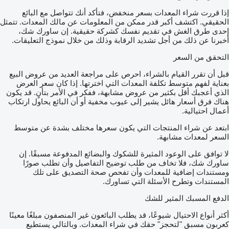
إذا قررت شراء المعدات بسعر منخفض، فتأكد أنك تتواصل مع البائع
الحقيقي. اكتشف أكبر قدر ممكن من المعلومات عن مالك المعدات. تتمثل
إحدى طرق الغش في تقديم نفسك كشركة حقيقية. إن ساورك شك،
أخبرنا عن ذلك من أجل تشديد الرقابة وذلك من خلال نموذج التعليقات.
التحقق من السعر
قبل أن تقرر القيام بالشراء، احرص على مراجعة العديد من عروض البيع
بعناية لفهم متوسط تكلفة المعدات التي اخترتها. إذا كان سعر العرض
الذي أعجبك أقل بكثير من عروض مشابهة، ففكر في الأمر بتأنٍ. قد يكون
هناك فرق أسعار هائل يشير إلى عيوب مخفية أو أن البائع يحاول ارتكاب
أعمال احتيالية.
ابتعد عن شراء المنتجات التي يكون سعرها مختلف بشدة عن متوسط
السعر لمعدات مشابهة.
لا توافق على الوعود المثيرة للشكوك والبضائع المدفوعة مسبقًا. إن
ساورك شك، فلا تخاف من طلب توضيح التفاصيل وأن تطلب صورًا
ومستندات إضافية للمعدات وأن تفحص صحة التصديق على تلك
المستندات وتطرح الأسئلة التي تساورك.
الدفع المسبك المثير للشك
أكثر أنواع الاحتيال شيوعًا، قد يطلب البائعون غير المنصفون مبلغًا معينًا
كعربون مسبق "لتحجز" حقك في شراء المعدات. وبالتالي يستطيع