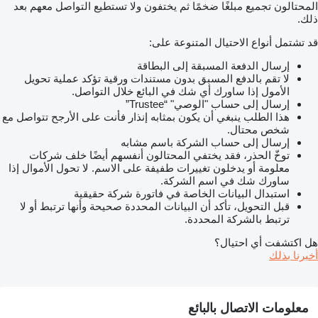
المحتالون تجميع مبلغًا ضخمًا ثم يختفون ولا تستطيع التواصل معهم بعد
ذلك.
قد تشتمل أنواع الاحتيال المتنوعة على:
إرسال الدفعة المسبقة إلى البطاقة
لا تقم بالدفع المسبق بدون مستندات ورقية تؤكد عملية تحويل
الأمول إذا ساورك أي شك في البائع خلال التواصل.
إرسال إلى حساب "الوصي" “Trustee”
هذا الطلب ينبغي أن يكون بمثابه إنذار فأنت على الأرجح تتواصل مع
شخص محتال.
إرسال إلى حساب الشركة باسم مشابه
توخّ الحذر، فقد يختفي المحتالون أنفسهم أيضًا خلف شركات
معلومة أو يدخلون تغييرات طفيفة على الاسم. لا تحول الأموال إذا
ساورك شك في اسم الشركة.
استبدال البيانات الخاصة في فاتورة شركة حقيقية
قبل التحويل، تأكد أن البيانات المحددة صحيحة وأنها ترتبط أو لا
ترتبط بالشركة المحددة.
هل اكتشفت أي احتيال؟
أخبرنا بذلك
معلومات الاتصال بالبائع