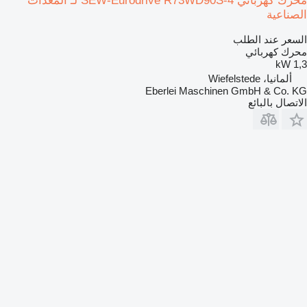
محرك كهربائي SEW-Eurodrive R73WD90S-4 لـ المعدات
الصناعية
السعر عند الطلب
محرك كهربائي
1,3 kW
ألمانيا، Wiefelstede
Eberlei Maschinen GmbH & Co. KG
الاتصال بالبائع