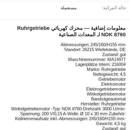
حالة المركبة:
مستعملة
معلومات إضافية — محرك كهربائي Ruhrgetriebe
NDK 8760 لـ المعدات الصناعية
Abmessungen: 245/160/H155 mm
Standort: 26215 Wiefelstede, DE
Zustand: gut
Maschinennummer: MA14977
Lagerplätze Intern: 216004
Marke: Ruhrgetriebe
Nettogewicht: 4,5
Getriebemotor
Elektromotor
Elektrogetriebemotor
Winkelgetriebemotor
Bandsägeautomat
Hersteller: Ruhrgetriebe
Winkelgetriebemotor -Typ: NDK 8760-Drehzahl: 3000 U/min-
Spannung: 200 V/0,15 A-Welle: Ø 10 x 30 mm-Zubehör:
Keilriemenaufsatz inkl.-Abmessungen: 245/160/H155 mm-
Gewicht: 4,5 kg
Zustand: gut