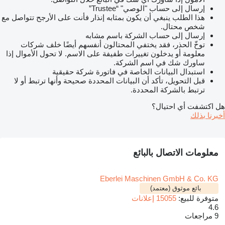
إرسال إلى حساب "الوصي" “Trustee”
هذا الطلب ينبغي أن يكون بمثابه إنذار فأنت على الأرجح تتواصل مع
شخص محتال.
إرسال إلى حساب الشركة باسم مشابه
توخّ الحذر، فقد يختفي المحتالون أنفسهم أيضًا خلف شركات
معلومة أو يدخلون تغييرات طفيفة على الاسم. لا تحول الأموال إذا
ساورك شك في اسم الشركة.
استبدال البيانات الخاصة في فاتورة شركة حقيقية
قبل التحويل، تأكد أن البيانات المحددة صحيحة وأنها ترتبط أو لا
ترتبط بالشركة المحددة.
هل اكتشفت أي احتيال؟
أخبرنا بذلك
معلومات الاتصال بالبائع
Eberlei Maschinen GmbH & Co. KG
بائع موثوق (معتمد)
متوفرة للبيع:
15055 إعلانات
4.6
9 مراجعات