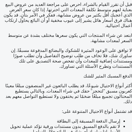
قبل أن تقرر القيام بالشراء، احرص على مراجعة العديد من عروض البيع
بعناية لفهم متوسط تكلفة المعدات التي اخترتها. إذا كان سعر العرض
الذي أعجبك أقل بكثير من عروض مشابهة، ففكر في الأمر بتأنٍ. قد يكون
هناك فرق أسعار هائل يشير إلى عيوب مخفية أو أن البائع يحاول ارتكاب
أعمال احتيالية.
ابتعد عن شراء المنتجات التي يكون سعرها مختلف بشدة عن متوسط
السعر لمعدات مشابهة.
لا توافق على الوعود المثيرة للشكوك والبضائع المدفوعة مسبقًا. إن
ساورك شك، فلا تخاف من طلب توضيح التفاصيل وأن تطلب صورًا
ومستندات إضافية للمعدات وأن تفحص صحة التصديق على تلك
المستندات وتطرح الأسئلة التي تساورك.
الدفع المسبك المثير للشك
أكثر أنواع الاحتيال شيوعًا، قد يطلب البائعون غير المنصفون مبلغًا معينًا
كعربون مسبق "لتحجز" حقك في شراء المعدات. وبالتالي يستطيع
المحتالون تجميع مبلغًا ضخمًا ثم يختفون ولا تستطيع التواصل معهم بعد
ذلك.
قد تشتمل أنواع الاحتيال المتنوعة على:
إرسال الدفعة المسبقة إلى البطاقة
لا تقم بالدفع المسبق بدون مستندات ورقية تؤكد عملية تحويل
الأمول إذا ساورك أي شك في البائع خلال التواصل.