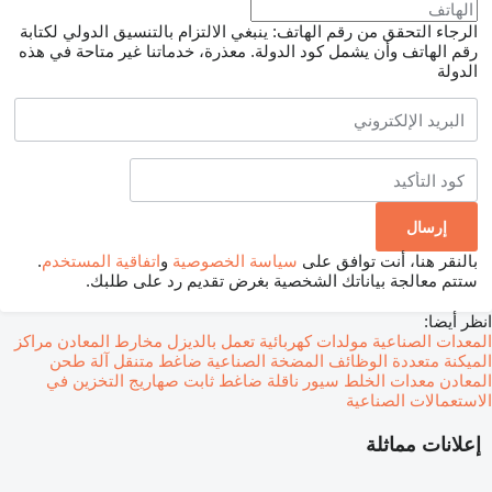
الرجاء التحقق من رقم الهاتف: ينبغي الالتزام بالتنسيق الدولي لكتابة
رقم الهاتف وأن يشمل كود الدولة.
معذرة، خدماتنا غير متاحة في هذه
الدولة
بالنقر هنا، أنت توافق على
سياسة الخصوصية
و
اتفاقية المستخدم
.
ستتم معالجة بياناتك الشخصية بغرض تقديم رد على طلبك.
انظر أيضا:
المعدات الصناعية
مولدات كهربائية تعمل بالديزل
مخارط المعادن
مراكز
الميكنة متعددة الوظائف
المضخة الصناعية
ضاغط متنقل
آلة طحن
المعادن
معدات الخلط
سيور ناقلة
ضاغط ثابت
صهاريج التخزين في
الاستعمالات الصناعية
إعلانات مماثلة