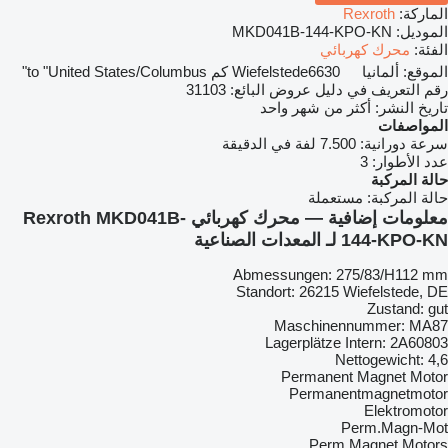
الماركة:
Rexroth
الموديل:
MKD041B-144-KPO-KN
الفئة:
محرك كهربائي
الموقع:
ألمانيا
6630 كم to "United States/Columbus"
Wiefelstede
رقم التعريف في دليل عروض البائع:
31103
تاريخ النشر:
أكثر من شهر واحد
المواصفات
سرعة دورانية:
7.500 لفة في الدقيقة
عدد الأطوار:
3
حالة المركبة
حالة المركبة:
مستعملة
معلومات إضافية — محرك كهربائي Rexroth MKD041B-
144-KPO-KN لـ المعدات الصناعية
Abmessungen: 275/83/H112 mm
Standort: 26215 Wiefelstede, DE
Zustand: gut
Maschinennummer: MA87
Lagerplätze Intern: 2A60803
Nettogewicht: 4,6
Permanent Magnet Motor
Permanentmagnetmotor
Elektromotor
Perm.Magn-Mot
Perm Magnet Motors