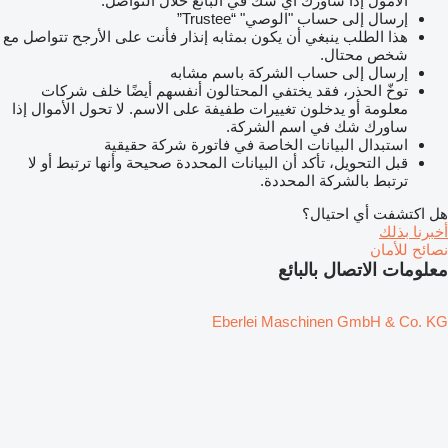
الأمول إذا ساورك أي شك في البائع خلال التواصل.
إرسال إلى حساب "الوصي" “Trustee”
هذا الطلب ينبغي أن يكون بمثابه إنذار فأنت على الأرجح تتواصل مع
شخص محتال.
إرسال إلى حساب الشركة باسم مشابه
توخّ الحذر، فقد يختفي المحتالون أنفسهم أيضًا خلف شركات
معلومة أو يدخلون تغييرات طفيفة على الاسم. لا تحول الأموال إذا
ساورك شك في اسم الشركة.
استبدال البيانات الخاصة في فاتورة شركة حقيقية
قبل التحويل، تأكد أن البيانات المحددة صحيحة وأنها ترتبط أو لا
ترتبط بالشركة المحددة.
هل اكتشفت أي احتيال؟
أخبرنا بذلك
نصائح للأمان
معلومات الاتصال بالبائع
Eberlei Maschinen GmbH & Co. KG