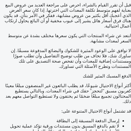
قبل أن تقرر القيام بالشراء، احرص على مراجعة العديد من عروض البيع
بعناية لفهم متوسط تكلفة المعدات التي اخترتها. إذا كان سعر العرض
الذي أعجبك أقل بكثير من عروض مشابهة، ففكر في الأمر بتأنٍ. قد يكون
هناك فرق أسعار هائل يشير إلى عيوب مخفية أو أن البائع يحاول ارتكاب
أعمال احتيالية.
ابتعد عن شراء المنتجات التي يكون سعرها مختلف بشدة عن متوسط
السعر لمعدات مشابهة.
لا توافق على الوعود المثيرة للشكوك والبضائع المدفوعة مسبقًا. إن
ساورك شك، فلا تخاف من طلب توضيح التفاصيل وأن تطلب صورًا
ومستندات إضافية للمعدات وأن تفحص صحة التصديق على تلك
المستندات وتطرح الأسئلة التي تساورك.
الدفع المسبك المثير للشك
أكثر أنواع الاحتيال شيوعًا، قد يطلب البائعون غير المنصفون مبلغًا معينًا
كعربون مسبق "لتحجز" حقك في شراء المعدات. وبالتالي يستطيع
المحتالون تجميع مبلغًا ضخمًا ثم يختفون ولا تستطيع التواصل معهم بعد
ذلك.
قد تشتمل أنواع الاحتيال المتنوعة على:
إرسال الدفعة المسبقة إلى البطاقة
لا تقم بالدفع المسبق بدون مستندات ورقية تؤكد عملية تحويل