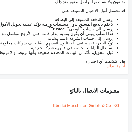
يختفون ولا تستطيع التواصل معهم بعد ذلك.
قد تشتمل أنواع الاحتيال المتنوعة على:
إرسال الدفعة المسبقة إلى البطاقة
لا تقم بالدفع المسبق بدون مستندات ورقية تؤكد عملية تحويل الأمول
إرسال إلى حساب "الوصي" “Trustee”
هذا الطلب ينبغي أن يكون بمثابه إنذار فأنت على الأرجح تتواصل م
إرسال إلى حساب الشركة باسم مشابه
توخّ الحذر، فقد يختفي المحتالون أنفسهم أيضًا خلف شركات معلومة
استبدال البيانات الخاصة في فاتورة شركة حقيقية
قبل التحويل، تأكد أن البيانات المحددة صحيحة وأنها ترتبط أو لا ترتب
هل اكتشفت أي احتيال؟
أخبرنا بذلك
معلومات الاتصال بالبائع
Eberlei Maschinen GmbH & Co. KG