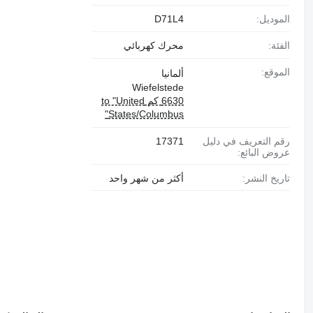
الموديل:
D71L4
الفئة:
محرك كهربائي
الموقع:
ألمانيا
Wiefelstede
6630 كم to "United
States/Columbus"
رقم التعريف في دليل
17371
عروض البائع:
تاريخ النشر:
أكثر من شهر واحد