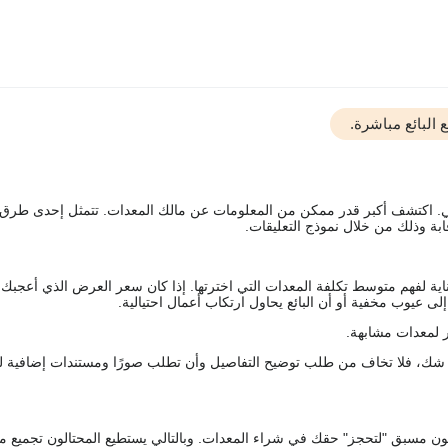
البائع مباشرة.
يقي. اكتشف أكبر قدر ممكن من المعلومات عن مالك المعدات. تتمثل إحدى طرق
ة وذلك من خلال نموذج التعليقات.
اية لفهم متوسط تكلفة المعدات التي اخترتها. إذا كان سعر العرض الذي أعجبك 
 عيوب مخفية أو أن البائع يحاول ارتكاب أعمال احتيالية.
 لمعدات مشابهة.
رك شك، فلا تخاف من طلب توضيح التفاصيل وأن تطلب صورًا ومستندات إضافية ل
كعربون مسبق "لتحجز" حقك في شراء المعدات. وبالتالي يستطيع المحتالون تجميع مبل