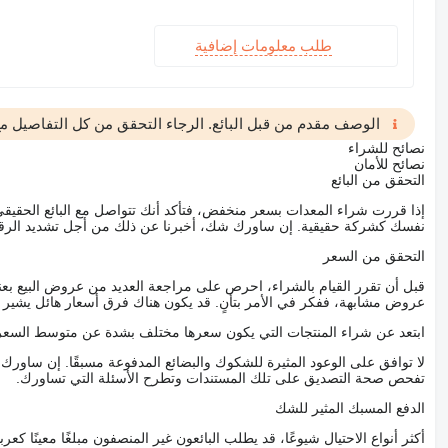
طلب معلومات إضافية
الوصف مقدم من قبل البائع. الرجاء التحقق من كل التفاصيل مع 
نصائح للشراء
نصائح للأمان
التحقق من البائع
إذا قررت شراء المعدات بسعر منخفض، فتأكد أنك تتواصل مع البائع الحق
نفسك كشركة حقيقية. إن ساورك شك، أخبرنا عن ذلك من أجل تشديد الرقاب
التحقق من السعر
قبل أن تقرر القيام بالشراء، احرص على مراجعة العديد من عروض البيع بعن
عروض مشابهة، ففكر في الأمر بتأنٍ. قد يكون هناك فرق أسعار هائل يشير إلى
ابتعد عن شراء المنتجات التي يكون سعرها مختلف بشدة عن متوسط السعر
لا توافق على الوعود المثيرة للشكوك والبضائع المدفوعة مسبقًا. إن ساو
تفحص صحة التصديق على تلك المستندات وتطرح الأسئلة التي تساورك.
الدفع المسبك المثير للشك
أكثر أنواع الاحتيال شيوعًا، قد يطلب البائعون غير المنصفون مبلغًا معينًا 