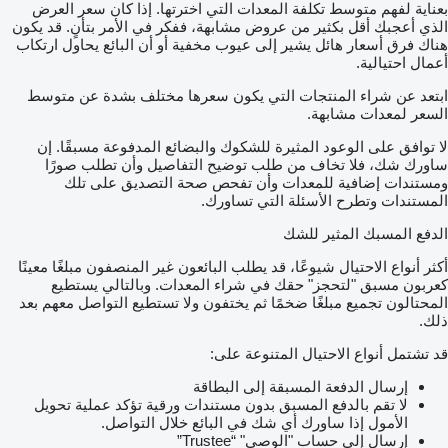
بعناية لفهم متوسط تكلفة المعدات التي اخترتها. إذا كان سعر العرض
الذي أعجبك أقل بكثير من عروض مشابهة، ففكر في الأمر بتأنٍ. قد يكون
هناك فرق أسعار هائل يشير إلى عيوب مخفية أو أن البائع يحاول ارتكاب
أعمال احتيالية.
ابتعد عن شراء المنتجات التي يكون سعرها مختلف بشدة عن متوسط
السعر لمعدات مشابهة.
لا توافق على الوعود المثيرة للشكوك والبضائع المدفوعة مسبقًا. إن
ساورك شك، فلا تخاف من طلب توضيح التفاصيل وأن تطلب صورًا
ومستندات إضافية للمعدات وأن تفحص صحة التصديق على تلك
المستندات وتطرح الأسئلة التي تساورك.
الدفع المسبك المثير للشك
أكثر أنواع الاحتيال شيوعًا، قد يطلب البائعون غير المنصفون مبلغًا معينًا
كعربون مسبق "لتحجز" حقك في شراء المعدات. وبالتالي يستطيع
المحتالون تجميع مبلغًا ضخمًا ثم يختفون ولا تستطيع التواصل معهم بعد
ذلك.
قد تشتمل أنواع الاحتيال المتنوعة على:
إرسال الدفعة المسبقة إلى البطاقة
لا تقم بالدفع المسبق بدون مستندات ورقية تؤكد عملية تحويل
الأمول إذا ساورك أي شك في البائع خلال التواصل.
إرسال إلى حساب "الوصي" “Trustee”