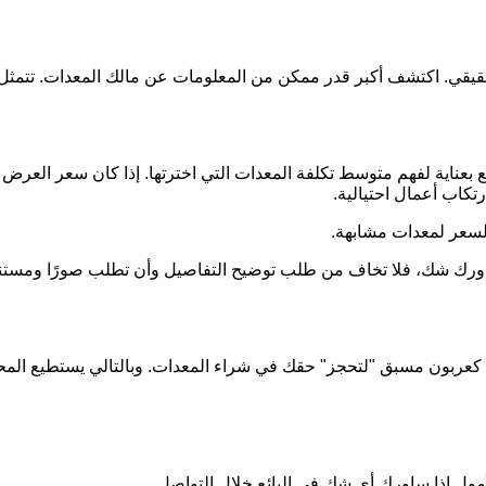
الحقيقي. اكتشف أكبر قدر ممكن من المعلومات عن مالك المعدات. ت
بعناية لفهم متوسط تكلفة المعدات التي اخترتها. إذا كان سعر العرض 
تكاب أعمال احتيالية.
لسعر لمعدات مشابهة.
ن ساورك شك، فلا تخاف من طلب توضيح التفاصيل وأن تطلب صورًا ومس
ينًا كعربون مسبق "لتحجز" حقك في شراء المعدات. وبالتالي يستطيع المح
أمول إذا ساورك أي شك في البائع خلال التواصل.