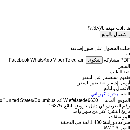
هل أنت مهتم بالإعلان؟
الاتصال بالبائع
طلب الحصول على صور إضافية
1/5
PDF
مشاركة
شكوى
Telegram
Viber
WhatsApp
Facebook
السعر:
عند الطلب
تقديم استفسار عن السعر
أرسل إشعار عند تغير السعر
الاتصال بالبائع
الفئة:
محرك كهربائي
الموقع:
ألمانيا
6630 كم to "United States/Columbus"
Wiefelstede
رقم التعريف في دليل عروض البائع:
16375
تاريخ النشر:
أكثر من شهر واحد
المواصفات
سرعة دورانية:
1.430 لفة في الدقيقة
القوة:
7,5 kW