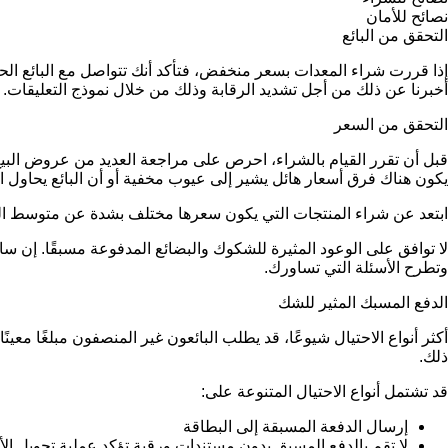
نصائح للأمان
التحقق من البائع
إذا قررت شراء المعدات بسعر منخفض، فتأكد أنك تتواصل مع البائع 
أخبرنا عن ذلك من أجل تشديد الرقابة وذلك من خلال نموذج التعليقات.
التحقق من السعر
قبل أن تقرر القيام بالشراء، احرص على مراجعة العديد من عروض البيع 
يكون هناك فرق أسعار هائل يشير إلى عيوب مخفية أو أن البائع يحاول ار
ابتعد عن شراء المنتجات التي يكون سعرها مختلف بشدة عن متوسط ا
لا توافق على الوعود المثيرة للشكوك والبضائع المدفوعة مسبقًا. إ
وتطرح الأسئلة التي تساورك.
الدفع المسبك المثير للشك
أكثر أنواع الاحتيال شيوعًا، قد يطلب البائعون غير المنصفون مبلغًا مع
ذلك.
قد تشتمل أنواع الاحتيال المتنوعة على:
إرسال الدفعة المسبقة إلى البطاقة
لا تقم بالدفع المسبق بدون مستندات ورقية تؤكد عملية تحويل ال