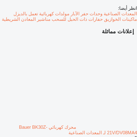
انظر أيضا:
المعدات الصناعية
وحدات حفر الآبار
مولدات كهربائية تعمل بالديزل
ماكينات الخوازيق
حفارات ذات الحبل للسحب
مناشير المعادن الشريطية
إعلانات مماثلة
محرك كهربائي Bauer BK30Z-
21V/DV08MA4 لـ المعدات الصناعية