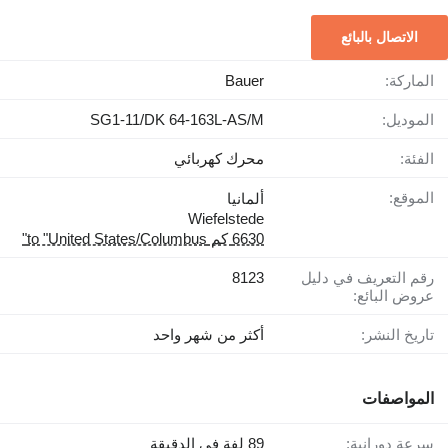
الاتصال بالبائع
الماركة:
Bauer
الموديل:
SG1-11/DK 64-163L-AS/M
الفئة:
محرك كهربائي
الموقع:
ألمانيا
Wiefelstede
6630 كم to "United States/Columbus"
رقم التعريف في دليل
8123
عروض البائع:
تاريخ النشر:
أكثر من شهر واحد
المواصفات
سرعة دورانية:
89 لفة في الدقيقة