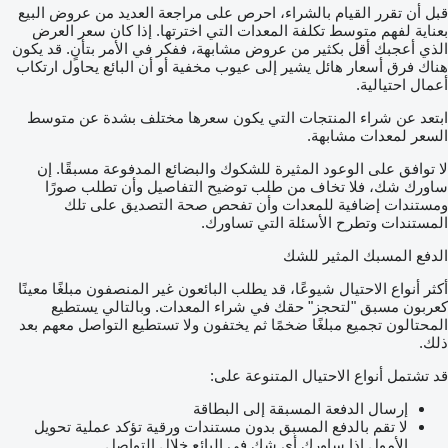
قبل أن تقرر القيام بالشراء، احرص على مراجعة العديد من عروض البيع
بعناية لفهم متوسط تكلفة المعدات التي اخترتها. إذا كان سعر العرض
الذي أعجبك أقل بكثير من عروض مشابهة، ففكر في الأمر بتأنٍ. قد يكون
هناك فرق أسعار هائل يشير إلى عيوب مخفية أو أن البائع يحاول ارتكاب
أعمال احتيالية.
ابتعد عن شراء المنتجات التي يكون سعرها مختلف بشدة عن متوسط
السعر لمعدات مشابهة.
لا توافق على الوعود المثيرة للشكوك والبضائع المدفوعة مسبقًا. إن
ساورك شك، فلا تخاف من طلب توضيح التفاصيل وأن تطلب صورًا
ومستندات إضافية للمعدات وأن تفحص صحة التصديق على تلك
المستندات وتطرح الأسئلة التي تساورك.
الدفع المسبك المثير للشك
أكثر أنواع الاحتيال شيوعًا، قد يطلب البائعون غير المنصفون مبلغًا معينًا
كعربون مسبق "لتحجز" حقك في شراء المعدات. وبالتالي يستطيع
المحتالون تجميع مبلغًا ضخمًا ثم يختفون ولا تستطيع التواصل معهم بعد
ذلك.
قد تشتمل أنواع الاحتيال المتنوعة على:
إرسال الدفعة المسبقة إلى البطاقة
لا تقم بالدفع المسبق بدون مستندات ورقية تؤكد عملية تحويل
الأمول إذا ساورك أي شك في البائع خلال التواصل.