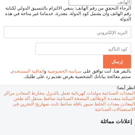
الرجاء التحقق من رقم الهاتف: ينبغي الالتزام بالتنسيق الدولي لكتابة
رقم الهاتف وأن يشمل كود الدولة.
معذرة، خدماتنا غير متاحة في هذه
الدولة
بالنقر هنا، أنت توافق على
سياسة الخصوصية
و
اتفاقية المستخدم
.
ستتم معالجة بياناتك الشخصية بغرض تقديم رد على طلبك.
انظر أيضا:
المعدات الصناعية
مولدات كهربائية تعمل بالديزل
مخارط المعادن
مراكز
الميكنة متعددة الوظائف
المضخة الصناعية
ضاغط متنقل
آلة طحن
المعادن
معدات الخلط
سيور ناقلة
ضاغط ثابت
صهاريج التخزين في
الاستعمالات الصناعية
إعلانات مماثلة