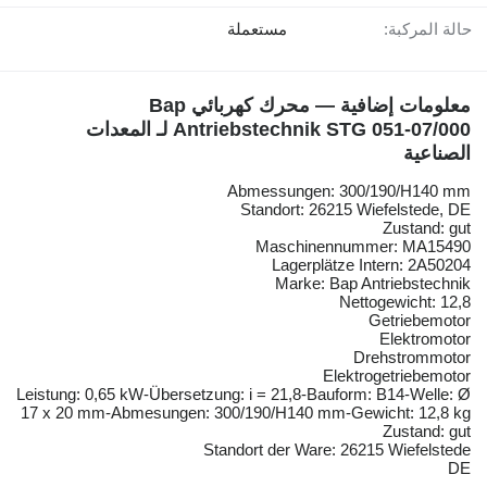
حالة المركبة:
مستعملة
معلومات إضافية — محرك كهربائي Bap
Antriebstechnik STG 051-07/000 لـ المعدات
الصناعية
Abmessungen: 300/190/H140 mm
Standort: 26215 Wiefelstede, DE
Zustand: gut
Maschinennummer: MA15490
Lagerplätze Intern: 2A50204
Marke: Bap Antriebstechnik
Nettogewicht: 12,8
Getriebemotor
Elektromotor
Drehstrommotor
Elektrogetriebemotor
Leistung: 0,65 kW-Übersetzung: i = 21,8-Bauform: B14-Welle: Ø
17 x 20 mm-Abmesungen: 300/190/H140 mm-Gewicht: 12,8 kg
Zustand: gut
Standort der Ware: 26215 Wiefelstede
DE