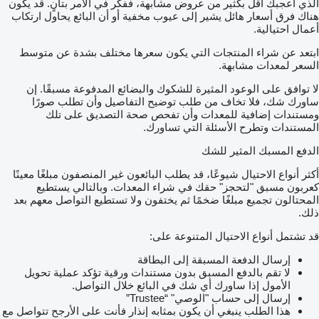
الذي أعجبك أقل بكثير من عروض مشابهة، ففكر في الأمر بتأنٍ. قد يكون
هناك فرق أسعار هائل يشير إلى عيوب مخفية أو أن البائع يحاول ارتكاب
أعمال احتيالية.
ابتعد عن شراء المنتجات التي يكون سعرها مختلف بشدة عن متوسط
السعر لمعدات مشابهة.
لا توافق على الوعود المثيرة للشكوك والبضائع المدفوعة مسبقًا. إن
ساورك شك، فلا تخاف من طلب توضيح التفاصيل وأن تطلب صورًا
ومستندات إضافية للمعدات وأن تفحص صحة التصديق على تلك
المستندات وتطرح الأسئلة التي تساورك.
الدفع المسبك المثير للشك
أكثر أنواع الاحتيال شيوعًا، قد يطلب البائعون غير المنصفون مبلغًا معينًا
كعربون مسبق "لتحجز" حقك في شراء المعدات. وبالتالي يستطيع
المحتالون تجميع مبلغًا ضخمًا ثم يختفون ولا تستطيع التواصل معهم بعد
ذلك.
قد تشتمل أنواع الاحتيال المتنوعة على:
إرسال الدفعة المسبقة إلى البطاقة
لا تقم بالدفع المسبق بدون مستندات ورقية تؤكد عملية تحويل
الأمول إذا ساورك أي شك في البائع خلال التواصل.
إرسال إلى حساب "الوصي" “Trustee”
هذا الطلب ينبغي أن يكون بمثابه إنذار فأنت على الأرجح تتواصل مع