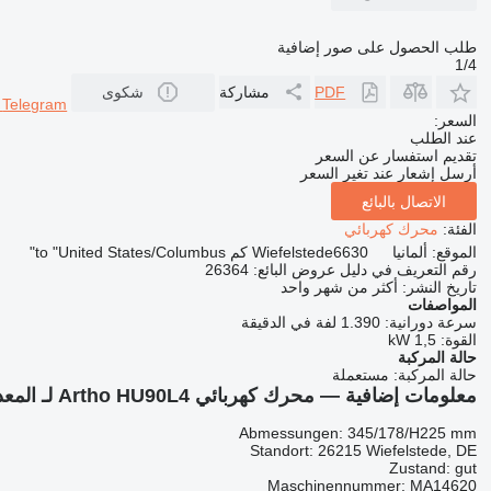
طلب الحصول على صور إضافية
1/4
PDF
مشاركة
شكوى
r
Telegram
السعر:
عند الطلب
تقديم استفسار عن السعر
أرسل إشعار عند تغير السعر
الاتصال بالبائع
الفئة:
محرك كهربائي
الموقع:
ألمانيا
6630 كم to "United States/Columbus"
Wiefelstede
رقم التعريف في دليل عروض البائع:
26364
تاريخ النشر:
أكثر من شهر واحد
المواصفات
سرعة دورانية:
1.390 لفة في الدقيقة
القوة:
1,5 kW
حالة المركبة
حالة المركبة:
مستعملة
معلومات إضافية — محرك كهربائي Artho HU90L4 لـ المعدات الصناعية
Abmessungen: 345/178/H225 mm
Standort: 26215 Wiefelstede, DE
Zustand: gut
Maschinennummer: MA14620