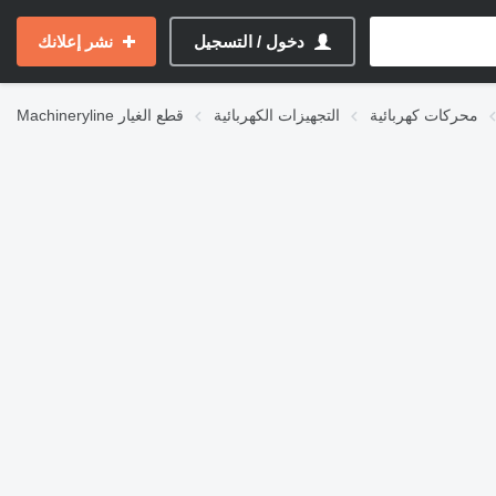
دخول / التسجيل
نشر إعلانك
محركات كهربائية
التجهيزات الكهربائية
قطع الغيار
Machineryline