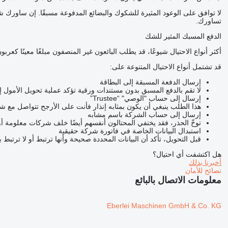
لا توافق على الوعود المثيرة للشكوك والبضائع المدفوعة مسبقًا. إن ساور
تساورك.
الدفع المسبك المثير للشك
أكثر أنواع الاحتيال شيوعًا، قد يطلب البائعون غير المنصفون مبلغًا معينًا ك
قد تشتمل أنواع الاحتيال المتنوعة على:
إرسال الدفعة المسبقة إلى البطاقة
لا تقم بالدفع المسبق بدون مستندات ورقية تؤكد عملية تحويل الأمول 
إرسال إلى حساب "الوصي" “Trustee”
هذا الطلب ينبغي أن يكون بمثابه إنذار فأنت على الأرجح تتواصل مع 
إرسال إلى حساب الشركة باسم مشابه
توخّ الحذر، فقد يختفي المحتالون أنفسهم أيضًا خلف شركات معلومة أ
استبدال البيانات الخاصة في فاتورة شركة حقيقية
قبل التحويل، تأكد أن البيانات المحددة صحيحة وأنها ترتبط أو لا ترتبط 
هل اكتشفت أي احتيال؟
أخبرنا بذلك
نصائح للأمان
معلومات الاتصال بالبائع
Eberlei Maschinen GmbH & Co. KG