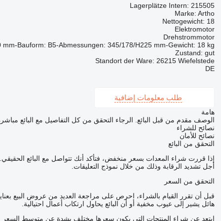
Lagerplätze Intern: 215505
Marke: Artho
Nettogewicht: 18
Elektromotor
Drehstrommotor
 x 50 mm-Bauform: B5-Abmessungen: 345/178/H225 mm-Gewicht: 18 kg
Zustand: gut
Standort der Ware: 26215 Wiefelstede
DE
طلب معلومات إضافية
هامة
الوصف مقدم من قبل البائع. الرجاء التحقق من كل التفاصيل مع البائع مباشرة
نصائح للشراء
نصائح للأمان
التحقق من البائع
إذا قررت شراء المعدات بسعر منخفض، فتأكد أنك تتواصل مع البائع الحقي
أجل تشديد الرقابة وذلك من خلال نموذج التعليقات.
التحقق من السعر
قبل أن تقرر القيام بالشراء، احرص على مراجعة العديد من عروض البيع بعناي
هائل يشير إلى عيوب مخفية أو أن البائع يحاول ارتكاب أعمال احتيالية.
ابتعد عن شراء المنتجات التي يكون سعرها مختلف بشدة عن متوسط السعر ل