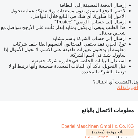
إرسال الدفعة المسبقة إلى البطاقة
لا تقم بالدفع المسبق بدون مستندات ورقية تؤكد عملية تحويل
الأمول إذا ساورك أي شك في البائع خلال التواصل.
إرسال إلى حساب "الوصي" “Trustee”
هذا الطلب ينبغي أن يكون بمثابه إنذار فأنت على الأرجح تتواصل مع
شخص محتال.
إرسال إلى حساب الشركة باسم مشابه
توخّ الحذر، فقد يختفي المحتالون أنفسهم أيضًا خلف شركات
معلومة أو يدخلون تغييرات طفيفة على الاسم. لا تحول الأموال إذا
ساورك شك في اسم الشركة.
استبدال البيانات الخاصة في فاتورة شركة حقيقية
قبل التحويل، تأكد أن البيانات المحددة صحيحة وأنها ترتبط أو لا
ترتبط بالشركة المحددة.
هل اكتشفت أي احتيال؟
أخبرنا بذلك
معلومات الاتصال بالبائع
Eberlei Maschinen GmbH & Co. KG
بائع موثوق (معتمد)