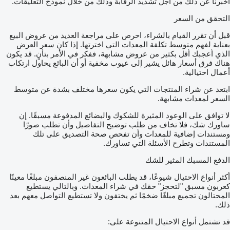
أخبرنا عن ذلك من أجل تشديد الرقابة وذلك من خلال نموذج التعليقات.
التحقق من السعر
قبل أن تقرر القيام بالشراء، احرص على مراجعة العديد من عروض البيع
بعناية لفهم متوسط تكلفة المعدات التي اخترتها. إذا كان سعر العرض
الذي أعجبك أقل بكثير من عروض مشابهة، ففكر في الأمر بتأنٍ. قد يكون
هناك فرق أسعار هائل يشير إلى عيوب مخفية أو أن البائع يحاول ارتكاب
أعمال احتيالية.
ابتعد عن شراء المنتجات التي يكون سعرها مختلف بشدة عن متوسط
السعر لمعدات مشابهة.
لا توافق على الوعود المثيرة للشكوك والبضائع المدفوعة مسبقًا. إن
ساورك شك، فلا تخاف من طلب توضيح التفاصيل وأن تطلب صورًا
ومستندات إضافية للمعدات وأن تفحص صحة التصديق على تلك
المستندات وتطرح الأسئلة التي تساورك.
الدفع المسبك المثير للشك
أكثر أنواع الاحتيال شيوعًا، قد يطلب البائعون غير المنصفون مبلغًا معينًا
كعربون مسبق "لتحجز" حقك في شراء المعدات. وبالتالي يستطيع
المحتالون تجميع مبلغًا ضخمًا ثم يختفون ولا تستطيع التواصل معهم بعد
ذلك.
قد تشتمل أنواع الاحتيال المتنوعة على: