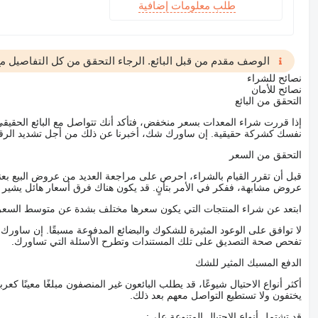
طلب معلومات إضافية
الوصف مقدم من قبل البائع. الرجاء التحقق من كل التفاصيل مع 
نصائح للشراء
نصائح للأمان
التحقق من البائع
إذا قررت شراء المعدات بسعر منخفض، فتأكد أنك تتواصل مع البائع الحق
نفسك كشركة حقيقية. إن ساورك شك، أخبرنا عن ذلك من أجل تشديد الرقاب
التحقق من السعر
قبل أن تقرر القيام بالشراء، احرص على مراجعة العديد من عروض البيع بعن
عروض مشابهة، ففكر في الأمر بتأنٍ. قد يكون هناك فرق أسعار هائل يشير إلى
ابتعد عن شراء المنتجات التي يكون سعرها مختلف بشدة عن متوسط السعر
لا توافق على الوعود المثيرة للشكوك والبضائع المدفوعة مسبقًا. إن ساو
تفحص صحة التصديق على تلك المستندات وتطرح الأسئلة التي تساورك.
الدفع المسبك المثير للشك
أكثر أنواع الاحتيال شيوعًا، قد يطلب البائعون غير المنصفون مبلغًا معينًا 
يختفون ولا تستطيع التواصل معهم بعد ذلك.
قد تشتمل أنواع الاحتيال المتنوعة على: