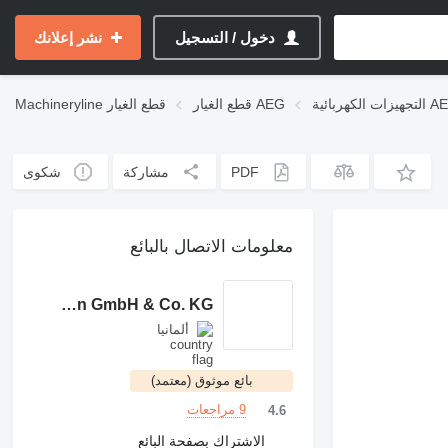
دخول / التسجيل
نشر إعلانك
ت الكهربائية AEG
قطع الغيار AEG
قطع الغيار
Machineryline
PDF
مشاركة
شكوى
معلومات الاتصال بالبائع
Eberlei Maschinen GmbH & Co. KG
ألمانيا
بائع موثوق (معتمد)
9 مراجعات
4.6
الاشتراك بصفحة البائع