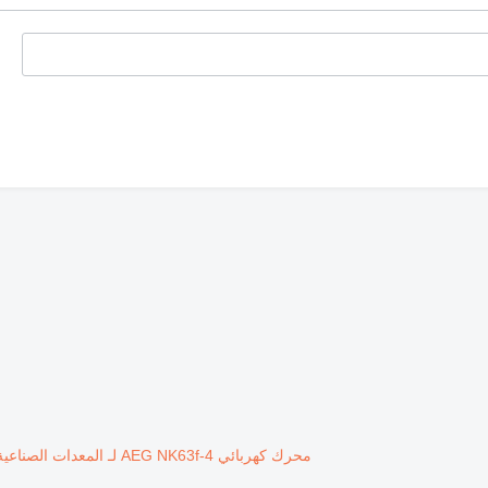
محرك كهربائي AEG NK63f-4 لـ المعدات الصناعية