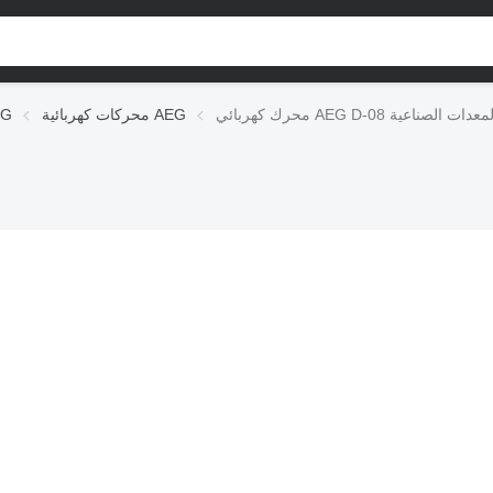
ربائي AEG D-08 لـ المعدات الصناعية
محركات كهربائية AEG
التجهيزا