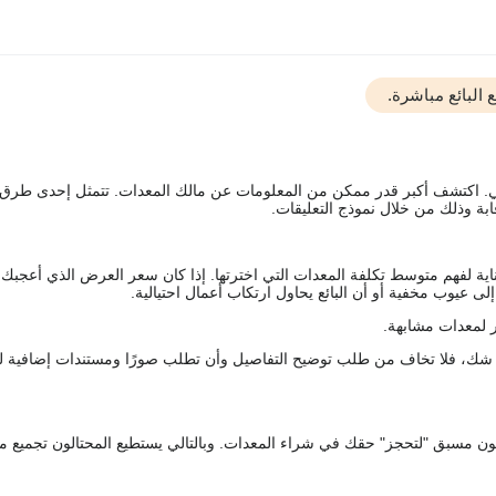
البائع مباشرة.
يقي. اكتشف أكبر قدر ممكن من المعلومات عن مالك المعدات. تتمثل إحدى طرق
ة وذلك من خلال نموذج التعليقات.
اية لفهم متوسط تكلفة المعدات التي اخترتها. إذا كان سعر العرض الذي أعجبك 
 عيوب مخفية أو أن البائع يحاول ارتكاب أعمال احتيالية.
 لمعدات مشابهة.
رك شك، فلا تخاف من طلب توضيح التفاصيل وأن تطلب صورًا ومستندات إضافية ل
كعربون مسبق "لتحجز" حقك في شراء المعدات. وبالتالي يستطيع المحتالون تجميع مبل