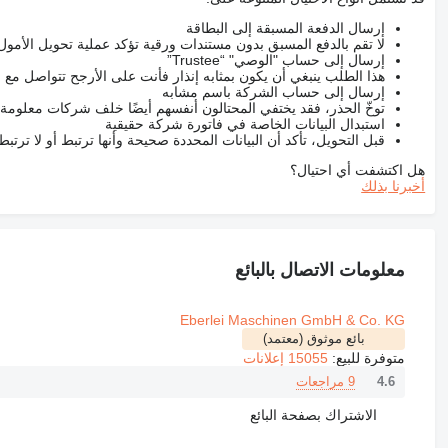
إرسال الدفعة المسبقة إلى البطاقة
لا تقم بالدفع المسبق بدون مستندات ورقية تؤكد عملية تحويل الأمول
إرسال إلى حساب "الوصي" “Trustee”
هذا الطلب ينبغي أن يكون بمثابه إنذار فأنت على الأرجح تتواصل م
إرسال إلى حساب الشركة باسم مشابه
توخّ الحذر، فقد يختفي المحتالون أنفسهم أيضًا خلف شركات معلومة
استبدال البيانات الخاصة في فاتورة شركة حقيقية
قبل التحويل، تأكد أن البيانات المحددة صحيحة وأنها ترتبط أو لا ترتب
هل اكتشفت أي احتيال؟
أخبرنا بذلك
معلومات الاتصال بالبائع
Eberlei Maschinen GmbH & Co. KG
بائع موثوق (معتمد)
متوفرة للبيع:
15055 إعلانات
9 مراجعات
4.6
الاشتراك بصفحة البائع