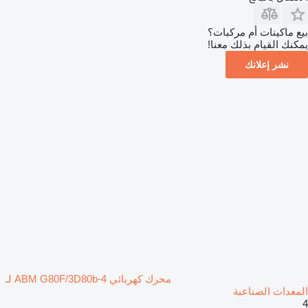
بيع ماكينات أم مركبات؟
يمكنك القيام بذلك معنا!
نشر إعلانك
محرك كهربائي ABM G80F/3D80b-4 لـ
المعدات الصناعية
4