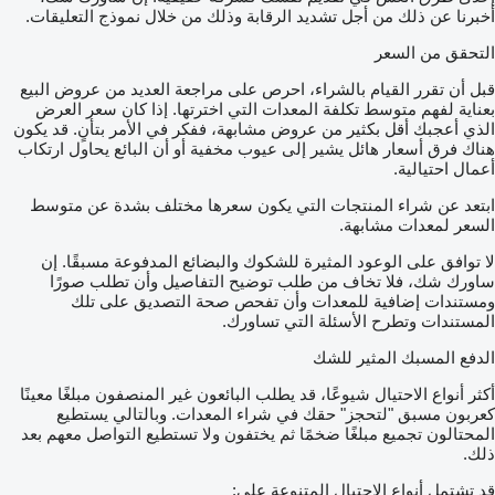
أخبرنا عن ذلك من أجل تشديد الرقابة وذلك من خلال نموذج التعليقات.
التحقق من السعر
قبل أن تقرر القيام بالشراء، احرص على مراجعة العديد من عروض البيع
بعناية لفهم متوسط تكلفة المعدات التي اخترتها. إذا كان سعر العرض
الذي أعجبك أقل بكثير من عروض مشابهة، ففكر في الأمر بتأنٍ. قد يكون
هناك فرق أسعار هائل يشير إلى عيوب مخفية أو أن البائع يحاول ارتكاب
أعمال احتيالية.
ابتعد عن شراء المنتجات التي يكون سعرها مختلف بشدة عن متوسط
السعر لمعدات مشابهة.
لا توافق على الوعود المثيرة للشكوك والبضائع المدفوعة مسبقًا. إن
ساورك شك، فلا تخاف من طلب توضيح التفاصيل وأن تطلب صورًا
ومستندات إضافية للمعدات وأن تفحص صحة التصديق على تلك
المستندات وتطرح الأسئلة التي تساورك.
الدفع المسبك المثير للشك
أكثر أنواع الاحتيال شيوعًا، قد يطلب البائعون غير المنصفون مبلغًا معينًا
كعربون مسبق "لتحجز" حقك في شراء المعدات. وبالتالي يستطيع
المحتالون تجميع مبلغًا ضخمًا ثم يختفون ولا تستطيع التواصل معهم بعد
ذلك.
قد تشتمل أنواع الاحتيال المتنوعة على: