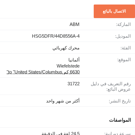
الاتصال بالبائع
الماركة:
ABM
الموديل:
HSG5DFR/44D8556A-4
الفئة:
محرك كهربائي
الموقع:
ألمانيا
Wiefelstede
6630 كم to "United States/Columbus"
رقم التعريف في دليل
31722
عروض البائع:
تاريخ النشر:
أكثر من شهر واحد
المواصفات
سرعة دورانية:
24,5 لفة في الدقيقة