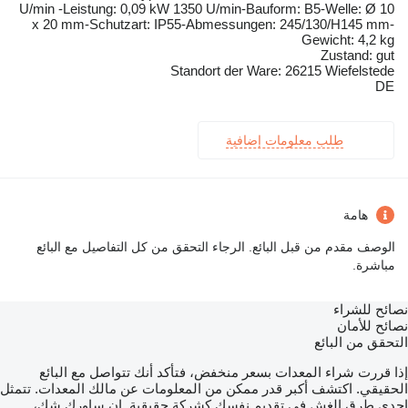
U/min -Leistung: 0,09 kW 1350 U/min-Bauform: B5-Welle: Ø 10
x 20 mm-Schutzart: IP55-Abmessungen: 245/130/H145 mm-
Gewicht: 4,2 kg
Zustand: gut
Standort der Ware: 26215 Wiefelstede
DE
طلب معلومات إضافية
هامة
الوصف مقدم من قبل البائع. الرجاء التحقق من كل التفاصيل مع البائع
مباشرة.
نصائح للشراء
نصائح للأمان
التحقق من البائع
إذا قررت شراء المعدات بسعر منخفض، فتأكد أنك تتواصل مع البائع
الحقيقي. اكتشف أكبر قدر ممكن من المعلومات عن مالك المعدات. تتمثل
إحدى طرق الغش في تقديم نفسك كشركة حقيقية. إن ساورك شك،