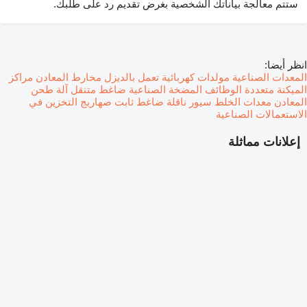
ستتم معالجة بياناتك الشخصية بغرض تقديم رد على طلبك.
انظر أيضا:
المعدات الصناعية
مولدات كهربائية تعمل بالديزل
مخارط المعادن
مراكز
الميكنة متعددة الوظائف
المضخة الصناعية
ضاغط متنقل
آلة طحن
المعادن
معدات الخلط
سيور ناقلة
ضاغط ثابت
صهاريج التخزين في
الاستعمالات الصناعية
إعلانات مماثلة