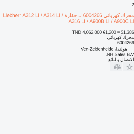
2
محرك كهربائي 6004266 لـ حفارة Liebherr A312 Li / A314 Li /
A316 Li / A900B Li / A900C Li
TND 4,062.000
€1,200
≈ $1,386
محرك كهربائي
6004266
هولندا، Ven-Zeldenheide
NH Sales B.V.
الاتصال بالبائع