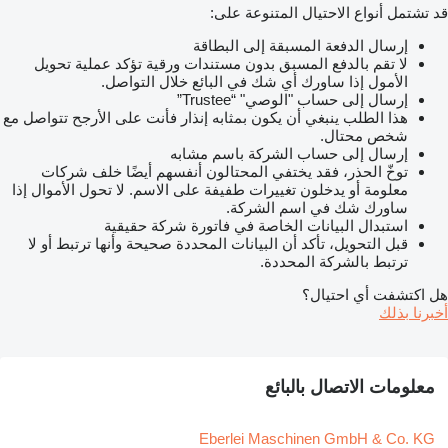
قد تشتمل أنواع الاحتيال المتنوعة على:
إرسال الدفعة المسبقة إلى البطاقة
لا تقم بالدفع المسبق بدون مستندات ورقية تؤكد عملية تحويل
الأمول إذا ساورك أي شك في البائع خلال التواصل.
إرسال إلى حساب "الوصي" “Trustee”
هذا الطلب ينبغي أن يكون بمثابه إنذار فأنت على الأرجح تتواصل مع
شخص محتال.
إرسال إلى حساب الشركة باسم مشابه
توخّ الحذر، فقد يختفي المحتالون أنفسهم أيضًا خلف شركات
معلومة أو يدخلون تغييرات طفيفة على الاسم. لا تحول الأموال إذا
ساورك شك في اسم الشركة.
استبدال البيانات الخاصة في فاتورة شركة حقيقية
قبل التحويل، تأكد أن البيانات المحددة صحيحة وأنها ترتبط أو لا
ترتبط بالشركة المحددة.
هل اكتشفت أي احتيال؟
أخبرنا بذلك
معلومات الاتصال بالبائع
Eberlei Maschinen GmbH & Co. KG