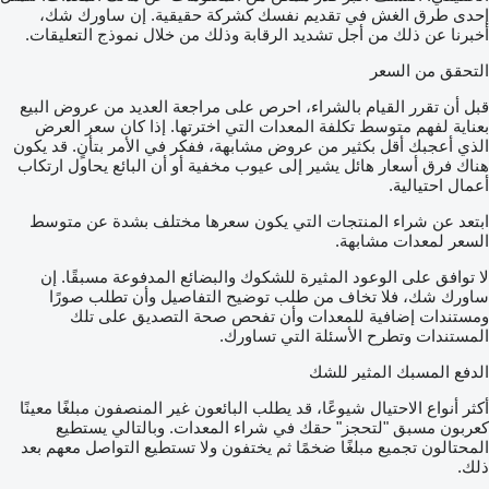
إحدى طرق الغش في تقديم نفسك كشركة حقيقية. إن ساورك شك،
أخبرنا عن ذلك من أجل تشديد الرقابة وذلك من خلال نموذج التعليقات.
التحقق من السعر
قبل أن تقرر القيام بالشراء، احرص على مراجعة العديد من عروض البيع
بعناية لفهم متوسط تكلفة المعدات التي اخترتها. إذا كان سعر العرض
الذي أعجبك أقل بكثير من عروض مشابهة، ففكر في الأمر بتأنٍ. قد يكون
هناك فرق أسعار هائل يشير إلى عيوب مخفية أو أن البائع يحاول ارتكاب
أعمال احتيالية.
ابتعد عن شراء المنتجات التي يكون سعرها مختلف بشدة عن متوسط
السعر لمعدات مشابهة.
لا توافق على الوعود المثيرة للشكوك والبضائع المدفوعة مسبقًا. إن
ساورك شك، فلا تخاف من طلب توضيح التفاصيل وأن تطلب صورًا
ومستندات إضافية للمعدات وأن تفحص صحة التصديق على تلك
المستندات وتطرح الأسئلة التي تساورك.
الدفع المسبك المثير للشك
أكثر أنواع الاحتيال شيوعًا، قد يطلب البائعون غير المنصفون مبلغًا معينًا
كعربون مسبق "لتحجز" حقك في شراء المعدات. وبالتالي يستطيع
المحتالون تجميع مبلغًا ضخمًا ثم يختفون ولا تستطيع التواصل معهم بعد
ذلك.