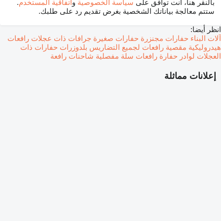
بالنقر هنا، أنت توافق على
سياسة الخصوصية
و
اتفاقية المستخدم
.
ستتم معالجة بياناتك الشخصية بغرض تقديم رد على طلبك.
انظر أيضا:
آلات البناء
حفارات مجنزرة
حفارات صغيرة
جرافات ذات عجلات
رافعات
هيدروليكية مقصية
رافعات لجميع التضاريس
بلدوزرات
حفارات ذات
العجلات
لوادر حفارة
رافعات سلة مفصلية
شاحنات رافعة
إعلانات مماثلة