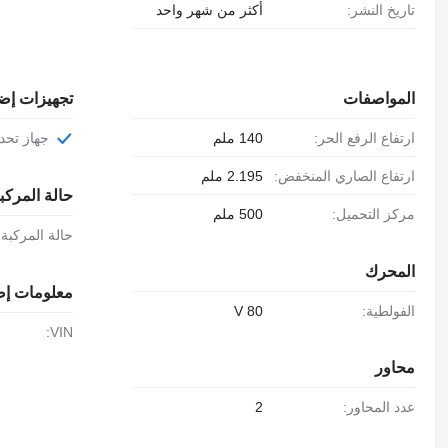
تاريخ النشر:
أكثر من شهر واحد
المواصفات
تجهيزات إض
ارتفاع الرفع الحر:
140 ملم
جهاز تح
ارتفاع الصاري المنخفض:
2.195 ملم
حالة المركب
مركز التحميل:
500 ملم
حالة المركبة:
المحرك
معلومات إض
الفولطية:
80 V
VIN:
محاور
عدد المحاور:
2