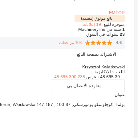
EMTOR
بائع موثوق (معتمد)
متوفرة للبيع:
19 إعلانات
1
سنة في Machineryline
23
سنوات في السوق
108 مراجعات
4.6
الاشتراك بصفحة البائع
Krzysztof Kwiatkowski
اللغات:
الإنكليزية
+48 695 39...
عرض
+48 695 390 238
معاودة الاتصال بي
عنوان
بولندا, كوجاوسكو بومورسكي, 87-100 , Toruń, Włocławska 147-157