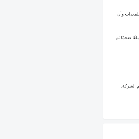
لمعدات وأن
غًا ضخمًا ثم
م الشركة.