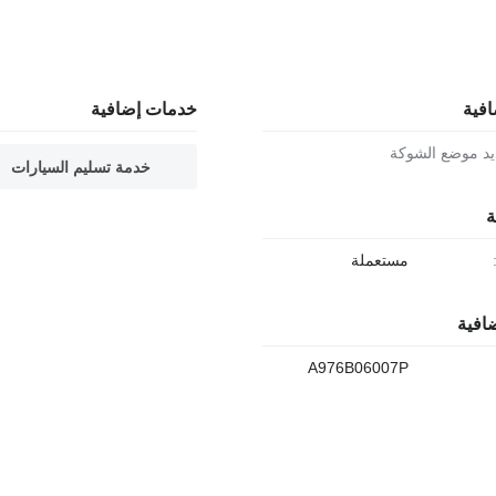
افية
خدمات إضافية
ديد موضع الشوكة
خدمة تسليم السيارات
ة
مستعملة
افية
A976B06007P