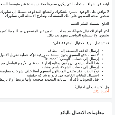
ابتعد عن شراء المنتجات التي يكون سعرها مختلف بشدة عن متوسط السعر
لا توافق على الوعود المثيرة للشكوك والبضائع المدفوعة مسبقًا. إن ساو
تفحص صحة التصديق على تلك المستندات وتطرح الأسئلة التي تساورك.
الدفع المسبك المثير للشك
أكثر أنواع الاحتيال شيوعًا، قد يطلب البائعون غير المنصفون مبلغًا معينًا 
يختفون ولا تستطيع التواصل معهم بعد ذلك.
قد تشتمل أنواع الاحتيال المتنوعة على:
إرسال الدفعة المسبقة إلى البطاقة
لا تقم بالدفع المسبق بدون مستندات ورقية تؤكد عملية تحويل الأمول
إرسال إلى حساب "الوصي" “Trustee”
هذا الطلب ينبغي أن يكون بمثابه إنذار فأنت على الأرجح تتواصل م
إرسال إلى حساب الشركة باسم مشابه
توخّ الحذر، فقد يختفي المحتالون أنفسهم أيضًا خلف شركات معلومة
استبدال البيانات الخاصة في فاتورة شركة حقيقية
قبل التحويل، تأكد أن البيانات المحددة صحيحة وأنها ترتبط أو لا ترتب
هل اكتشفت أي احتيال؟
أخبرنا بذلك
معلومات الاتصال بالبائع