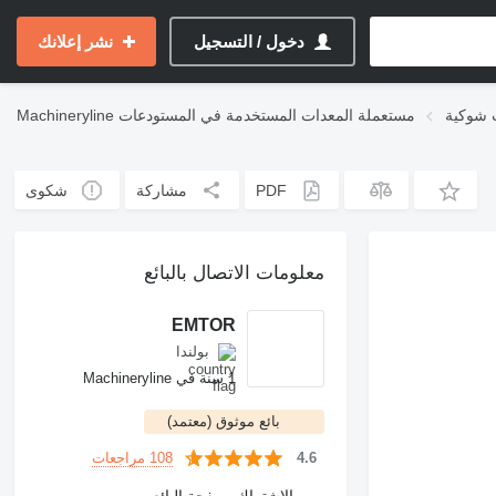
دخول / التسجيل
نشر إعلانك
 شوكية
مستعملة المعدات المستخدمة في المستودعات
Machineryline
PDF
مشاركة
شكوى
معلومات الاتصال بالبائع
EMTOR
بولندا
1 سنة في Machineryline
بائع موثوق (معتمد)
108 مراجعات
4.6
الاشتراك بصفحة البائع