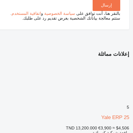
بالنقر هنا، أنت توافق على
سياسة الخصوصية
و
اتفاقية المستخدم
.
ستتم معالجة بياناتك الشخصية بغرض تقديم رد على طلبك.
إعلانات مماثلة
5
Yale ERP 25
TND 13,200.000
€3,900
≈ $4,506
رافعة شوكية كهربائية