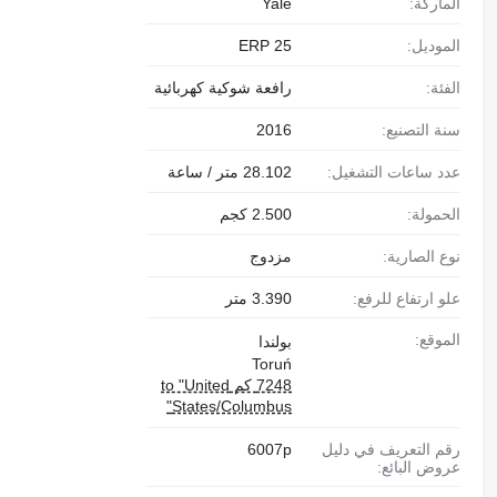
الماركة:
Yale
الموديل:
ERP 25
الفئة:
رافعة شوكية كهربائية
سنة التصنيع:
2016
عدد ساعات التشغيل:
28.102 متر / ساعة
الحمولة:
2.500 كجم
نوع الصارية:
مزدوج
علو ارتفاع للرفع:
3.390 متر
الموقع:
بولندا
Toruń
7248 كم to "United
States/Columbus"
رقم التعريف في دليل
6007p
عروض البائع: