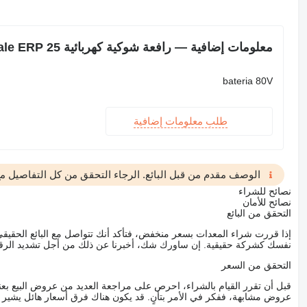
معلومات إضافية — رافعة شوكية كهربائية Yale ERP 25
bateria 80V
طلب معلومات إضافية
الوصف مقدم من قبل البائع. الرجاء التحقق من كل التفاصيل مع 
نصائح للشراء
نصائح للأمان
التحقق من البائع
إذا قررت شراء المعدات بسعر منخفض، فتأكد أنك تتواصل مع البائع الحق
نفسك كشركة حقيقية. إن ساورك شك، أخبرنا عن ذلك من أجل تشديد الرقاب
التحقق من السعر
قبل أن تقرر القيام بالشراء، احرص على مراجعة العديد من عروض البيع بعن
عروض مشابهة، ففكر في الأمر بتأنٍ. قد يكون هناك فرق أسعار هائل يشير إلى