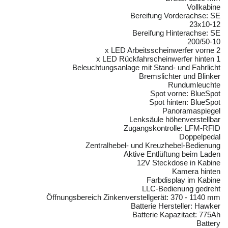
Vollkabine
Bereifung Vorderachse: SE
23x10-12
Bereifung Hinterachse: SE
200/50-10
2 x LED Arbeitsscheinwerfer vorne
1 x LED Rückfahrscheinwerfer hinten
Beleuchtungsanlage mit Stand- und Fahrlicht
Bremslichter und Blinker
Rundumleuchte
Spot vorne: BlueSpot
Spot hinten: BlueSpot
Panoramaspiegel
Lenksäule höhenverstellbar
Zugangskontrolle: LFM-RFID
Doppelpedal
Zentralhebel- und Kreuzhebel-Bedienung
Aktive Entlüftung beim Laden
12V Steckdose in Kabine
Kamera hinten
Farbdisplay im Kabine
LLC-Bedienung gedreht
Öffnungsbereich Zinkenverstellgerät: 370 - 1140 mm
Batterie Hersteller: Hawker
Batterie Kapazitaet: 775Ah
Battery