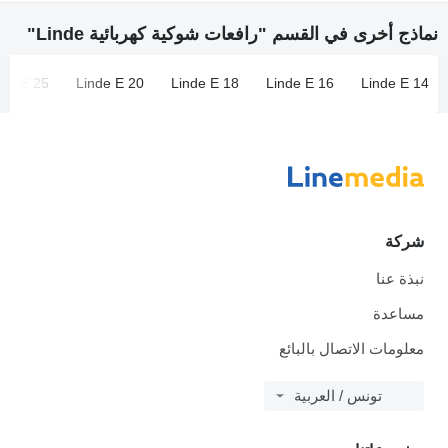
نماذج أخرى في القسم "رافعات شوكية كهربائية Linde"
nde E 25
Linde E 20
Linde E 18
Linde E 16
Linde E 14
شركة
نبذة عنا
مساعدة
معلومات الاتصال بالبائع
تونس / العربية