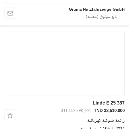
Gruma Nutzfahrzeuge GmbH
Linde E 25 387
TND 33,510.000
≈ $11,440
€9,900
رافعة شوكية كهربائية
2014
4.105 متر / ساعة