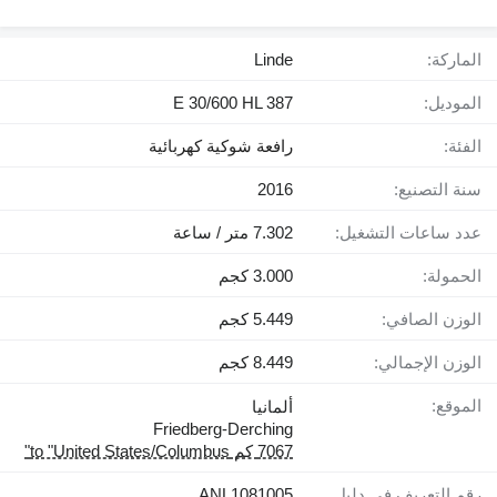
الماركة:
Linde
الموديل:
E 30/600 HL 387
الفئة:
رافعة شوكية كهربائية
سنة التصنيع:
2016
عدد ساعات التشغيل:
7.302 متر / ساعة
الحمولة:
3.000 كجم
الوزن الصافي:
5.449 كجم
الوزن الإجمالي:
8.449 كجم
الموقع:
ألمانيا
Friedberg-Derching
7067 كم to "United States/Columbus"
رقم التعريف في دليل
ANL1081005