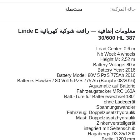
حالة المركبة:
مستعملة
معلومات إضافية — رافعة شوكية كهربائية Linde E
30/600 HL 387
Load Center: 0.6 m
Nb Weel: 4 wheels
Height M: 2.52 m
Battery Voltage: 80 v
Battery Year: 2016
Battery Model: 80V 5 PzS 775Ah 2016
Batterie: Hawker / 80 Volt 5 PzS 775 Ah (Baujahr 08/2016)
Aquamatic auf Batterie
Fahrzeugstecker MRC 160A
180° Batt.-Türe für Batteriewechsel
ohne Ladegerät
Spannungswandler
Fahrzeug: Doppelzusatzhydraulik
Mast: Doppelzusatzhydraulik
Zinkenverstellgerät
integriert mit Seitenschub
Hagabergs D3-35/1200
Breite: 1200 mm