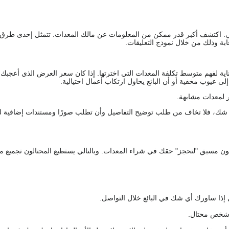
يقي. اكتشف أكبر قدر ممكن من المعلومات عن مالك المعدات. تتمثل إحدى طرق
ة وذلك من خلال نموذج التعليقات.
اية لفهم متوسط تكلفة المعدات التي اخترتها. إذا كان سعر العرض الذي أعجبك 
 عيوب مخفية أو أن البائع يحاول ارتكاب أعمال احتيالية.
 لمعدات مشابهة.
رك شك، فلا تخاف من طلب توضيح التفاصيل وأن تطلب صورًا ومستندات إضافية ل
كعربون مسبق "لتحجز" حقك في شراء المعدات. وبالتالي يستطيع المحتالون تجميع مبل
 إذا ساورك أي شك في البائع خلال التواصل.
ع شخص محتال.