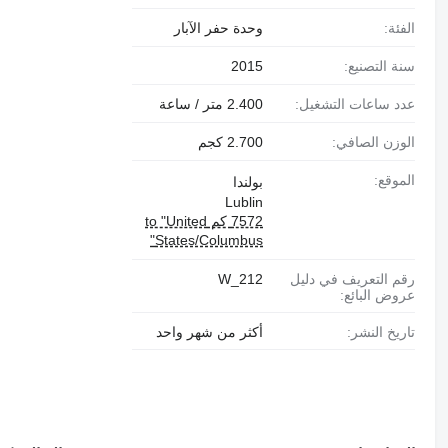
الفئة:
وحدة حفر الآبار
سنة التصنيع:
2015
عدد ساعات التشغيل:
2.400 متر / ساعة
الوزن الصافي:
2.700 كجم
الموقع:
بولندا
Lublin
7572 كم to "United
States/Columbus"
رقم التعريف في دليل
W_212
عروض البائع:
تاريخ النشر:
أكثر من شهر واحد