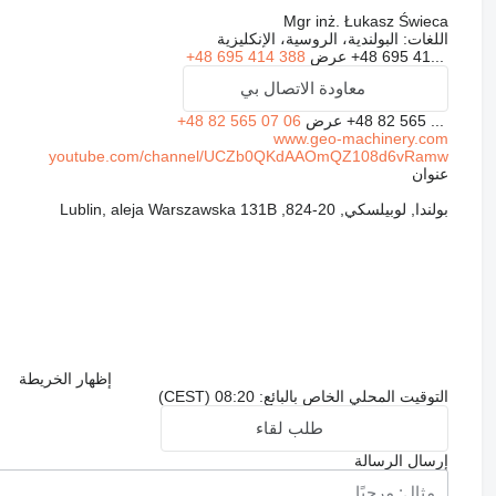
Mgr inż. Łukasz Świeca
اللغات:
البولندية، الروسية، الإنكليزية
+48 695 41...
عرض
+48 695 414 388
معاودة الاتصال بي
+48 82 565 ...
عرض
+48 82 565 07 06
www.geo-machinery.com
youtube.com/channel/UCZb0QKdAAOmQZ108d6vRamw
عنوان
بولندا, لوبيلسكي, 20-824, Lublin, aleja Warszawska 131B
إظهار الخريطة
التوقيت المحلي الخاص بالبائع: 08:20 (CEST)
طلب لقاء
إرسال الرسالة