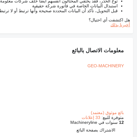
توخّ الحذر، فقد يختفي المحتالون أنفسهم أيضًا خلف شركات معلومة
استبدال البيانات الخاصة في فاتورة شركة حقيقية
قبل التحويل، تأكد أن البيانات المحددة صحيحة وأنها ترتبط أو لا ترتب
هل اكتشفت أي احتيال؟
أخبرنا بذلك
معلومات الاتصال بالبائع
GEO-MACHINERY
بائع موثوق (معتمد)
متوفرة للبيع:
33 إعلانات
12
سنوات في Machineryline
الاشتراك بصفحة البائع