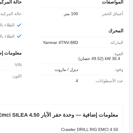
المواصفات
حالة المركب
أعماق الحفر:
100 متر
حالة المركبة:
الطلاء ب
المحرك
الطلاء با
الماركة:
Yanmar 4TNV-88D
معلومات إض
القوة:
36.4 kW (49.52 حصان)
VIN:
وقود:
ديزل / مازوت
اللون:
عدد الأسطوانات:
4
معلومات إضافية — وحدة حفر الآبار Emci SILEA 4.50
Crawler DRILL RIG EMCI 4.50