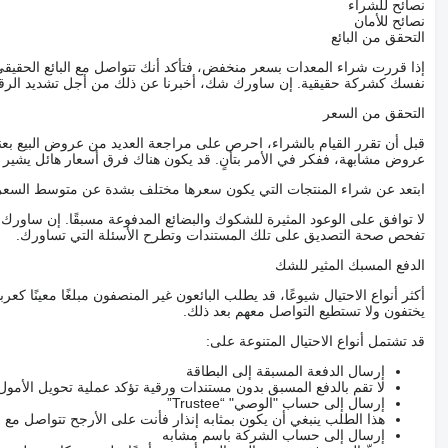
نصائح للشراء
نصائح للأمان
التحقق من البائع
إذا قررت شراء المعدات بسعر منخفض، فتأكد أنك تتواصل مع البائع الحق
نفسك كشركة حقيقية. إن ساورك شك، أخبرنا عن ذلك من أجل تشديد الرقاب
التحقق من السعر
قبل أن تقرر القيام بالشراء، احرص على مراجعة العديد من عروض البيع بعن
عروض مشابهة، ففكر في الأمر بتأنٍ. قد يكون هناك فرق أسعار هائل يشير إلى
ابتعد عن شراء المنتجات التي يكون سعرها مختلف بشدة عن متوسط السعر
لا توافق على الوعود المثيرة للشكوك والبضائع المدفوعة مسبقًا. إن ساو
تفحص صحة التصديق على تلك المستندات وتطرح الأسئلة التي تساورك.
الدفع المسبك المثير للشك
أكثر أنواع الاحتيال شيوعًا، قد يطلب البائعون غير المنصفون مبلغًا معينًا 
يختفون ولا تستطيع التواصل معهم بعد ذلك.
قد تشتمل أنواع الاحتيال المتنوعة على:
إرسال الدفعة المسبقة إلى البطاقة
لا تقم بالدفع المسبق بدون مستندات ورقية تؤكد عملية تحويل الأمول
إرسال إلى حساب "الوصي" “Trustee”
هذا الطلب ينبغي أن يكون بمثابه إنذار فأنت على الأرجح تتواصل م
إرسال إلى حساب الشركة باسم مشابه