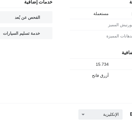
ة
خدمات إضافية
مستعملة
الفحص عن بُعد
الورنيش المميز
خدمة تسليم السيارات
لدهانات المميزة
افية
15.734
أزرق فاتح
الإنكليزية