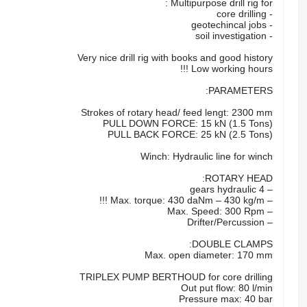
Multipurpose drill rig for :
- core drilling
- geotechincal jobs
- soil investigation
Very nice drill rig with books and good history
Low working hours !!!
PARAMETERS:
Strokes of rotary head/ feed lengt: 2300 mm
PULL DOWN FORCE: 15 kN (1.5 Tons)
PULL BACK FORCE: 25 kN (2.5 Tons)
Winch: Hydraulic line for winch
ROTARY HEAD:
– 4 gears hydraulic
– Max. torque: 430 daNm – 430 kg/m !!!
– Max. Speed: 300 Rpm
– Drifter/Percussion
DOUBLE CLAMPS:
Max. open diameter: 170 mm
TRIPLEX PUMP BERTHOUD for core drilling
Out put flow: 80 l/min
Pressure max: 40 bar