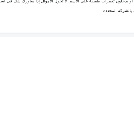
 أو يدخلون تغييرات طفيفة على الاسم. لا تحول الأموال إذا ساورك شك في اس
ط بالشركة المحددة.