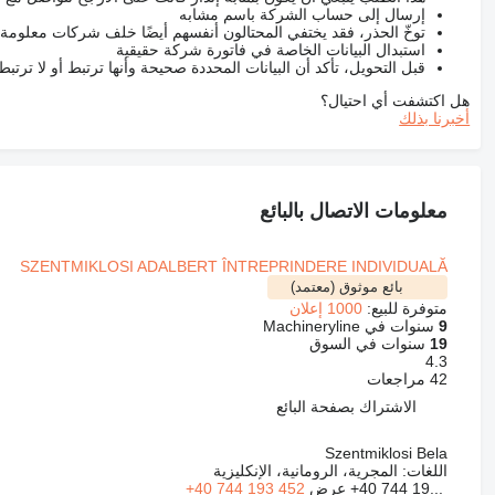
إرسال إلى حساب الشركة باسم مشابه
توخّ الحذر، فقد يختفي المحتالون أنفسهم أيضًا خلف شركات معلومة
استبدال البيانات الخاصة في فاتورة شركة حقيقية
قبل التحويل، تأكد أن البيانات المحددة صحيحة وأنها ترتبط أو لا ترتب
هل اكتشفت أي احتيال؟
أخبرنا بذلك
معلومات الاتصال بالبائع
SZENTMIKLOSI ADALBERT ÎNTREPRINDERE INDIVIDUALĂ
بائع موثوق (معتمد)
متوفرة للبيع:
1000 إعلان
9
سنوات في Machineryline
19
سنوات في السوق
4.3
42 مراجعات
الاشتراك بصفحة البائع
Szentmiklosi Bela
اللغات:
المجرية، الرومانية، الإنكليزية
+40 744 19...
عرض
+40 744 193 452