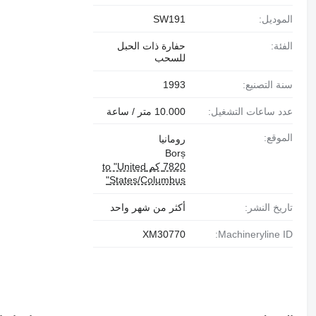
الموديل:
SW191
الفئة:
حفارة ذات الحبل
للسحب
سنة التصنيع:
1993
عدد ساعات التشغيل:
10.000 متر / ساعة
الموقع:
رومانيا
Borș
7820 كم to "United
States/Columbus"
تاريخ النشر:
أكثر من شهر واحد
XM30770
Machineryline ID: