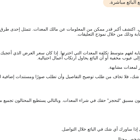
البائع مباشرة.
يقي. اكتشف أكبر قدر ممكن من المعلومات عن مالك المعدات. تتمثل إحدى طرق
ة وذلك من خلال نموذج التعليقات.
اية لفهم متوسط تكلفة المعدات التي اخترتها. إذا كان سعر العرض الذي أعجبك 
 عيوب مخفية أو أن البائع يحاول ارتكاب أعمال احتيالية.
 لمعدات مشابهة.
رك شك، فلا تخاف من طلب توضيح التفاصيل وأن تطلب صورًا ومستندات إضافية ل
كعربون مسبق "لتحجز" حقك في شراء المعدات. وبالتالي يستطيع المحتالون تجميع مبل
 إذا ساورك أي شك في البائع خلال التواصل.
ع شخص محتال.