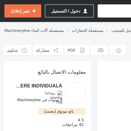
دخول / التسجيل
نشر إعلانك
حبل للسحب
مستعملة الحفارات
مستعملة آلات البناء
Machineryline
PDF
مشاركة
شكوى
معلومات الاتصال بالبائع
SZENTMIKLOSI ADALBERT ÎNTREPRINDERE INDIVIDUALĂ
رومانيا
9 سنوات في Machineryline
بائع موثوق (معتمد)
4.3
42 مراجعات