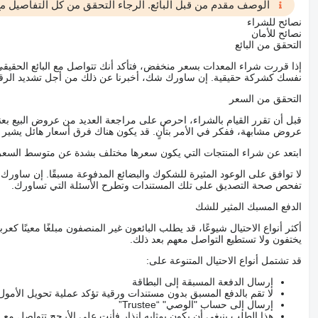
الوصف مقدم من قبل البائع. الرجاء التحقق من كل التفاصيل مع 
نصائح للشراء
نصائح للأمان
التحقق من البائع
إذا قررت شراء المعدات بسعر منخفض، فتأكد أنك تتواصل مع البائع الحق
نفسك كشركة حقيقية. إن ساورك شك، أخبرنا عن ذلك من أجل تشديد الرقاب
التحقق من السعر
قبل أن تقرر القيام بالشراء، احرص على مراجعة العديد من عروض البيع بعن
عروض مشابهة، ففكر في الأمر بتأنٍ. قد يكون هناك فرق أسعار هائل يشير إلى
ابتعد عن شراء المنتجات التي يكون سعرها مختلف بشدة عن متوسط السعر
لا توافق على الوعود المثيرة للشكوك والبضائع المدفوعة مسبقًا. إن ساو
تفحص صحة التصديق على تلك المستندات وتطرح الأسئلة التي تساورك.
الدفع المسبك المثير للشك
أكثر أنواع الاحتيال شيوعًا، قد يطلب البائعون غير المنصفون مبلغًا معينًا 
يختفون ولا تستطيع التواصل معهم بعد ذلك.
قد تشتمل أنواع الاحتيال المتنوعة على:
إرسال الدفعة المسبقة إلى البطاقة
لا تقم بالدفع المسبق بدون مستندات ورقية تؤكد عملية تحويل الأمول
إرسال إلى حساب "الوصي" “Trustee”
هذا الطلب ينبغي أن يكون بمثابه إنذار فأنت على الأرجح تتواصل م