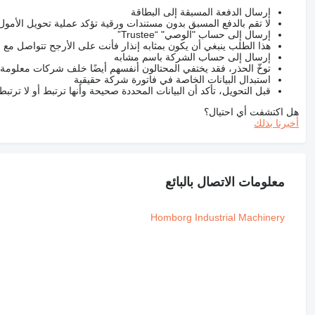
إرسال الدفعة المسبقة إلى البطاقة
لا تقم بالدفع المسبق بدون مستندات ورقية تؤكد عملية تحويل الأمول
إرسال إلى حساب "الوصي" “Trustee”
هذا الطلب ينبغي أن يكون بمثابه إنذار فأنت على الأرجح تتواصل م
إرسال إلى حساب الشركة باسم مشابه
توخّ الحذر، فقد يختفي المحتالون أنفسهم أيضًا خلف شركات معلومة
استبدال البيانات الخاصة في فاتورة شركة حقيقية
قبل التحويل، تأكد أن البيانات المحددة صحيحة وأنها ترتبط أو لا ترتب
هل اكتشفت أي احتيال؟
أخبرنا بذلك
معلومات الاتصال بالبائع
Homborg Industrial Machinery