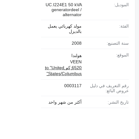
الموديل:
UC.I224E1 50 kVA
generatordeel /
alternator
الفئة:
مولد كهربائي يعمل
بالديزل
سنة التصنيع:
2008
الموقع:
هولندا
VEEN
6520 كم to "United
States/Columbus"
رقم التعريف في دليل
0003117
عروض البائع:
تاريخ النشر:
أكثر من شهر واحد