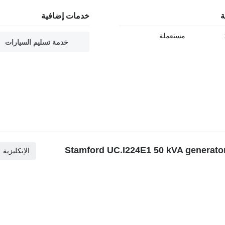
ة
خدمات إضافية
مستعملة
خدمة تسليم السيارات
ية — مولد كهربائي يعمل بالديزل Stamford UC.I224E1 50 kVA generatordeel /
الإنكليزية