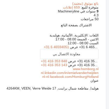
بائع موثوق (معتمد)
متوفرة للبيع:
659 إعلانات
9
سنوات في Machineryline
4.3
50 مراجعات
الاشتراك بصفحة البائع
اللغات:
الإنكليزية، الألمانية، هولندية
الاثنين - الجمعة
08:00 - 17:00
السبت
08:00 - 12:00
+31 6 465...
عرض
+31 6 46594051
معاودة الاتصال بي
+31 416 35...
عرض
+31 416 353 848
+31 416 35...
عرض
+31 416 353 143
www.homborg.nl
nl.linkedin.com/in/emielvanderheijden
nl-nl.facebook.com/HomburgHolland
عنوان
هولندا, مقاطعة شمال برابنت, 4264KM, VEEN, Verre Weide 17