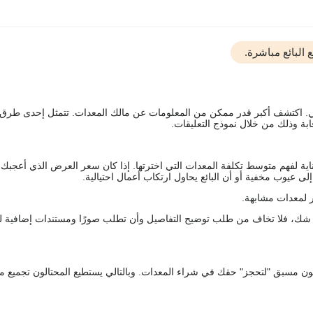
البائع مباشرة.
يقي. اكتشف أكبر قدر ممكن من المعلومات عن مالك المعدات. تتمثل إحدى طرق
ة وذلك من خلال نموذج التعليقات.
اية لفهم متوسط تكلفة المعدات التي اخترتها. إذا كان سعر العرض الذي أعجبك 
 عيوب مخفية أو أن البائع يحاول ارتكاب أعمال احتيالية.
 لمعدات مشابهة.
رك شك، فلا تخاف من طلب توضيح التفاصيل وأن تطلب صورًا ومستندات إضافية ل
كعربون مسبق "لتحجز" حقك في شراء المعدات. وبالتالي يستطيع المحتالون تجميع مبل