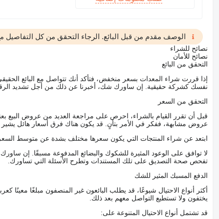
الوصف مقدم من قبل البائع. الرجاء التحقق من كل التفاصيل مع 
نصائح للشراء
نصائح للأمان
التحقق من البائع
إذا قررت شراء المعدات بسعر منخفض، فتأكد أنك تتواصل مع البائع الحق
نفسك كشركة حقيقية. إن ساورك شك، أخبرنا عن ذلك من أجل تشديد الرقاب
التحقق من السعر
قبل أن تقرر القيام بالشراء، احرص على مراجعة العديد من عروض البيع بعن
عروض مشابهة، ففكر في الأمر بتأنٍ. قد يكون هناك فرق أسعار هائل يشير إلى
ابتعد عن شراء المنتجات التي يكون سعرها مختلف بشدة عن متوسط السعر
لا توافق على الوعود المثيرة للشكوك والبضائع المدفوعة مسبقًا. إن ساو
تفحص صحة التصديق على تلك المستندات وتطرح الأسئلة التي تساورك.
الدفع المسبك المثير للشك
أكثر أنواع الاحتيال شيوعًا، قد يطلب البائعون غير المنصفون مبلغًا معينًا 
يختفون ولا تستطيع التواصل معهم بعد ذلك.
قد تشتمل أنواع الاحتيال المتنوعة على: