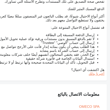
تفحص صحة التصديق على تلك المستندات وتطرح الأسئلة التي تساورك.
الدفع المسبك المثير للشك
أكثر أنواع الاحتيال شيوعًا، قد يطلب البائعون غير المنصفون مبلغًا معينًا 
يختفون ولا تستطيع التواصل معهم بعد ذلك.
قد تشتمل أنواع الاحتيال المتنوعة على:
إرسال الدفعة المسبقة إلى البطاقة
لا تقم بالدفع المسبق بدون مستندات ورقية تؤكد عملية تحويل الأمول
إرسال إلى حساب "الوصي" “Trustee”
هذا الطلب ينبغي أن يكون بمثابه إنذار فأنت على الأرجح تتواصل م
إرسال إلى حساب الشركة باسم مشابه
توخّ الحذر، فقد يختفي المحتالون أنفسهم أيضًا خلف شركات معلومة
استبدال البيانات الخاصة في فاتورة شركة حقيقية
قبل التحويل، تأكد أن البيانات المحددة صحيحة وأنها ترتبط أو لا ترتب
هل اكتشفت أي احتيال؟
أخبرنا بذلك
معلومات الاتصال بالبائع
OMECO SPA