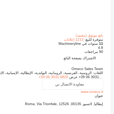
بائع موثوق (معتمد)
متوفرة للبيع:
1213 إعلانات
11
سنوات في Machineryline
4.8
90 مراجعات
الاشتراك بصفحة البائع
Omeco Sales Team
اللغات:
الروسية، الفرنسية، الرومانية، البولندية، الإيطالية، الإسبانية، الإن
+39 06 3031...
عرض
+39 06 3031 0820
معاودة الاتصال بي
www.omeco.it
عنوان
إيطاليا, لاتسيو, 00135, Roma, Via Trionfale, 12526