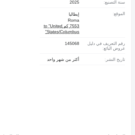
سنة التصنيع:
2025
الموقع:
إيطاليا
Roma
7553 كم to "United
States/Columbus"
رقم التعريف في دليل
145068
عروض البائع:
تاريخ النشر:
أكثر من شهر واحد