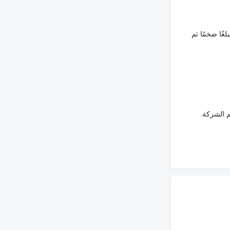
غًا ضخمًا ثم
م الشركة.