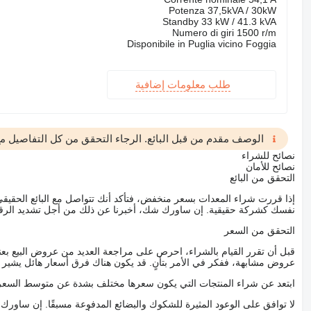
Potenza 37,5kVA / 30kW
Standby 33 kW / 41.3 kVA
Numero di giri 1500 r/m
Disponibile in Puglia vicino Foggia
طلب معلومات إضافية
الوصف مقدم من قبل البائع. الرجاء التحقق من كل التفاصيل مع 
نصائح للشراء
نصائح للأمان
التحقق من البائع
إذا قررت شراء المعدات بسعر منخفض، فتأكد أنك تتواصل مع البائع الحق
نفسك كشركة حقيقية. إن ساورك شك، أخبرنا عن ذلك من أجل تشديد الرقاب
التحقق من السعر
قبل أن تقرر القيام بالشراء، احرص على مراجعة العديد من عروض البيع بعن
عروض مشابهة، ففكر في الأمر بتأنٍ. قد يكون هناك فرق أسعار هائل يشير إلى
ابتعد عن شراء المنتجات التي يكون سعرها مختلف بشدة عن متوسط السعر
لا توافق على الوعود المثيرة للشكوك والبضائع المدفوعة مسبقًا. إن ساو