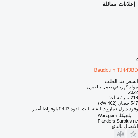
إعلانات مماثلة
2
Baudouin TJ443BD
السعر عند الطلب
مولد كهربائي يعمل بالديزل
2022
219 متر / ساعة
547 حصان (402 kW)
وقود
ديزل / مازوت
الفئة
ثابت
القوة
443 كيلوفولط أمبير
بلجيكا، Waregem
Flanders Surplus nv
الاتصال بالبائع