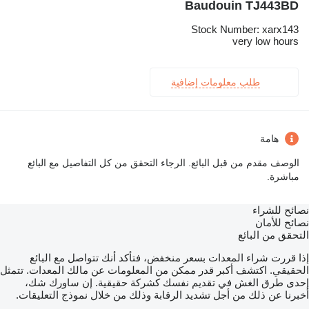
Baudouin TJ443BD
Stock Number: xarx143
very low hours
طلب معلومات إضافية
هامة
الوصف مقدم من قبل البائع. الرجاء التحقق من كل التفاصيل مع البائع
مباشرة.
نصائح للشراء
نصائح للأمان
التحقق من البائع
إذا قررت شراء المعدات بسعر منخفض، فتأكد أنك تتواصل مع البائع
الحقيقي. اكتشف أكبر قدر ممكن من المعلومات عن مالك المعدات. تتمثل
إحدى طرق الغش في تقديم نفسك كشركة حقيقية. إن ساورك شك،
أخبرنا عن ذلك من أجل تشديد الرقابة وذلك من خلال نموذج التعليقات.