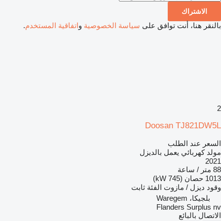
الاشتراك
بالنقر هنا، أنت توافق على
سياسة الخصوصية
و
اتفاقية المستخدم
.
2
Doosan TJ821DW5L
السعر عند الطلب
مولد كهربائي يعمل بالديزل
2021
88 متر / ساعة
1013 حصان (745 kW)
وقود
ديزل / مازوت
الفئة
ثابت
بلجيكا، Waregem
Flanders Surplus nv
الاتصال بالبائع