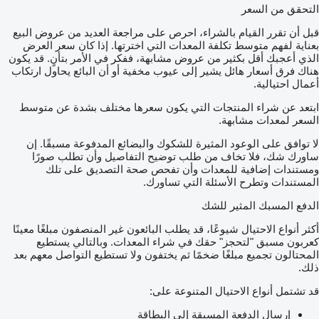
التحقق من السعر
قبل أن تقرر القيام بالشراء، احرص على مراجعة العديد من عروض البيع
بعناية لفهم متوسط تكلفة المعدات التي اخترتها. إذا كان سعر العرض
الذي أعجبك أقل بكثير من عروض مشابهة، ففكر في الأمر بتأنٍ. قد يكون
هناك فرق أسعار هائل يشير إلى عيوب مخفية أو أن البائع يحاول ارتكاب
أعمال احتيالية.
ابتعد عن شراء المنتجات التي يكون سعرها مختلف بشدة عن متوسط
السعر لمعدات مشابهة.
لا توافق على الوعود المثيرة للشكوك والبضائع المدفوعة مسبقًا. إن
ساورك شك، فلا تخاف من طلب توضيح التفاصيل وأن تطلب صورًا
ومستندات إضافية للمعدات وأن تفحص صحة التصديق على تلك
المستندات وتطرح الأسئلة التي تساورك.
الدفع المسبك المثير للشك
أكثر أنواع الاحتيال شيوعًا، قد يطلب البائعون غير المنصفون مبلغًا معينًا
كعربون مسبق "لتحجز" حقك في شراء المعدات. وبالتالي يستطيع
المحتالون تجميع مبلغًا ضخمًا ثم يختفون ولا تستطيع التواصل معهم بعد
ذلك.
قد تشتمل أنواع الاحتيال المتنوعة على:
إرسال الدفعة المسبقة إلى البطاقة