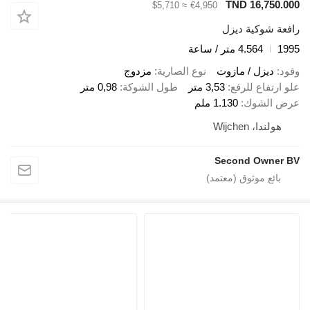
TND 16,750.000
≈ $5,710
€4,950
رافعة شوكية ديزل
1995
4.564 متر / ساعة
وقود
ديزل / مازوت
نوع الصارية
مزدوج
علو ارتفاع للرفع
3,53 متر
طول الشوكة
0,98 متر
عرض الشوك
1.130 ملم
هولندا، Wijchen
Second Owner BV