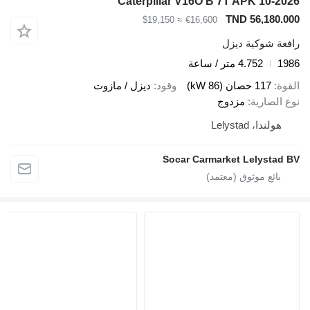
Caterpillar V16O B 7T APK 10-2026
TND 56,180.000
≈ $19,150
€16,600
رافعة شوكية ديزل
1986
4.752 متر / ساعة
القوة
117 حصان (86 kW)
وقود
ديزل / مازوت
نوع الصارية
مزدوج
هولندا، Lelystad
Socar Carmarket Lelystad BV