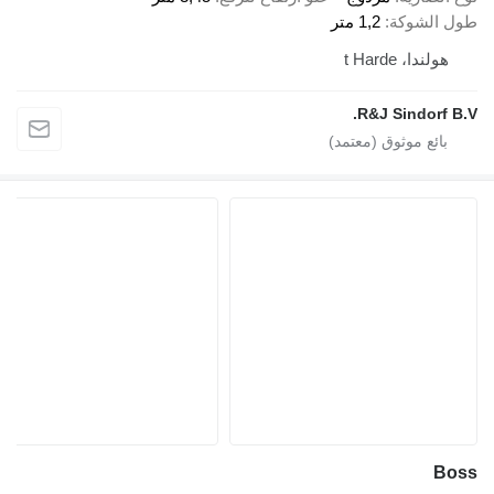
طول الشوكة
1,2 متر
هولندا، t Harde
R&J Sindorf B.V.
Boss