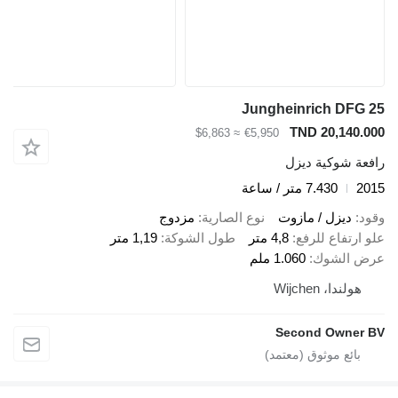
Jungheinrich DFG 25
TND 20,140.000
≈ $6,863
€5,950
رافعة شوكية ديزل
2015
7.430 متر / ساعة
وقود
ديزل / مازوت
نوع الصارية
مزدوج
علو ارتفاع للرفع
4,8 متر
طول الشوكة
1,19 متر
عرض الشوك
1.060 ملم
هولندا، Wijchen
Second Owner BV