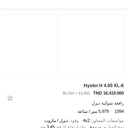
Hyster H 4.00 XL-6
TND 16,410.000
≈ $5,594
€4,850
رافعة شوكية ديزل
1994
5.979 متر / ساعة
مواصفات المحاور
4x2
وقود
ديزل / مازوت
نوع الصارية
مزدوج
علو ارتفاع للرفع
3,45 متر