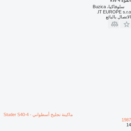
القوة
4 kW
سلوفاكيا، Buzica
IT EUROPE s.r.o.
الاتصال بالبائع
ماكينة تجليخ أسطواني Studer S40-4 -
1987
14