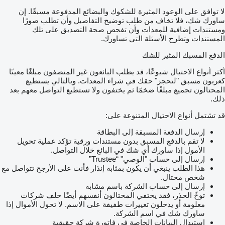
لا توافق على الوعود المثيرة للشكوك والبضائع المدفوعة مسبقًا. إن
ساورك شك، فلا تخاف من طلب توضيح التفاصيل وأن تطلب صورًا
ومستندات إضافية للمعدات وأن تفحص صحة التصديق على تلك
المستندات وتطرح الأسئلة التي تساورك.
الدفع المسبك المثير للشك
أكثر أنواع الاحتيال شيوعًا، قد يطلب البائعون غير المنصفون مبلغًا معينًا
كعربون مسبق "لتحجز" حقك في شراء المعدات. وبالتالي يستطيع
المحتالون تجميع مبلغًا ضخمًا ثم يختفون ولا تستطيع التواصل معهم بعد
ذلك.
قد تشتمل أنواع الاحتيال المتنوعة على:
إرسال الدفعة المسبقة إلى البطاقة
لا تقم بالدفع المسبق بدون مستندات ورقية تؤكد عملية تحويل
الأمول إذا ساورك أي شك في البائع خلال التواصل.
إرسال إلى حساب "الوصي" “Trustee”
هذا الطلب ينبغي أن يكون بمثابه إنذار فأنت على الأرجح تتواصل مع
شخص محتال.
إرسال إلى حساب الشركة باسم مشابه
توخّ الحذر، فقد يختفي المحتالون أنفسهم أيضًا خلف شركات
معلومة أو يدخلون تغييرات طفيفة على الاسم. لا تحول الأموال إذا
ساورك شك في اسم الشركة.
استبدال البيانات الخاصة في فاتورة شركة حقيقية