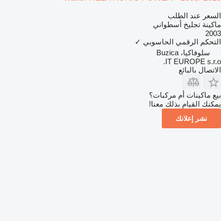
السعر عند الطلب
ماكينة تجليخ أسطواني
2003
التحكم الرقمي الحاسوبي
✓
سلوفاكيا، Buzica
IT EUROPE s.r.o.
الاتصال بالبائع
بيع ماكينات أم مركبات؟
يمكنك القيام بذلك معنا!
نشر إعلانك