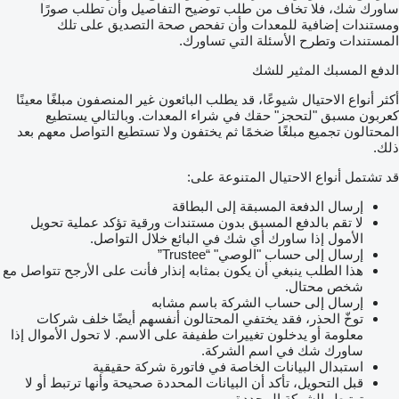
ساورك شك، فلا تخاف من طلب توضيح التفاصيل وأن تطلب صورًا
ومستندات إضافية للمعدات وأن تفحص صحة التصديق على تلك
المستندات وتطرح الأسئلة التي تساورك.
الدفع المسبك المثير للشك
أكثر أنواع الاحتيال شيوعًا، قد يطلب البائعون غير المنصفون مبلغًا معينًا
كعربون مسبق "لتحجز" حقك في شراء المعدات. وبالتالي يستطيع
المحتالون تجميع مبلغًا ضخمًا ثم يختفون ولا تستطيع التواصل معهم بعد
ذلك.
قد تشتمل أنواع الاحتيال المتنوعة على:
إرسال الدفعة المسبقة إلى البطاقة
لا تقم بالدفع المسبق بدون مستندات ورقية تؤكد عملية تحويل
الأمول إذا ساورك أي شك في البائع خلال التواصل.
إرسال إلى حساب "الوصي" “Trustee”
هذا الطلب ينبغي أن يكون بمثابه إنذار فأنت على الأرجح تتواصل مع
شخص محتال.
إرسال إلى حساب الشركة باسم مشابه
توخّ الحذر، فقد يختفي المحتالون أنفسهم أيضًا خلف شركات
معلومة أو يدخلون تغييرات طفيفة على الاسم. لا تحول الأموال إذا
ساورك شك في اسم الشركة.
استبدال البيانات الخاصة في فاتورة شركة حقيقية
قبل التحويل، تأكد أن البيانات المحددة صحيحة وأنها ترتبط أو لا
ترتبط بالشركة المحددة.