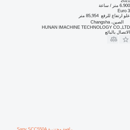
2021
6.900 متر / ساعة
Euro 3
علو ارتفاع للرفع
85,954 متر
الصين، Changsha
HUNAN IMACHINE TECHNOLOGY CO.,LTD
الاتصال بالبائع
رافعة مجنزرة Sany SCC550A