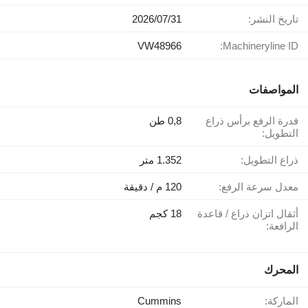
تاريخ النشر:
31‏/07‏/2026
VW48966
Machineryline ID:
المواصفات
قدرة الرفع برأس ذراع
0,8 طن
التطويل:
ذراع التطويل:
1.352 متر
معدل سرعة الرفع:
120 م / دقيقة
أثقال اتزان ذراع / قاعدة
18 كجم
الرافعة:
المحرك
الماركة:
Cummins