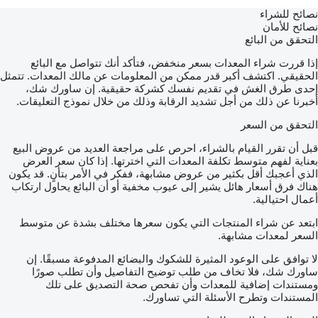
نصائح للشراء
نصائح للأمان
التحقق من البائع
إذا قررت شراء المعدات بسعر منخفض، فتأكد أنك تتواصل مع البائع
الحقيقي. اكتشف أكبر قدر ممكن من المعلومات عن مالك المعدات. تتمثل
إحدى طرق الغش في تقديم نفسك كشركة حقيقية. إن ساورك شك،
أخبرنا عن ذلك من أجل تشديد الرقابة وذلك من خلال نموذج التعليقات.
التحقق من السعر
قبل أن تقرر القيام بالشراء، احرص على مراجعة العديد من عروض البيع
بعناية لفهم متوسط تكلفة المعدات التي اخترتها. إذا كان سعر العرض
الذي أعجبك أقل بكثير من عروض مشابهة، ففكر في الأمر بتأنٍ. قد يكون
هناك فرق أسعار هائل يشير إلى عيوب مخفية أو أن البائع يحاول ارتكاب
أعمال احتيالية.
ابتعد عن شراء المنتجات التي يكون سعرها مختلف بشدة عن متوسط
السعر لمعدات مشابهة.
لا توافق على الوعود المثيرة للشكوك والبضائع المدفوعة مسبقًا. إن
ساورك شك، فلا تخاف من طلب توضيح التفاصيل وأن تطلب صورًا
ومستندات إضافية للمعدات وأن تفحص صحة التصديق على تلك
المستندات وتطرح الأسئلة التي تساورك.