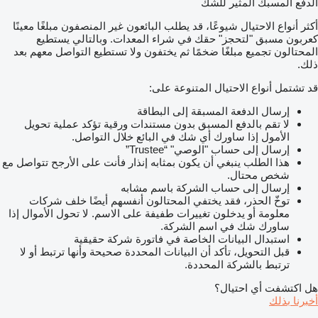
الدفع المسبك المثير للشك
أكثر أنواع الاحتيال شيوعًا، قد يطلب البائعون غير المنصفون مبلغًا معينًا
كعربون مسبق "لتحجز" حقك في شراء المعدات. وبالتالي يستطيع
المحتالون تجميع مبلغًا ضخمًا ثم يختفون ولا تستطيع التواصل معهم بعد
ذلك.
قد تشتمل أنواع الاحتيال المتنوعة على:
إرسال الدفعة المسبقة إلى البطاقة
لا تقم بالدفع المسبق بدون مستندات ورقية تؤكد عملية تحويل
الأمول إذا ساورك أي شك في البائع خلال التواصل.
إرسال إلى حساب "الوصي" “Trustee”
هذا الطلب ينبغي أن يكون بمثابه إنذار فأنت على الأرجح تتواصل مع
شخص محتال.
إرسال إلى حساب الشركة باسم مشابه
توخّ الحذر، فقد يختفي المحتالون أنفسهم أيضًا خلف شركات
معلومة أو يدخلون تغييرات طفيفة على الاسم. لا تحول الأموال إذا
ساورك شك في اسم الشركة.
استبدال البيانات الخاصة في فاتورة شركة حقيقية
قبل التحويل، تأكد أن البيانات المحددة صحيحة وأنها ترتبط أو لا
ترتبط بالشركة المحددة.
هل اكتشفت أي احتيال؟
أخبرنا بذلك