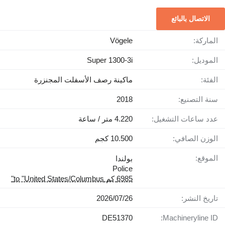
الاتصال بالبائع
الماركة:
Vögele
الموديل:
Super 1300-3i
الفئة:
ماكينة رصف الأسفلت المجنزرة
سنة التصنيع:
2018
عدد ساعات التشغيل:
4.220 متر / ساعة
الوزن الصافي:
10.500 كجم
الموقع:
بولندا
Police
6985 كم to "United States/Columbus"
تاريخ النشر:
26‏/07‏/2026
DE51370
Machineryline ID: