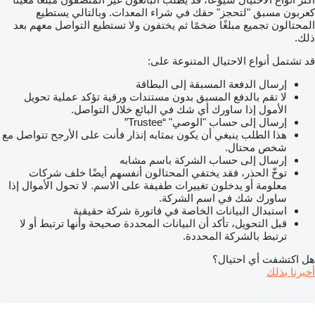
كعربون مسبق "لتحجز" حقك في شراء المعدات. وبالتالي يستطيع
المحتالون تجميع مبلغًا ضخمًا ثم يختفون ولا تستطيع التواصل معهم بعد
ذلك.
قد تشتمل أنواع الاحتيال المتنوعة على:
إرسال الدفعة المسبقة إلى البطاقة
لا تقم بالدفع المسبق بدون مستندات ورقية تؤكد عملية تحويل
الأمول إذا ساورك أي شك في البائع خلال التواصل.
إرسال إلى حساب "الوصي" “Trustee”
هذا الطلب ينبغي أن يكون بمثابه إنذار فأنت على الأرجح تتواصل مع
شخص محتال.
إرسال إلى حساب الشركة باسم مشابه
توخّ الحذر، فقد يختفي المحتالون أنفسهم أيضًا خلف شركات
معلومة أو يدخلون تغييرات طفيفة على الاسم. لا تحول الأموال إذا
ساورك شك في اسم الشركة.
استبدال البيانات الخاصة في فاتورة شركة حقيقية
قبل التحويل، تأكد أن البيانات المحددة صحيحة وأنها ترتبط أو لا
ترتبط بالشركة المحددة.
هل اكتشفت أي احتيال؟
أخبرنا بذلك