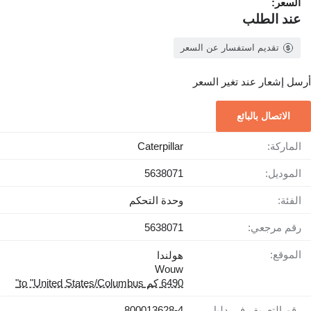
السعر:
عند الطلب
تقديم استفسار عن السعر
أرسل إشعار عند تغير السعر
الاتصال بالبائع
الماركة:
Caterpillar
الموديل:
5638071
الفئة:
وحدة التحكم
رقم مرجعي:
5638071
الموقع:
هولندا
Wouw
6490 كم to "United States/Columbus"
رقم التعريف في دليل
800013628-4