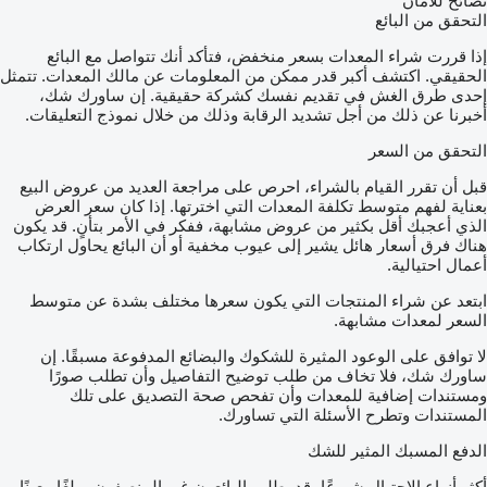
نصائح للأمان
التحقق من البائع
إذا قررت شراء المعدات بسعر منخفض، فتأكد أنك تتواصل مع البائع
الحقيقي. اكتشف أكبر قدر ممكن من المعلومات عن مالك المعدات. تتمثل
إحدى طرق الغش في تقديم نفسك كشركة حقيقية. إن ساورك شك،
أخبرنا عن ذلك من أجل تشديد الرقابة وذلك من خلال نموذج التعليقات.
التحقق من السعر
قبل أن تقرر القيام بالشراء، احرص على مراجعة العديد من عروض البيع
بعناية لفهم متوسط تكلفة المعدات التي اخترتها. إذا كان سعر العرض
الذي أعجبك أقل بكثير من عروض مشابهة، ففكر في الأمر بتأنٍ. قد يكون
هناك فرق أسعار هائل يشير إلى عيوب مخفية أو أن البائع يحاول ارتكاب
أعمال احتيالية.
ابتعد عن شراء المنتجات التي يكون سعرها مختلف بشدة عن متوسط
السعر لمعدات مشابهة.
لا توافق على الوعود المثيرة للشكوك والبضائع المدفوعة مسبقًا. إن
ساورك شك، فلا تخاف من طلب توضيح التفاصيل وأن تطلب صورًا
ومستندات إضافية للمعدات وأن تفحص صحة التصديق على تلك
المستندات وتطرح الأسئلة التي تساورك.
الدفع المسبك المثير للشك
أكثر أنواع الاحتيال شيوعًا، قد يطلب البائعون غير المنصفون مبلغًا معينًا