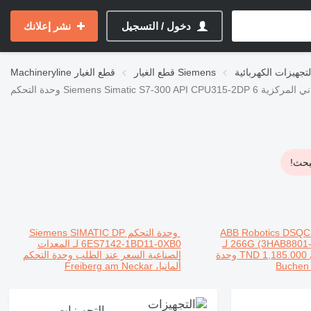
دخول / التسجيل
نشر إعلانك
قطع الغيار Siemens
قطع الغيار
Machineryline
بحث!
وحدة التحكم ABB Robotics DSQC
وحدة التحكم Siemens SIMATIC DP
266G (3HAB8801-1) Drive Unit لـ
6ES7142-1BD11-0XB0 لـ المعدات
TND 1,185.000
وحدة
الصناعية
السعر عند الطلب
وحدة التحكم
B
ألمانيا، Freiberg am Neckar
التجهيزات