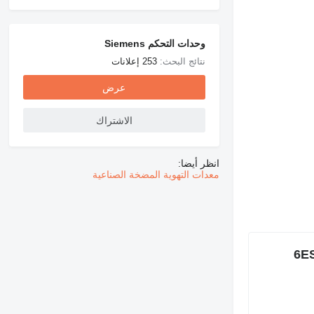
وحدات التحكم Siemens
نتائج البحث:
253 إعلانات
طلب الحصول على صور
إضافية
عرض
الاشتراك
انظر أيضا:
معدات التهوية
المضخة الصناعية
Si مجموعة المباني المركزية 6ES7315-