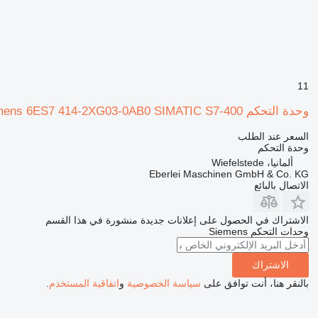
11
وحدة التحكم Siemens 6ES7 414-2XG03-0AB0 SIMATIC S7-400 لـ المعدات الصناعية
السعر عند الطلب
وحدة التحكم
ألمانيا، Wiefelstede
Eberlei Maschinen GmbH & Co. KG
الاتصال بالبائع
الاشتراك في الحصول على إعلانات جديدة منشورة في هذا القسم
وحدات التحكم
Siemens
الاشتراك
بالنقر هنا، أنت توافق على
سياسة الخصوصية
و
اتفاقية المستخدم
.