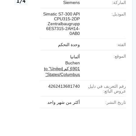
1/4
الماركة:
Siemens
الموديل:
Simatic S7-300 API
CPU315-2DP
Zentralbaugrupp
6ES7315-2AH14-
0AB0
الفئة:
وحدة التحكم
الموقع:
ألمانيا
Buchen
6901 كم to "United
States/Columbus"
رقم التعريف في دليل
4262413681740
عروض البائع:
تاريخ النشر:
أكثر من شهر واحد