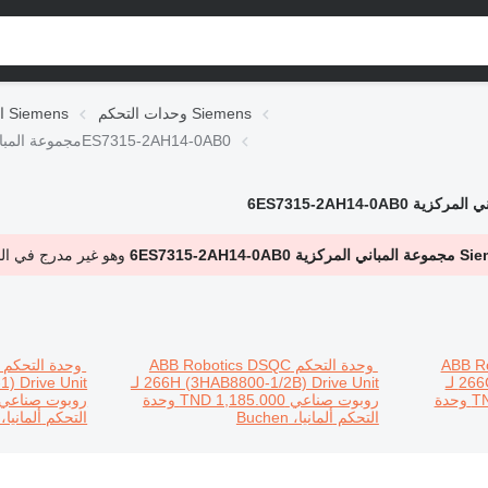
وحدات التحكم Siemens
التجهيزات الكهربائية Siemens
وحدة التحكم Siemens Simatic S7-300 API CPU315-2DP مجموعة المباني المركزية 6ES7315-2AH14-0AB0
وهو غير مدرج في ال
ABB Robot
وحدة التحكم ABB Robotics DSQC
266C (3HAB8798-1) Drive Unit لـ
266H (3HAB8800-1/2B) Drive Unit لـ
TN
وحدة
روبوت صناعي
TND 1,185.000
وحدة
روبوت صناعي
التحكم
ألمانيا، Buchen
التحكم
ألمانيا، uchen