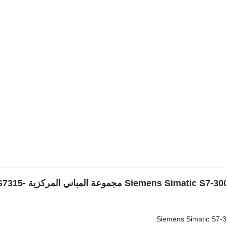
معلومات إضافية — وحدة التحكم emens Simatic S7-300 API CPU315-2DP
Siemens Simatic S7