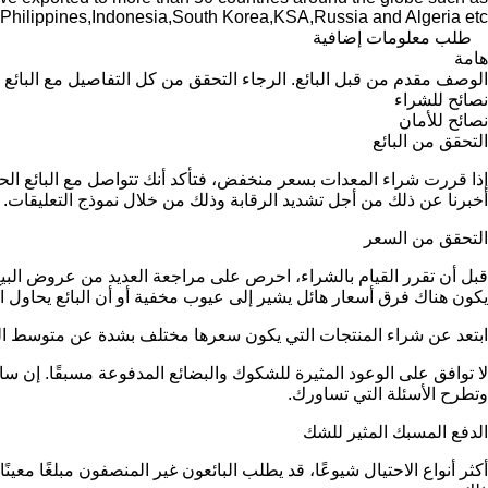
hilippines,Indonesia,South Korea,KSA,Russia and Algeria etc.
طلب معلومات إضافية
هامة
الوصف مقدم من قبل البائع. الرجاء التحقق من كل التفاصيل مع البائع 
نصائح للشراء
نصائح للأمان
التحقق من البائع
إذا قررت شراء المعدات بسعر منخفض، فتأكد أنك تتواصل مع البائع 
أخبرنا عن ذلك من أجل تشديد الرقابة وذلك من خلال نموذج التعليقات.
التحقق من السعر
قبل أن تقرر القيام بالشراء، احرص على مراجعة العديد من عروض البيع 
يكون هناك فرق أسعار هائل يشير إلى عيوب مخفية أو أن البائع يحاول ار
ابتعد عن شراء المنتجات التي يكون سعرها مختلف بشدة عن متوسط ا
لا توافق على الوعود المثيرة للشكوك والبضائع المدفوعة مسبقًا. إ
وتطرح الأسئلة التي تساورك.
الدفع المسبك المثير للشك
أكثر أنواع الاحتيال شيوعًا، قد يطلب البائعون غير المنصفون مبلغًا مع