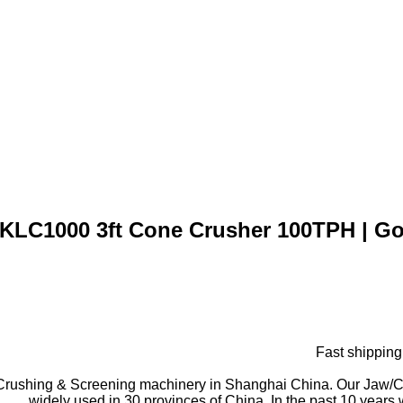
Fast shipping
 for Crushing & Screening machinery in Shanghai China. Our Ja
widely used in 30 provinces of China. In the past 10 years