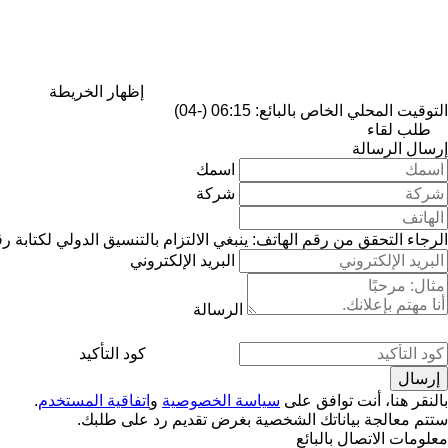
إظهار الخريطة
التوقيت المحلي الخاص بالبائع: 06:15 (-04)
طلب لقاء
إرسال الرسالة
اسمك
شركة
الرجاء التحقق من رقم الهاتف: ينبغي الالتزام بالتنسيق الدولي لكتابة ر
البريد الإلكتروني
الرسالة
كود التأكيد
بالنقر هنا، أنت توافق على
سياسة الخصوصية
و
اتفاقية المستخدم
.
ستتم معالجة بياناتك الشخصية بغرض تقديم رد على طلبك.
معلومات الاتصال بالبائع