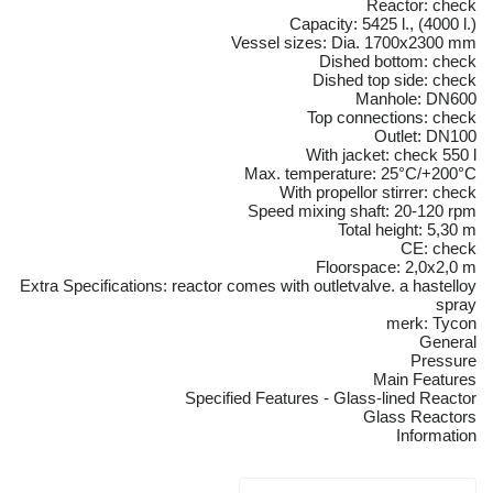
Reactor: check
Capacity: 5425 l., (4000 l.)
Vessel sizes: Dia. 1700x2300 mm
Dished bottom: check
Dished top side: check
Manhole: DN600
Top connections: check
Outlet: DN100
With jacket: check 550 l
Max. temperature: 25°C/+200°C
With propellor stirrer: check
Speed mixing shaft: 20-120 rpm
Total height: 5,30 m
CE: check
Floorspace: 2,0x2,0 m
Extra Specifications: reactor comes with outletvalve. a hastelloy
spray
merk: Tycon
General
Pressure
Main Features
Specified Features - Glass-lined Reactor
Glass Reactors
Information