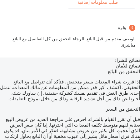
طلب معلومات إضافية
هامة
الوصف مقدم من قبل البائع. الرجاء التحقق من كل التفاصيل مع البائع
مباشرة.
نصائح للشراء
نصائح للأمان
التحقق من البائع
إذا قررت شراء المعدات بسعر منخفض، فتأكد أنك تتواصل مع البائع
الحقيقي. اكتشف أكبر قدر ممكن من المعلومات عن مالك المعدات. تتمثل
إحدى طرق الغش في تقديم نفسك كشركة حقيقية. إن ساورك شك،
أخبرنا عن ذلك من أجل تشديد الرقابة وذلك من خلال نموذج التعليقات.
التحقق من السعر
قبل أن تقرر القيام بالشراء، احرص على مراجعة العديد من عروض البيع
بعناية لفهم متوسط تكلفة المعدات التي اخترتها. إذا كان سعر العرض
الذي أعجبك أقل بكثير من عروض مشابهة، ففكر في الأمر بتأنٍ. قد يكون
هناك فرق أسعار هائل يشير إلى عيوب مخفية أو أن البائع يحاول ارتكاب