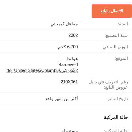
الاتصال بالبائع
الفئة:
مفاعل كيميائي
سنة التصنيع:
2002
الوزن الصافي:
6.700 كجم
الموقع:
هولندا
Barneveld
6532 كم to "United States/Columbus"
رقم التعريف في دليل
210X061
عروض البائع:
تاريخ النشر:
أكثر من شهر واحد
حالة المركبة
حالة المركبة:
مستعملة