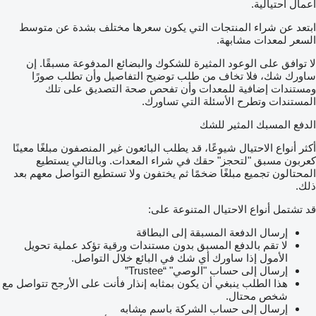
أعمال احتيالية.
ابتعد عن شراء المنتجات التي يكون سعرها مختلف بشدة عن متوسط
السعر لمعدات مشابهة.
لا توافق على الوعود المثيرة للشكوك والبضائع المدفوعة مسبقًا. إن
ساورك شك، فلا تخاف من طلب توضيح التفاصيل وأن تطلب صورًا
ومستندات إضافية للمعدات وأن تفحص صحة التصديق على تلك
المستندات وتطرح الأسئلة التي تساورك.
الدفع المسبك المثير للشك
أكثر أنواع الاحتيال شيوعًا، قد يطلب البائعون غير المنصفون مبلغًا معينًا
كعربون مسبق "لتحجز" حقك في شراء المعدات. وبالتالي يستطيع
المحتالون تجميع مبلغًا ضخمًا ثم يختفون ولا تستطيع التواصل معهم بعد
ذلك.
قد تشتمل أنواع الاحتيال المتنوعة على:
إرسال الدفعة المسبقة إلى البطاقة
لا تقم بالدفع المسبق بدون مستندات ورقية تؤكد عملية تحويل
الأمول إذا ساورك أي شك في البائع خلال التواصل.
إرسال إلى حساب "الوصي" “Trustee”
هذا الطلب ينبغي أن يكون بمثابه إنذار فأنت على الأرجح تتواصل مع
شخص محتال.
إرسال إلى حساب الشركة باسم مشابه