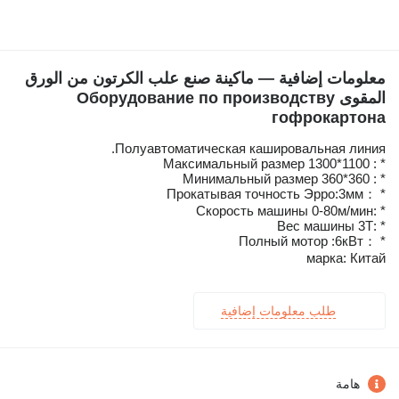
معلومات إضافية — ماكينة صنع علب الكرتون من الورق
المقوى Оборудование по производству
гофрокартона
Полуавтоматическая кашировальная линия.
* : Максимальный размер 1300*1100
* : Минимальный размер 360*360
* ：Прокатывая точность Эрро:3мм
* :Скорость машины 0-80м/мин
* :Вес машины 3Т
* ：Полный мотор :6кВт
марка: Китай
طلب معلومات إضافية
هامة