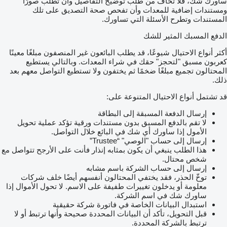
ساورك شك، فلا تخاف من طلب توضيح التفاصيل وأن تطلب صورًا
ومستندات إضافية للمعدات وأن تفحص صحة التصديق على تلك
المستندات وتطرح الأسئلة التي تساورك.
الدفع المسبك المثير للشك
أكثر أنواع الاحتيال شيوعًا، قد يطلب البائعون غير المنصفون مبلغًا معينًا
كعربون مسبق "لتحجز" حقك في شراء المعدات. وبالتالي يستطيع
المحتالون تجميع مبلغًا ضخمًا ثم يختفون ولا تستطيع التواصل معهم بعد
ذلك.
قد تشتمل أنواع الاحتيال المتنوعة على:
إرسال الدفعة المسبقة إلى البطاقة
لا تقم بالدفع المسبق بدون مستندات ورقية تؤكد عملية تحويل
الأمول إذا ساورك أي شك في البائع خلال التواصل.
إرسال إلى حساب "الوصي" “Trustee”
هذا الطلب ينبغي أن يكون بمثابه إنذار فأنت على الأرجح تتواصل مع
شخص محتال.
إرسال إلى حساب الشركة باسم مشابه
توخّ الحذر، فقد يختفي المحتالون أنفسهم أيضًا خلف شركات
معلومة أو يدخلون تغييرات طفيفة على الاسم. لا تحول الأموال إذا
ساورك شك في اسم الشركة.
استبدال البيانات الخاصة في فاتورة شركة حقيقية
قبل التحويل، تأكد أن البيانات المحددة صحيحة وأنها ترتبط أو لا
ترتبط بالشركة المحددة.