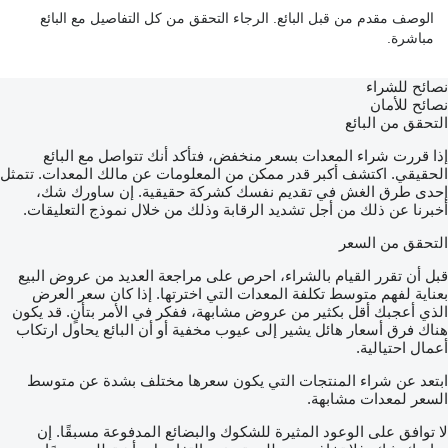
الوصف مقدم من قبل البائع. الرجاء التحقق من كل التفاصيل مع البائع
مباشرة.
نصائح للشراء
نصائح للأمان
التحقق من البائع
إذا قررت شراء المعدات بسعر منخفض، فتأكد أنك تتواصل مع البائع
الحقيقي. اكتشف أكبر قدر ممكن من المعلومات عن مالك المعدات. تتمثل
إحدى طرق الغش في تقديم نفسك كشركة حقيقية. إن ساورك شك،
أخبرنا عن ذلك من أجل تشديد الرقابة وذلك من خلال نموذج التعليقات.
التحقق من السعر
قبل أن تقرر القيام بالشراء، احرص على مراجعة العديد من عروض البيع
بعناية لفهم متوسط تكلفة المعدات التي اخترتها. إذا كان سعر العرض
الذي أعجبك أقل بكثير من عروض مشابهة، ففكر في الأمر بتأنٍ. قد يكون
هناك فرق أسعار هائل يشير إلى عيوب مخفية أو أن البائع يحاول ارتكاب
أعمال احتيالية.
ابتعد عن شراء المنتجات التي يكون سعرها مختلف بشدة عن متوسط
السعر لمعدات مشابهة.
لا توافق على الوعود المثيرة للشكوك والبضائع المدفوعة مسبقًا. إن