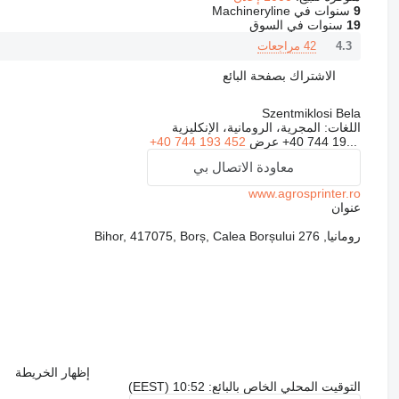
9
سنوات في Machineryline
19
سنوات في السوق
42 مراجعات
4.3
الاشتراك بصفحة البائع
Szentmiklosi Bela
اللغات:
المجرية، الرومانية، الإنكليزية
+40 744 19...
عرض
+40 744 193 452
معاودة الاتصال بي
www.agrosprinter.ro
عنوان
رومانيا, Bihor, 417075, Borș, Calea Borșului 276
إظهار الخريطة
التوقيت المحلي الخاص بالبائع: 10:52 (EEST)