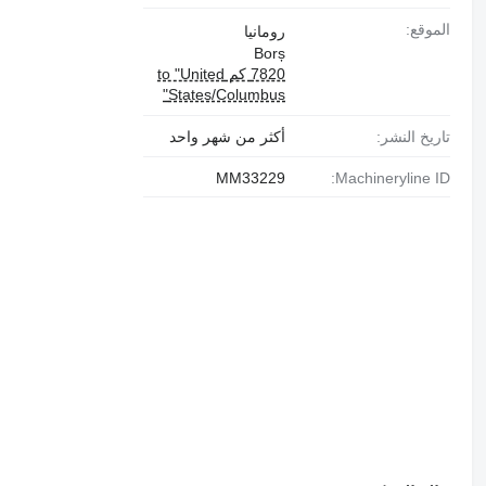
الموقع:
رومانيا
Borș
7820 كم to "United
States/Columbus"
تاريخ النشر:
أكثر من شهر واحد
MM33229
Machineryline ID: