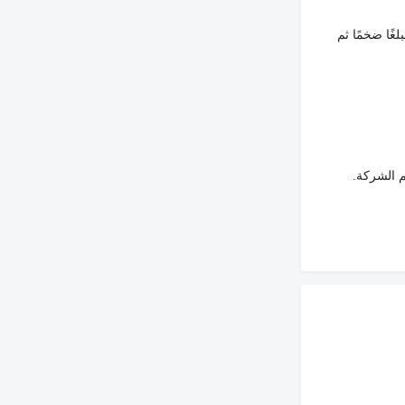
غًا ضخمًا ثم
م الشركة.