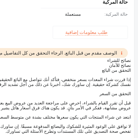
حالة المركبة
حالة المركبة:
مستعملة
طلب معلومات إضافية
الوصف مقدم من قبل البائع. الرجاء التحقق من كل التفاصيل مع 
نصائح للشراء
نصائح للأمان
التحقق من البائع
إذا قررت شراء المعدات بسعر منخفض، فتأكد أنك تتواصل مع البائع الحق
نفسك كشركة حقيقية. إن ساورك شك، أخبرنا عن ذلك من أجل تشديد الرقاب
التحقق من السعر
قبل أن تقرر القيام بالشراء، احرص على مراجعة العديد من عروض البيع بعن
عروض مشابهة، ففكر في الأمر بتأنٍ. قد يكون هناك فرق أسعار هائل يشير إلى
ابتعد عن شراء المنتجات التي يكون سعرها مختلف بشدة عن متوسط السعر
لا توافق على الوعود المثيرة للشكوك والبضائع المدفوعة مسبقًا. إن ساو
تفحص صحة التصديق على تلك المستندات وتطرح الأسئلة التي تساورك.