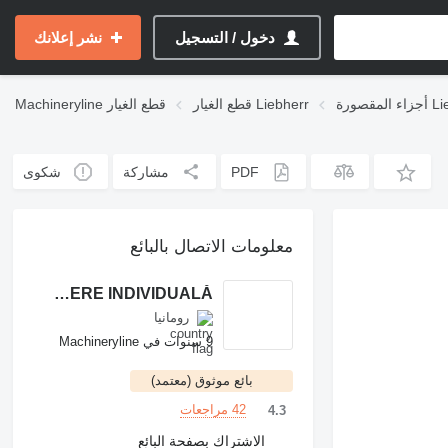
دخول / التسجيل
نشر إعلانك
Liebherr
قطع الغيار Liebherr
قطع الغيار
Machineryline
PDF
مشاركة
شكوى
معلومات الاتصال بالبائع
SZENTMIKLOSI ADALBERT ÎNTREPRINDERE INDIVIDUALĂ
رومانيا
9 سنوات في Machineryline
بائع موثوق (معتمد)
42 مراجعات
4.3
الاشتراك بصفحة البائع