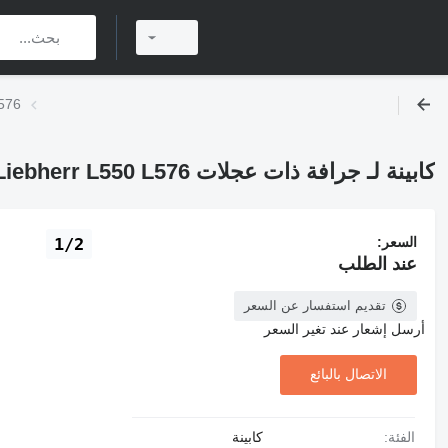
كابينة ل
كابينة لـ جرافة ذات عجلات Liebherr L550 L576
السعر:
1/2
عند الطلب
تقديم استفسار عن السعر
أرسل إشعار عند تغير السعر
الاتصال بالبائع
الفئة:
كابينة