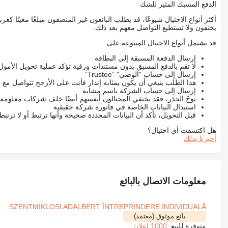
الدفع المسبك المثير للشك
أكثر أنواع الاحتيال شيوعًا، قد يطلب البائعون غير المنصفون مبلغًا معينًا 
يختفون ولا تستطيع التواصل معهم بعد ذلك.
قد تشتمل أنواع الاحتيال المتنوعة على:
إرسال الدفعة المسبقة إلى البطاقة
لا تقم بالدفع المسبق بدون مستندات ورقية تؤكد عملية تحويل الأمول
إرسال إلى حساب "الوصي" “Trustee”
هذا الطلب ينبغي أن يكون بمثابه إنذار فأنت على الأرجح تتواصل م
إرسال إلى حساب الشركة باسم مشابه
توخّ الحذر، فقد يختفي المحتالون أنفسهم أيضًا خلف شركات معلومة
استبدال البيانات الخاصة في فاتورة شركة حقيقية
قبل التحويل، تأكد أن البيانات المحددة صحيحة وأنها ترتبط أو لا ترتب
هل اكتشفت أي احتيال؟
أخبرنا بذلك
معلومات الاتصال بالبائع
SZENTMIKLOSI ADALBERT ÎNTREPRINDERE INDIVIDUALĂ
بائع موثوق (معتمد)
متوفرة للبيع:
1000 إعلان