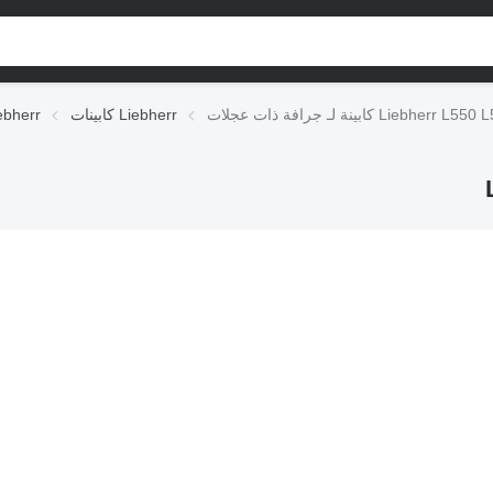
ـ جرافة ذات عجلات Liebherr L550 L576
كابينات Liebherr
أجزاء المقصورة 