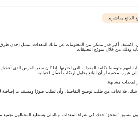
البائع مباشرة.
يقي. اكتشف أكبر قدر ممكن من المعلومات عن مالك المعدات. تتمثل إحدى طرق
ة وذلك من خلال نموذج التعليقات.
اية لفهم متوسط تكلفة المعدات التي اخترتها. إذا كان سعر العرض الذي أعجبك 
 عيوب مخفية أو أن البائع يحاول ارتكاب أعمال احتيالية.
 لمعدات مشابهة.
رك شك، فلا تخاف من طلب توضيح التفاصيل وأن تطلب صورًا ومستندات إضافية ل
كعربون مسبق "لتحجز" حقك في شراء المعدات. وبالتالي يستطيع المحتالون تجميع مبل