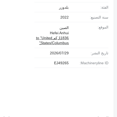
الفئة:
بلدوزر
سنة التصنيع:
2022
الموقع:
الصين
Hefei Anhui
11836 كم to "United
States/Columbus"
تاريخ النشر:
29‏/07‏/2026
EJ49265
Machineryline ID: