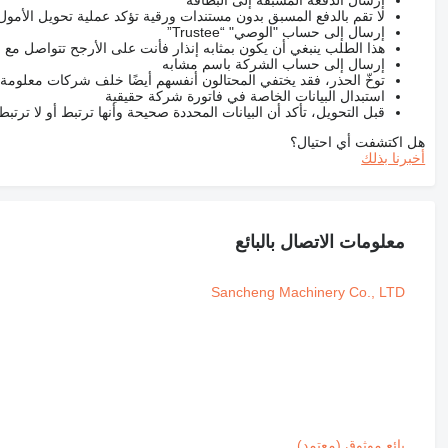
إرسال الدفعة المسبقة إلى البطاقة
لا تقم بالدفع المسبق بدون مستندات ورقية تؤكد عملية تحويل الأمول
إرسال إلى حساب "الوصي" “Trustee”
هذا الطلب ينبغي أن يكون بمثابه إنذار فأنت على الأرجح تتواصل م
إرسال إلى حساب الشركة باسم مشابه
توخّ الحذر، فقد يختفي المحتالون أنفسهم أيضًا خلف شركات معلومة
استبدال البيانات الخاصة في فاتورة شركة حقيقية
قبل التحويل، تأكد أن البيانات المحددة صحيحة وأنها ترتبط أو لا ترتب
هل اكتشفت أي احتيال؟
أخبرنا بذلك
معلومات الاتصال بالبائع
Sancheng Machinery Co., LTD
بائع موثوق (معتمد)