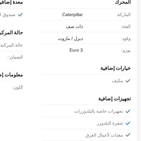
المحرك
معدة إضافي
الماركة:
Caterpillar
صندوق ا
الفئة:
ذات صف
حالة المركب
وقود:
ديزل / مازوت
حالة المركبة:
يورو:
Euro 3
الضمان::
خيارات إضافية
معلومات إض
مكيف
اللون:
تجهيزات إضافية
تجهيزات خاصة بالبلدوزرات
شفرة البلدوزر
معدات لأعمال العزق