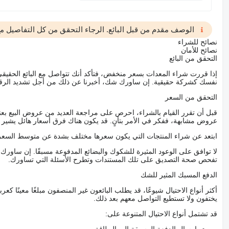
الوصف مقدم من قبل البائع. الرجاء التحقق من كل التفاصيل مع 
نصائح للشراء
نصائح للأمان
التحقق من البائع
إذا قررت شراء المعدات بسعر منخفض، فتأكد أنك تتواصل مع البائع الحق
نفسك كشركة حقيقية. إن ساورك شك، أخبرنا عن ذلك من أجل تشديد الرقاب
التحقق من السعر
قبل أن تقرر القيام بالشراء، احرص على مراجعة العديد من عروض البيع بعن
عروض مشابهة، ففكر في الأمر بتأنٍ. قد يكون هناك فرق أسعار هائل يشير إلى
ابتعد عن شراء المنتجات التي يكون سعرها مختلف بشدة عن متوسط السعر
لا توافق على الوعود المثيرة للشكوك والبضائع المدفوعة مسبقًا. إن ساو
تفحص صحة التصديق على تلك المستندات وتطرح الأسئلة التي تساورك.
الدفع المسبك المثير للشك
أكثر أنواع الاحتيال شيوعًا، قد يطلب البائعون غير المنصفون مبلغًا معينًا 
يختفون ولا تستطيع التواصل معهم بعد ذلك.
قد تشتمل أنواع الاحتيال المتنوعة على: