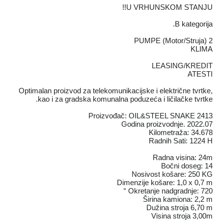
U VRHUNSKOM STANJU!!
B kategorija.
2 PUMPE (Motor/Struja)
KLIMA
LEASING/KREDIT
ATESTI
Optimalan proizvod za telekomunikacijske i električne tvrtke,
kao i za gradska komunalna poduzeća i ličilačke tvrtke.
Proizvođač: OIL&STEEL SNAKE 2413
Godina proizvodnje. 2022.07
Kilometraža: 34.678
Radnih Sati: 1224 H
Radna visina: 24m
Bočni doseg: 14
Nosivost košare: 250 KG
Dimenzije košare: 1,0 x 0,7 m
Okretanje nadgradnje: 720 °
Širina kamiona: 2,2 m
Dužina stroja 6,70 m
Visina stroja 3,00m