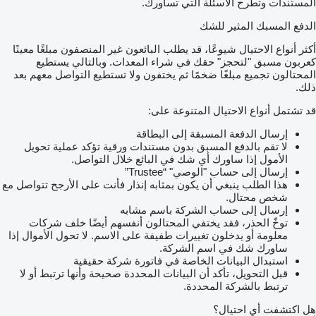
المستندات وتطرح الأسئلة التي تساورك.
الدفع المسبك المثير للشك
أكثر أنواع الاحتيال شيوعًا، قد يطلب البائعون غير المنصفون مبلغًا معينًا
كعربون مسبق "لتحجز" حقك في شراء المعدات. وبالتالي يستطيع
المحتالون تجميع مبلغًا ضخمًا ثم يختفون ولا تستطيع التواصل معهم بعد
ذلك.
قد تشتمل أنواع الاحتيال المتنوعة على:
إرسال الدفعة المسبقة إلى البطاقة
لا تقم بالدفع المسبق بدون مستندات ورقية تؤكد عملية تحويل
الأمول إذا ساورك أي شك في البائع خلال التواصل.
إرسال إلى حساب "الوصي" “Trustee”
هذا الطلب ينبغي أن يكون بمثابه إنذار فأنت على الأرجح تتواصل مع
شخص محتال.
إرسال إلى حساب الشركة باسم مشابه
توخّ الحذر، فقد يختفي المحتالون أنفسهم أيضًا خلف شركات
معلومة أو يدخلون تغييرات طفيفة على الاسم. لا تحول الأموال إذا
ساورك شك في اسم الشركة.
استبدال البيانات الخاصة في فاتورة شركة حقيقية
قبل التحويل، تأكد أن البيانات المحددة صحيحة وأنها ترتبط أو لا
ترتبط بالشركة المحددة.
هل اكتشفت أي احتيال؟