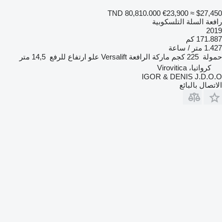
TND 80,810.000
€23,900
≈ $27,450
رافعة السلة التلسكوبية
2019
171.887 كم
1.427 متر / ساعة
حمولة
225 كجم
ماركة الرافعة
Versalift
علو ارتفاع للرفع
14,5 متر
كرواتيا، Virovitica
IGOR & DENIS J.D.O.O
الاتصال بالبائع