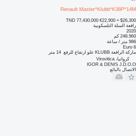
Renault Master*Klubb*K38P*14M
TND 77,430.000
€22,900
≈ $26,300
رافعة السلة التلسكوبية
2020
248.960 كم
986 متر / ساعة
Euro 6
ماركة الرافعة
KLUBB
علو ارتفاع للرفع
14 متر
كرواتيا، Virovitica
IGOR & DENIS J.D.O.O
الاتصال بالبائع