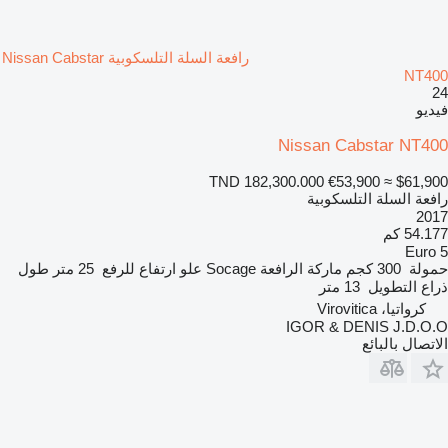
رافعة السلة التلسكوبية Nissan Cabstar
NT400
24
فيديو
Nissan Cabstar NT400
TND 182,300.000
€53,900
≈ $61,900
رافعة السلة التلسكوبية
2017
54.177 كم
Euro 5
حمولة
300 كجم
ماركة الرافعة
Socage
علو ارتفاع للرفع
25 متر
طول
ذراع التطويل
13 متر
كرواتيا، Virovitica
IGOR & DENIS J.D.O.O
الاتصال بالبائع