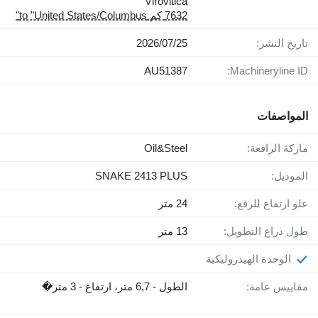
Virovitica
7632 كم to "United States/Columbus"
تاريخ النشر:
25‏/07‏/2026
AU51387
Machineryline ID:
المواصفات
ماركة الرافعة:
Oil&Steel
الموديل:
SNAKE 2413 PLUS
علو ارتفاع للرفع:
24 متر
طول ذراع التطويل:
13 متر
الوحدة الهيدروليكية
مقاييس عامة:
الطول - 6,7 متر، ارتفاع - 3 متر�