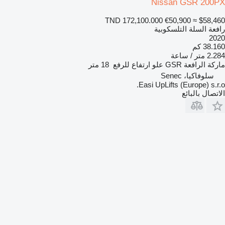
Nissan GSR 200PX
TND 172,100.000
€50,900
≈ $58,460
رافعة السلة التلسكوبية
2020
38.160 كم
2.284 متر / ساعة
ماركة الرافعة
GSR
علو ارتفاع للرفع
18 متر
سلوفاكيا، Senec
Easi UpLifts (Europe) s.r.o.
الاتصال بالبائع