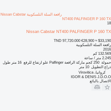
رافعة السلة التلسكوبية Nissan Cabstar
NT400 PALFINGER P 160 TX
18
Nissan Cabstar NT400 PALFINGER P 160 TX
TND 97,720.000
€28,900
≈ $33,190
رافعة السلة التلسكوبية
2016
132.569 كم
2.245 متر / ساعة
حمولة
250 كجم
ماركة الرافعة
Palfinger
علو ارتفاع للرفع
16 متر
طول
ذراع التطويل
10 متر
كرواتيا، Virovitica
IGOR & DENIS J.D.O.O
الاتصال بالبائع