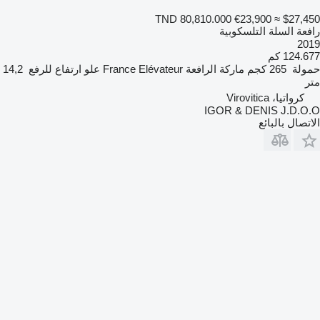
TND 80,810.000
€23,900
≈ $27,450
رافعة السلة التلسكوبية
2019
124.677 كم
حمولة
265 كجم
ماركة الرافعة
France Elévateur
علو ارتفاع للرفع
14,2
متر
كرواتيا، Virovitica
IGOR & DENIS J.D.O.O
الاتصال بالبائع