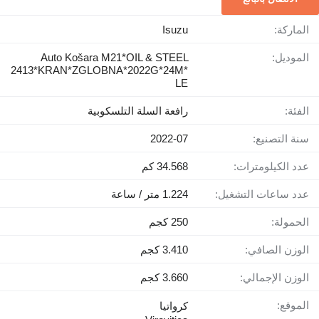
الماركة:
Isuzu
الموديل:
Auto Košara M21*OIL & STEEL
2413*KRAN*ZGLOBNA*2022G*24M*
LE
الفئة:
رافعة السلة التلسكوبية
سنة التصنيع:
2022-07
عدد الكيلومترات:
34.568 كم
عدد ساعات التشغيل:
1.224 متر / ساعة
الحمولة:
250 كجم
الوزن الصافي:
3.410 كجم
الوزن الإجمالي:
3.660 كجم
الموقع:
كرواتيا