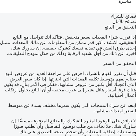
مباشرة.
نصائح للشراء
نصائح للأمان
التحقق من البائع
إذا قررت شراء المعدات بسعر منخفض، فتأكد أنك تتواصل مع البائع
الحقيقي. اكتشف أكبر قدر ممكن من المعلومات عن مالك المعدات. تتمثل
إحدى طرق الغش في تقديم نفسك كشركة حقيقية. إن ساورك شك،
أخبرنا عن ذلك من أجل تشديد الرقابة وذلك من خلال نموذج التعليقات.
التحقق من السعر
قبل أن تقرر القيام بالشراء، احرص على مراجعة العديد من عروض البيع
بعناية لفهم متوسط تكلفة المعدات التي اخترتها. إذا كان سعر العرض
الذي أعجبك أقل بكثير من عروض مشابهة، ففكر في الأمر بتأنٍ. قد يكون
هناك فرق أسعار هائل يشير إلى عيوب مخفية أو أن البائع يحاول ارتكاب
أعمال احتيالية.
ابتعد عن شراء المنتجات التي يكون سعرها مختلف بشدة عن متوسط
السعر لمعدات مشابهة.
لا توافق على الوعود المثيرة للشكوك والبضائع المدفوعة مسبقًا. إن
ساورك شك، فلا تخاف من طلب توضيح التفاصيل وأن تطلب صورًا
ومستندات إضافية للمعدات وأن تفحص صحة التصديق على تلك