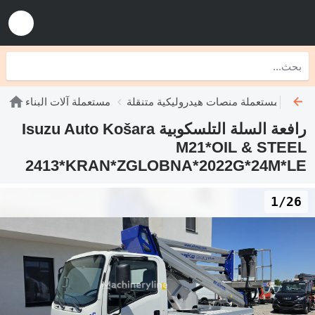
وبية
مستعملة منصات هيدروليكية متنقلة
مستعملة آلات البناء
رافعة السلة التلسكوبية Isuzu Auto Košara
M21*OIL & STEEL
2413*KRAN*ZGLOBNA*2022G*24M*LE
1/26