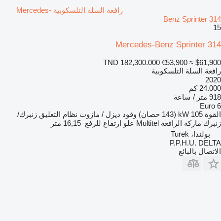
رافعة السلة التلسكوبية Mercedes-
Benz Sprinter 314
15
Mercedes-Benz Sprinter 314
TND 182,300.000
€53,900
≈ $61,900
رافعة السلة التلسكوبية
2020
24.000 كم
918 متر / ساعة
Euro 6
القوة
105 kW (143 حصان)
وقود
ديزل / مازوت
نظام التعليق
زنبرك/
زنبرك
ماركة الرافعة
Multitel
علو ارتفاع للرفع
16,15 متر
بولندا، Turek
P.P.H.U. DELTA
الاتصال بالبائع