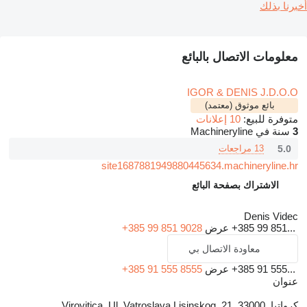
أخبرنا بذلك
معلومات الاتصال بالبائع
IGOR & DENIS J.D.O.O
بائع موثوق (معتمد)
متوفرة للبيع:
10 إعلانات
3
سنة في Machineryline
5.0
13 مراجعات
site1687881949880445634.machineryline.hr
الاشتراك بصفحة البائع
Denis Videc
+385 99 851...
عرض
+385 99 851 9028
معاودة الاتصال بي
+385 91 555...
عرض
+385 91 555 8555
عنوان
كرواتيا, 33000, Virovitica, Ul. Vatroslava Lisinskog, 21