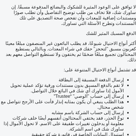
لا توافق على الوعود المثيرة للشكوك والبضائع المدفوعة مسبقًا. إن
ساورك شك، فلا تخاف من طلب توضيح التفاصيل وأن تطلب صورًا
ومستندات إضافية للمعدات وأن تفحص صحة التصديق على تلك
المستندات وتطرح الأسئلة التي تساورك.
الدفع المسبك المثير للشك
أكثر أنواع الاحتيال شيوعًا، قد يطلب البائعون غير المنصفون مبلغًا معينًا
كعربون مسبق "لتحجز" حقك في شراء المعدات. وبالتالي يستطيع
المحتالون تجميع مبلغًا ضخمًا ثم يختفون ولا تستطيع التواصل معهم بعد
ذلك.
قد تشتمل أنواع الاحتيال المتنوعة على:
إرسال الدفعة المسبقة إلى البطاقة
لا تقم بالدفع المسبق بدون مستندات ورقية تؤكد عملية تحويل
الأمول إذا ساورك أي شك في البائع خلال التواصل.
إرسال إلى حساب "الوصي" “Trustee”
هذا الطلب ينبغي أن يكون بمثابه إنذار فأنت على الأرجح تتواصل مع
شخص محتال.
إرسال إلى حساب الشركة باسم مشابه
توخّ الحذر، فقد يختفي المحتالون أنفسهم أيضًا خلف شركات
معلومة أو يدخلون تغييرات طفيفة على الاسم. لا تحول الأموال إذا
ساورك شك في اسم الشركة.
استبدال البيانات الخاصة في فاتورة شركة حقيقية