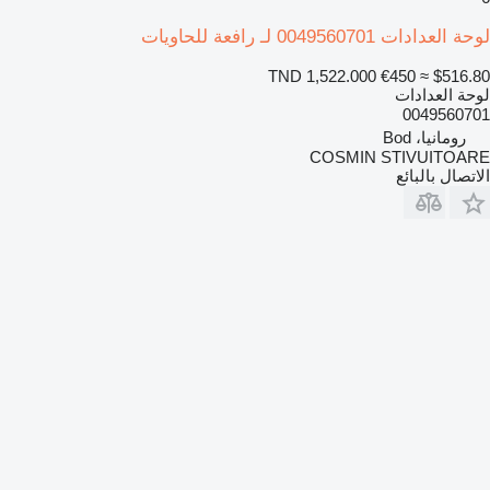
لوحة العدادات 0049560701 لـ رافعة للحاويات
TND 1,522.000
€450
≈ $516.80
لوحة العدادات
0049560701
رومانيا، Bod
COSMIN STIVUITOARE
الاتصال بالبائع