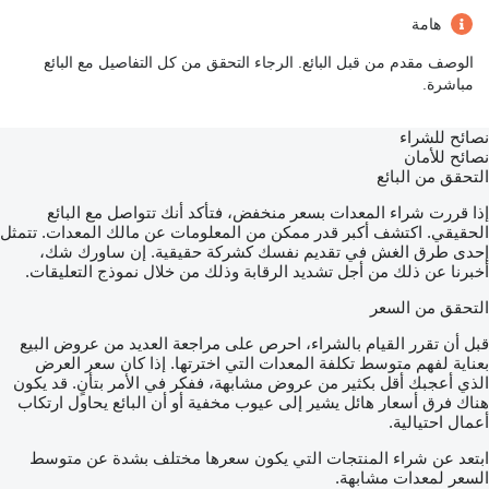
هامة
الوصف مقدم من قبل البائع. الرجاء التحقق من كل التفاصيل مع البائع
مباشرة.
نصائح للشراء
نصائح للأمان
التحقق من البائع
إذا قررت شراء المعدات بسعر منخفض، فتأكد أنك تتواصل مع البائع
الحقيقي. اكتشف أكبر قدر ممكن من المعلومات عن مالك المعدات. تتمثل
إحدى طرق الغش في تقديم نفسك كشركة حقيقية. إن ساورك شك،
أخبرنا عن ذلك من أجل تشديد الرقابة وذلك من خلال نموذج التعليقات.
التحقق من السعر
قبل أن تقرر القيام بالشراء، احرص على مراجعة العديد من عروض البيع
بعناية لفهم متوسط تكلفة المعدات التي اخترتها. إذا كان سعر العرض
الذي أعجبك أقل بكثير من عروض مشابهة، ففكر في الأمر بتأنٍ. قد يكون
هناك فرق أسعار هائل يشير إلى عيوب مخفية أو أن البائع يحاول ارتكاب
أعمال احتيالية.
ابتعد عن شراء المنتجات التي يكون سعرها مختلف بشدة عن متوسط
السعر لمعدات مشابهة.