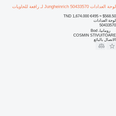
لوحة العدادات Jungheinrich 50433570 لـ رافعة للحاويات
TND 1,674.000
€495
≈ $568.50
لوحة العدادات
50433570
رومانيا، Bod
COSMIN STIVUITOARE
الاتصال بالبائع