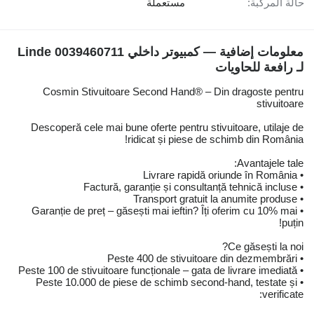
حالة المركبة:
مستعملة
معلومات إضافية — كمبيوتر داخلي Linde 0039460711
لـ رافعة للحاويات
Cosmin Stivuitoare Second Hand® – Din dragoste pentru
stivuitoare
Descoperă cele mai bune oferte pentru stivuitoare, utilaje de
ridicat și piese de schimb din România!
Avantajele tale:
• Livrare rapidă oriunde în România
• Factură, garanție și consultanță tehnică incluse
• Transport gratuit la anumite produse
• Garanție de preț – găsești mai ieftin? Îți oferim cu 10% mai
puțin!
Ce găsești la noi?
• Peste 400 de stivuitoare din dezmembrări
• Peste 100 de stivuitoare funcționale – gata de livrare imediată
• Peste 10.000 de piese de schimb second-hand, testate și
verificate: