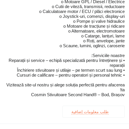
o Motoare GPL / Diesel / Electrice
o Cutii de viteză, transmisii, reductoare
o Calculatoare motor / ECU / plăci electronice
o Joystick-uri, comenzi, display-uri
o Pompe și valve hidraulice
o Motoare de tracțiune și ridicare
o Alternatoare, electromotoare
o Catarge, lanțuri, lame
o Roți, anvelope, jante
o Scaune, lumini, oglinzi, caroserie
Serviciile noastre:
• Reparații și service – echipă specializată pentru întreținere și
reparații
• Închiriere stivuitoare și utilaje – pe termen scurt sau lung
• Cursuri de calificare – pentru operatori și personal tehnic
Vizitează site-ul nostru și alege soluția perfectă pentru afacerea
ta!
Cosmin Stivuitoare Second Hand® – Bod, Brașov
طلب معلومات إضافية