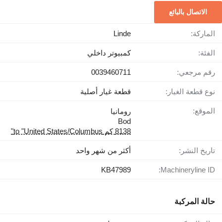
الاتصال بالبائع
الماركة:
Linde
الفئة:
كمبيوتر داخلي
رقم مرجعي:
0039460711
نوع قطعة الغيار:
قطعة غيار أصلية
الموقع:
رومانيا
Bod
8138 كم to "United States/Columbus"
تاريخ النشر:
أكثر من شهر واحد
KB47989
Machineryline ID:
حالة المركبة